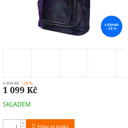
1 539 Kč
–28 %
1 539 Kč
–28 %
1 099 Kč
Měrná
SKLADEM
cena:
Přidat do košíku