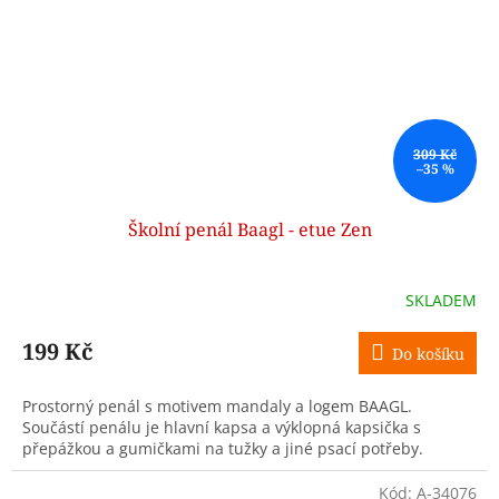
309 Kč
–35 %
Školní penál Baagl - etue Zen
SKLADEM
199 Kč
Do košíku
Prostorný penál s motivem mandaly a logem BAAGL.
Součástí penálu je hlavní kapsa a výklopná kapsička s
přepážkou a gumičkami na tužky a jiné psací potřeby.
Kód:
A-34076