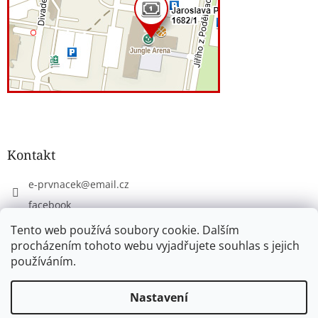
Kontakt
e-prvnacek
@
email.cz
facebook
eprvnacek
Tento web používá soubory cookie. Dalším
procházením tohoto webu vyjadřujete souhlas s jejich
používáním.
Vytvořil Shoptet
Nastavení