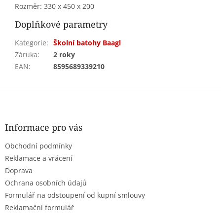
Rozměr: 330 x 450 x 200
Doplňkové parametry
Kategorie
:
Školní batohy Baagl
Záruka
:
2 roky
EAN
:
8595689339210
Z
á
p
a
Informace pro vás
t
Obchodní podmínky
í
Reklamace a vrácení
Doprava
Ochrana osobních údajů
Formulář na odstoupení od kupní smlouvy
Reklamační formulář