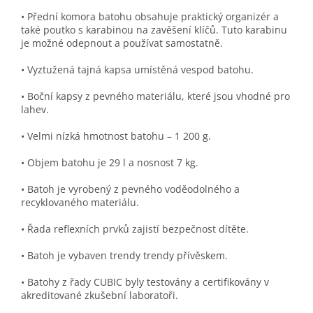
• Přední komora batohu obsahuje praktický organizér a
také poutko s karabinou na zavěšení klíčů. Tuto karabinu
je možné odepnout a používat samostatně.
• Vyztužená tajná kapsa umístěná vespod batohu.
• Boční kapsy z pevného materiálu, které jsou vhodné pro
lahev.
• Velmi nízká hmotnost batohu – 1 200 g.
• Objem batohu je 29 l a nosnost 7 kg.
• Batoh je vyrobený z pevného voděodolného a
recyklovaného materiálu.
• Řada reflexních prvků zajistí bezpečnost dítěte.
• Batoh je vybaven trendy trendy přívěskem.
• Batohy z řady CUBIC byly testovány a certifikovány v
akreditované zkušební laboratoři.