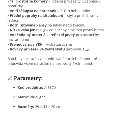
•
Tři prostorné komory
– ideální pro sešity, učebnice i
pomůcky
•
Vnitřní kapsa na notebook
(až 15") nebo tablet
•
Přední popruhy na skateboard
– styl a praktičnost v
jednom!
•
Boční síťované kapsy
na láhev nebo svačinu
•
Nízká váha jen 850 g
– odlehčený a přitom pevný batoh
•
Voděodolný materiál
a
reflexní prvky
pro bezpečný
návrat domů
•
Prémiové zipy YKK
– výdrž zaručena
•
Kovový přívěšek ve tvaru skatu
jako bonus 🛹
Batoh byl testován v akreditované zkušební laboratoři a
odpovídá všem nárokům na bezpečný školní batoh.
📐
Parametry:
Kód produktu:
A-8570
Motiv:
Bluelight
Rozměry:
29 × 43 × 20 cm