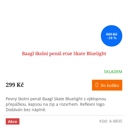
369 Kč
–18 %
Baagl školní penál etue Skate Bluelight
SKLADEM
299 Kč
Do košíku
Pevný školní penál Baagl Skate Bluelight s výklopnou
přepážkou, kapsou na zip a rozvrhem. Reflexní logo.
Dodáván bez náplně.
Kód:
A-8835
Akce