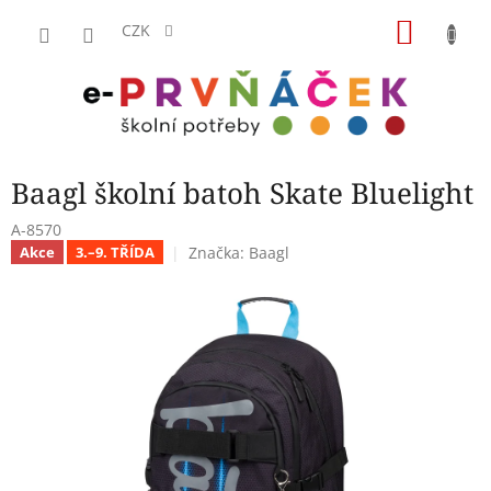
Přejít
NÁKU
na
CZK
obsah
KOŠÍK
Baagl školní batoh Skate Bluelight
A-8570
Značka:
Baagl
Akce
3.–9. TŘÍDA