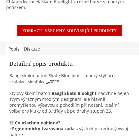
Chlapecký sáček Skate Bluelight v černé barvě s modrým
potiskem.
ZOBRAZIT VŠECHNY SOUVISEJÍCÍ PRODUKTY
Popis
Diskuze
Detailní popis produktu
Baagl školní batoh Skate Bluelight – modrý styl pro
školáky i skejťáky 🛹💙**
Stylový školní batoh
Baagl Skate Bluelight
nadchne nejen
svým výrazným modrým designem, ale hlavně
promyšlenou výbavou a pohodlím při nošení. Ideální
volba pro kluky od 3. třídy až po druhý stupeň ZŠ.
🎒
Co všechno nabídne?
•
Ergonomicky tvarovaná záda
s výztuží pro zdravý vývoj
páteře