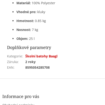
Materiál:
100% Polyester
Vhodné pro:
kluky
Hmotnost:
0.85 kg
Nosnost:
7 kg
Objem:
25 l
Doplňkové parametry
Kategorie
:
Školní batohy Baagl
Záruka
:
2 roky
EAN
:
8595054285708
Z
á
p
a
Informace pro vás
t