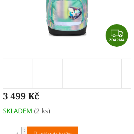
Z
ZDARMA
D
A
R
M
A
3 499 Kč
Měrná
SKLADEM
(2 ks)
cena: