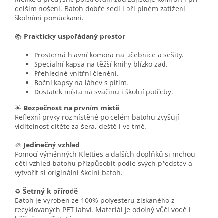
delším nošení. Batoh dobře sedí i při plném zatížení
školními pomůckami.
📚
Prakticky uspořádaný prostor
Prostorná hlavní komora na učebnice a sešity.
Speciální kapsa na těžší knihy blízko zad.
Přehledné vnitřní členění.
Boční kapsy na láhev s pitím.
Dostatek místa na svačinu i školní potřeby.
🌟
Bezpečnost na prvním místě
Reflexní prvky rozmístěné po celém batohu zvyšují
viditelnost dítěte za šera, deště i ve tmě.
🎨
Jedinečný vzhled
Pomocí výměnných Kletties a dalších doplňků si mohou
děti vzhled batohu přizpůsobit podle svých představ a
vytvořit si originální školní batoh.
♻️
Šetrný k přírodě
Batoh je vyroben ze 100% polyesteru získaného z
recyklovaných PET lahví. Materiál je odolný vůči vodě i