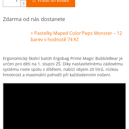
Přidat do košíku
Zdarma od nás dostanete
+ Pastelky Maped Color’Peps Monster – 12
barev
v hodnotě 74 Kč
Ergonomický školní batoh Ergobag Prime Magic BubbleBear je
určen pro děti na 1. stupni ZŠ. Díky nastavitelnému zádovému
systému roste spolu s dítětem, nabízí objem 20 litrů, nízkou
hmotnost a maximální pohodlí při každodenním nošení.