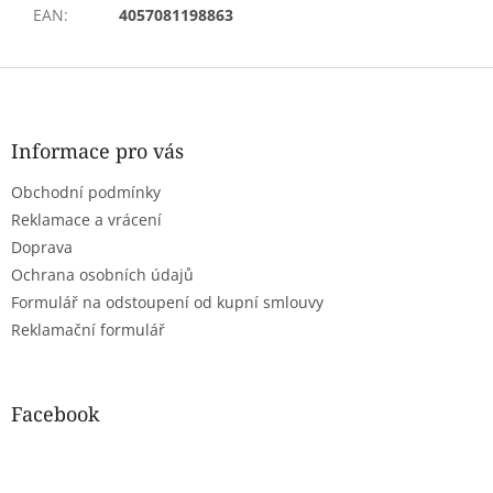
EAN
:
4057081198863
Z
á
p
a
Informace pro vás
t
Obchodní podmínky
í
Reklamace a vrácení
Doprava
Ochrana osobních údajů
Formulář na odstoupení od kupní smlouvy
Reklamační formulář
Facebook