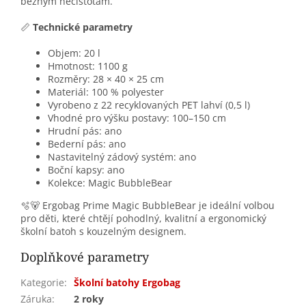
běžným nečistotám.
📏
Technické parametry
Objem: 20 l
Hmotnost: 1100 g
Rozměry: 28 × 40 × 25 cm
Materiál: 100 % polyester
Vyrobeno z 22 recyklovaných PET lahví (0,5 l)
Vhodné pro výšku postavy: 100–150 cm
Hrudní pás: ano
Bederní pás: ano
Nastavitelný zádový systém: ano
Boční kapsy: ano
Kolekce: Magic BubbleBear
🫧🐻 Ergobag Prime Magic BubbleBear je ideální volbou
pro děti, které chtějí pohodlný, kvalitní a ergonomický
školní batoh s kouzelným designem.
Doplňkové parametry
Kategorie
:
Školní batohy Ergobag
Záruka
:
2 roky