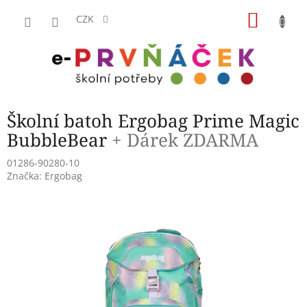
Přejít
NÁKU
na
CZK
obsah
KOŠÍK
Školní batoh Ergobag Prime Magic
BubbleBear
+ Dárek ZDARMA
01286-90280-10
Značka:
Ergobag