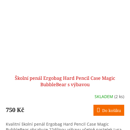
Školní penál Ergobag Hard Pencil Case Magic
BubbleBear s výbavou
SKLADEM
(2 ks)
750 Kč
Do košíku
Kvalitní školní penál Ergobag Hard Pencil Case Magic
BubbleBear obsahuje 22dílnou výbavu včetně pastelek Lyra.