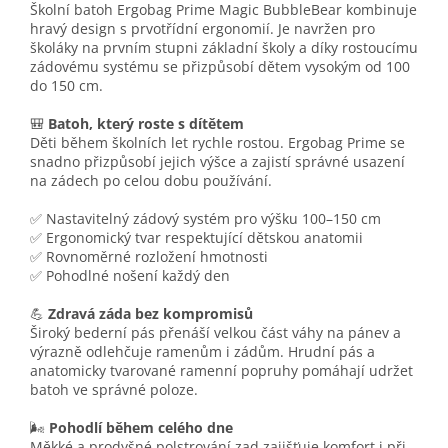
Školní batoh Ergobag Prime Magic BubbleBear kombinuje
hravý design s prvotřídní ergonomií. Je navržen pro
školáky na prvním stupni základní školy a díky rostoucímu
zádovému systému se přizpůsobí dětem vysokým od 100
do 150 cm.
🎒
Batoh, který roste s dítětem
Děti během školních let rychle rostou. Ergobag Prime se
snadno přizpůsobí jejich výšce a zajistí správné usazení
na zádech po celou dobu používání.
✅ Nastavitelný zádový systém pro výšku 100–150 cm
✅ Ergonomický tvar respektující dětskou anatomii
✅ Rovnoměrné rozložení hmotnosti
✅ Pohodlné nošení každý den
💪
Zdravá záda bez kompromisů
Široký bederní pás přenáší velkou část váhy na pánev a
výrazně odlehčuje ramenům i zádům. Hrudní pás a
anatomicky tvarované ramenní popruhy pomáhají udržet
batoh ve správné poloze.
🌬️
Pohodlí během celého dne
Měkké a prodyšné polstrování zad zajišťuje komfort i při