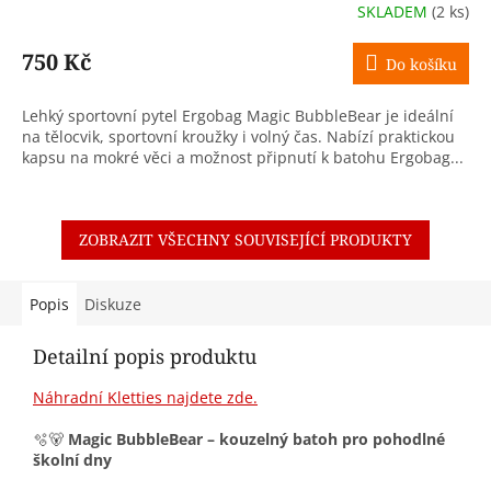
SKLADEM
(2 ks)
750 Kč
Do košíku
Lehký sportovní pytel Ergobag Magic BubbleBear je ideální
na tělocvik, sportovní kroužky i volný čas. Nabízí praktickou
kapsu na mokré věci a možnost připnutí k batohu Ergobag...
ZOBRAZIT VŠECHNY SOUVISEJÍCÍ PRODUKTY
Popis
Diskuze
Detailní popis produktu
Náhradní Kletties najdete zde.
🫧🐻
Magic BubbleBear – kouzelný batoh pro pohodlné
školní dny