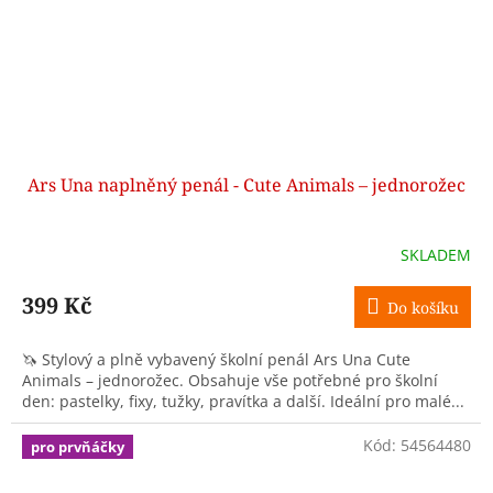
Ars Una naplněný penál - Cute Animals – jednorožec
SKLADEM
399 Kč
Do košíku
🦄 Stylový a plně vybavený školní penál Ars Una Cute
Animals – jednorožec. Obsahuje vše potřebné pro školní
den: pastelky, fixy, tužky, pravítka a další. Ideální pro malé...
Kód:
54564480
pro prvňáčky