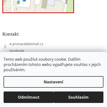
Kontakt
e-prvnacek
@
email.cz
facebook
eprvnacek
Tento web používá soubory cookie. Dalším
procházením tohoto webu vyjadřujete souhlas s jejich
používáním.
Vytvořil Shoptet
Nastavení
Copyright 2026
www.e-prvnacek.cz
. Všechna práva
Odmítnout
Souhlasím
vyhrazena.