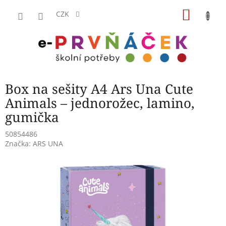
Přejít
NÁKU
na
CZK
obsah
KOŠÍK
Box na sešity A4 Ars Una Cute
Animals – jednorožec, lamino,
gumička
50854486
Značka:
ARS UNA