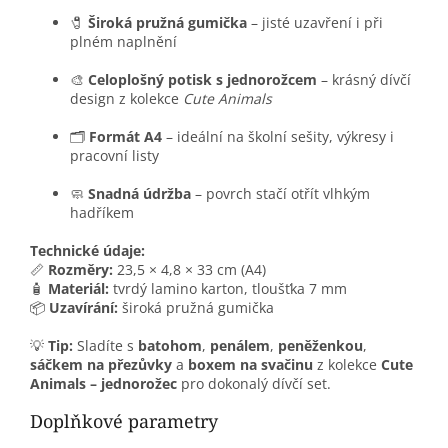
🧷
Široká pružná gumička
– jisté uzavření i při
plném naplnění
🎨
Celoplošný potisk s jednorožcem
– krásný dívčí
design z kolekce
Cute Animals
🗂️
Formát A4
– ideální na školní sešity, výkresy i
pracovní listy
🧼
Snadná údržba
– povrch stačí otřít vlhkým
hadříkem
Technické údaje:
📏
Rozměry:
23,5 × 4,8 × 33 cm (A4)
🧴
Materiál:
tvrdý lamino karton, tloušťka 7 mm
📦
Uzavírání:
široká pružná gumička
💡
Tip:
Sladíte s
batohom
,
penálem
,
peněženkou
,
sáčkem na přezůvky
a
boxem na svačinu
z kolekce
Cute
Animals – jednorožec
pro dokonalý dívčí set.
Doplňkové parametry