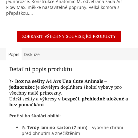
jednorožce. Konstrukce Anatomic-M, odvětraná záda Air
Flow Max, měkké nastavitelné popruhy. Velká komora s
přepážkou,...
ZOBRAZIT VŠECHNY SOUVISEJÍCÍ PRODUKTY
Popis
Diskuze
Detailní popis produktu
🦄
Box na sešity A4 Ars Una Cute Animals –
jednorožec
je skvělým doplňkem školní výbavy pro
všechny malé princezny.
Udrží sešity a výkresy
v bezpečí, přehledně uložené a
bez pomačkání
.
Proč si ho školáci oblíbí:
💪
Tvrdý lamino karton (7 mm)
– výborně chrání
před ohnutím a znečištěním