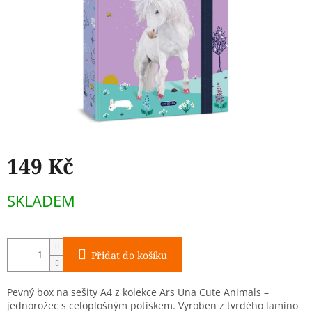
149 Kč
Měrná
SKLADEM
cena:
Přidat do košíku
Pevný box na sešity A4 z kolekce Ars Una Cute Animals –
jednorožec s celoplošným potiskem. Vyroben z tvrdého lamino