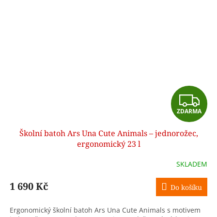
Z
ZDARMA
D
Školní batoh Ars Una Cute Animals – jednorožec,
A
ergonomický 23 l
R
SKLADEM
M
1 690 Kč
Do košíku
A
Ergonomický školní batoh Ars Una Cute Animals s motivem