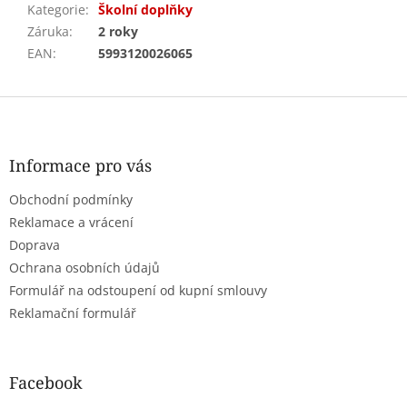
Kategorie
:
Školní doplňky
Záruka
:
2 roky
EAN
:
5993120026065
Z
á
p
a
Informace pro vás
t
Obchodní podmínky
í
Reklamace a vrácení
Doprava
Ochrana osobních údajů
Formulář na odstoupení od kupní smlouvy
Reklamační formulář
Facebook