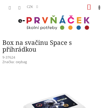
Přejít
NÁKU
na
CZK
obsah
KOŠÍK
Box na svačinu Space s
přihrádkou
9-37624
Značka:
oxybag