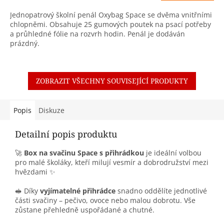
Jednopatrový školní penál Oxybag Space se dvěma vnitřními
chlopněmi. Obsahuje 25 gumových poutek na psací potřeby
a průhledné fólie na rozvrh hodin. Penál je dodáván
prázdný.
ZOBRAZIT VŠECHNY SOUVISEJÍCÍ PRODUKTY
Popis
Diskuze
Detailní popis produktu
🚀
Box na svačinu Space s přihrádkou
je ideální volbou
pro malé školáky, kteří milují vesmír a dobrodružství mezi
hvězdami ✨
🥪 Díky
vyjímatelné přihrádce
snadno oddělíte jednotlivé
části svačiny – pečivo, ovoce nebo malou dobrotu. Vše
zůstane přehledně uspořádané a chutné.