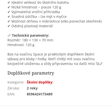
✔ Ideální velikost do školního batohu
✔ Nízká hmotnost – pouze 120 g
✔ Vyjímatelná vnitřní přihrádka
✔ Snadná údržba – lze mýt v myčce
✔ Možnost ohřevu v mikrovlnce (víko ponechat otevřené)
✔ Odolný plastový materiál
📏
Technické parametry:
Rozměr: 180 × 130 × 70 mm
Hmotnost: 120 g
Box na svačinu Space je praktickým doplňkem školní
výbavy pro kluky i holky, kteří chtějí mít svou svačinu
bezpečně uloženou a vždy připravenou na další misi 🚀🌌
Doplňkové parametry
Kategorie
:
Školní doplňky
Záruka
:
2 roky
EAN
:
8596424173489
Z