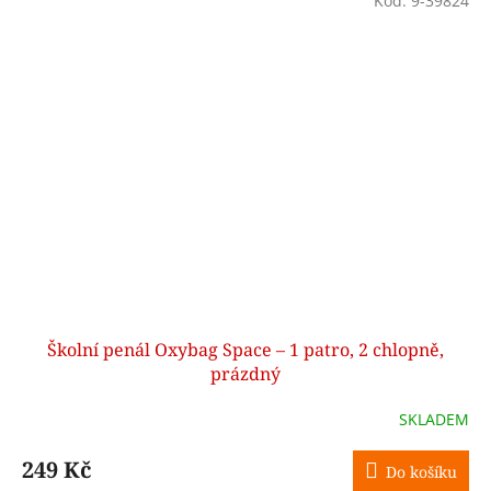
Kód:
9-39824
Školní penál Oxybag Space – 1 patro, 2 chlopně,
prázdný
SKLADEM
249 Kč
Do košíku