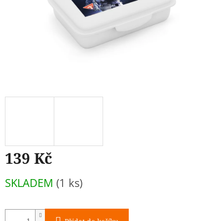
139 Kč
Měrná
SKLADEM
(1 ks)
cena: