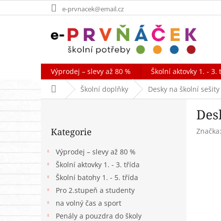
Přejít
e-prvnacek@email.cz
na
obsah
Výprodej – slevy až 80 %
Školní aktovky 1. - 3. 
Domů
Školní doplňky
Desky na školní sešit
P
Des
o
Přeskočit
s
Kategorie
Značka
kategorie
t
r
Výprodej – slevy až 80 %
a
Školní aktovky 1. - 3. třída
n
Školní batohy 1. - 5. třída
n
í
Pro 2.stupeň a studenty
p
na volný čas a sport
a
Penály a pouzdra do školy