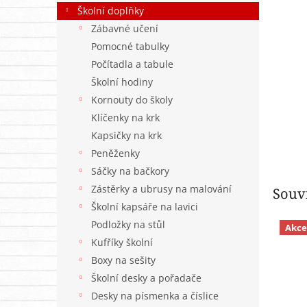
n
Školní doplňky
e
Zábavné učení
l
Pomocné tabulky
Počítadla a tabule
Školní hodiny
Kornouty do školy
Klíčenky na krk
Kapsičky na krk
Peněženky
Sáčky na bačkory
Zástěrky a ubrusy na malování
Souvi
Školní kapsáře na lavici
Podložky na stůl
Akce
Kufříky školní
Boxy na sešity
Školní desky a pořadače
Desky na písmenka a číslice