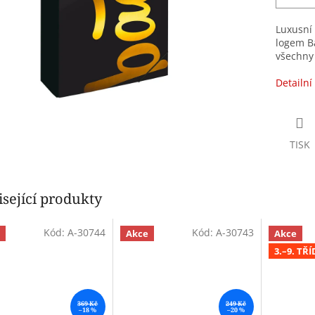
Luxusní 
logem Ba
všechny 
Detailní
TISK
sející produkty
Kód:
A-30744
Kód:
A-30743
Akce
Akce
3.–9. TŘ
369 Kč
249 Kč
–18 %
–20 %