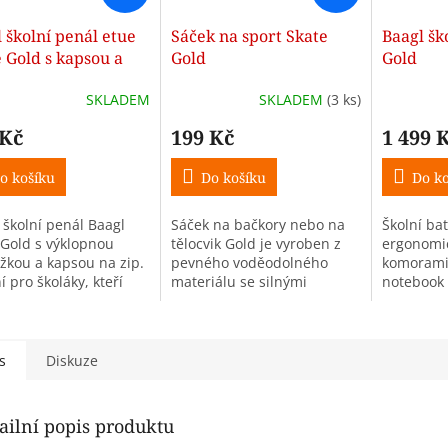
 školní penál etue
Sáček na sport Skate
Baagl šk
 Gold s kapsou a
Gold
Gold
ážkou
SKLADEM
SKLADEM
(3 ks)
 Kč
199 Kč
1 499 
o košíku
Do košíku
Do ko
 školní penál Baagl
Sáček na bačkory nebo na
Školní ba
 Gold s výklopnou
tělocvik Gold je vyroben z
ergonomic
žkou a kapsou na zip.
pevného voděodolného
komorami
í pro školáky, kteří
materiálu se silnými
notebook
 přehled a styl. Bez
šňůrami pro pohodlné
skateboar
ě.
nošení na zádech.
hmotnost 
s
Diskuze
ailní popis produktu