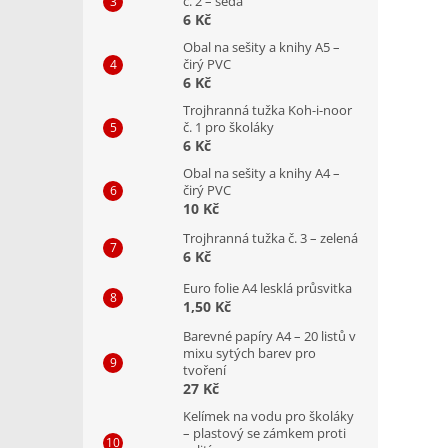
č. 2 – šedá
6 Kč
Obal na sešity a knihy A5 –
čirý PVC
6 Kč
Trojhranná tužka Koh-i-noor
č. 1 pro školáky
6 Kč
Obal na sešity a knihy A4 –
čirý PVC
10 Kč
Trojhranná tužka č. 3 – zelená
6 Kč
Euro folie A4 lesklá průsvitka
1,50 Kč
Barevné papíry A4 – 20 listů v
mixu sytých barev pro
tvoření
27 Kč
Kelímek na vodu pro školáky
– plastový se zámkem proti