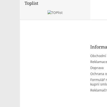
Toplist
Z
á
p
a
t
Informa
í
Obchodní
Reklamace
Doprava
Ochrana o
Formulář 
kupní sml
Reklamačn