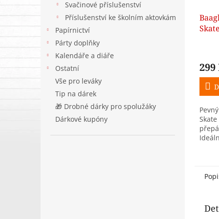
Svačinové příslušenství
Baagl
Příslušenství ke školním aktovkám
Skate
Papírnictví
přep
Párty doplňky
Kalendáře a diáře
299
Ostatní
Vše pro leváky
D
Tip na dárek
🎁 Drobné dárky pro spolužáky
Pevný
Dárkové kupóny
Skate
přepá
Ideáln
chtějí
nápln
Popi
Det