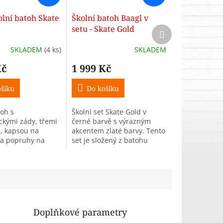
olní batoh Skate
Školní batoh Baagl v
setu - Skate Gold
Další
produkt
SKLADEM
(4 ks)
SKLADEM
Kč
1 999 Kč
šíku
Do košíku
toh s
Školní set Skate Gold v
kými zády, třemi
černé barvě s výrazným
, kapsou na
akcentem zlaté barvy. Tento
 a popruhy na
set je složený z batohu
d. Objem 25 l,
Skate, sáčku na obuv a také
0,9 kg.
praktického penálu.
Doplňkové parametry