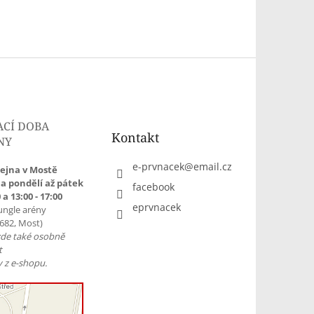
ACÍ DOBA
Kontakt
NY
e-prvnacek
@
email.cz
ejna v Mostě
a pondělí až pátek
facebook
 a 13:00 - 17:00
eprvnacek
ungle arény
1682, Most)
zde také osobně
t
 z e-shopu.