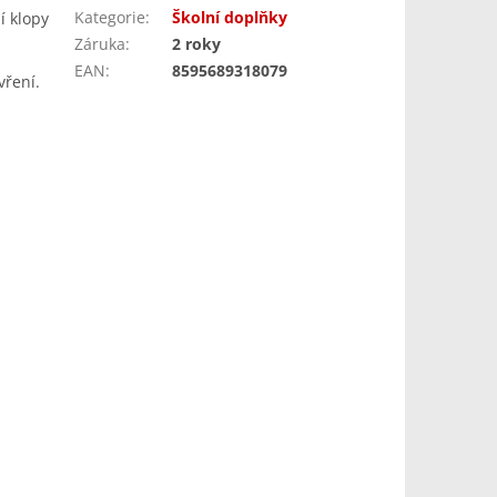
Kategorie
:
Školní doplňky
í klopy
Záruka
:
2 roky
EAN
:
8595689318079
vření.