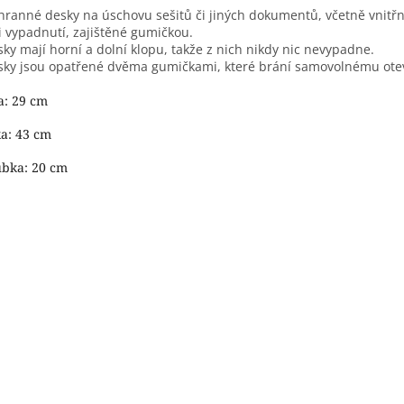
hranné desky na úschovu sešitů či jiných dokumentů, včetně vnitřn
i vypadnutí, zajištěné gumičkou.
sky mají horní a dolní klopu, takže z nich nikdy nic nevypadne.
sky jsou opatřené dvěma gumičkami, které brání samovolnému ote
a:
29 cm
ka:
43 cm
ubka:
20 cm