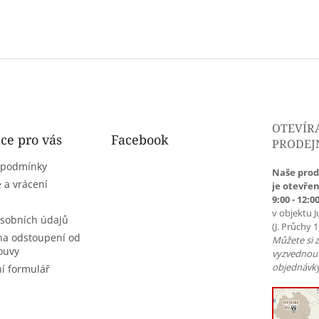
OTEVÍR
ce pro vás
Facebook
PRODEJ
 podmínky
Naše prod
 a vrácení
je otevřen
9:00 - 12:00
v objektu J
sobních údajů
(J. Průchy 
na odstoupení od
Můžete si 
ouvy
vyzvednou
objednávky
í formulář