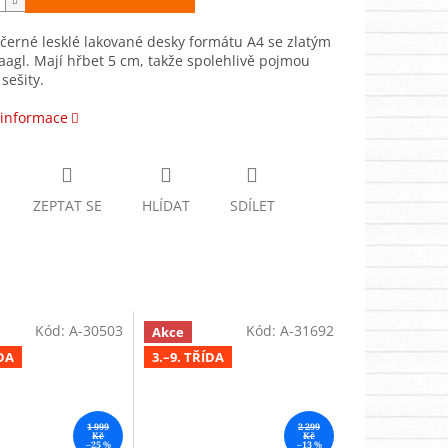
černé lesklé lakované desky formátu A4 se zlatým
agl. Mají hřbet 5 cm, takže spolehlivě pojmou
sešity.
 informace
ZEPTAT SE
HLÍDAT
SDÍLET
Kód:
A-30503
Kód:
A-31692
Akce
ÍDA
3.–9. TŘÍDA
1 999
2 299
Kč
Kč
–25 %
–13 %