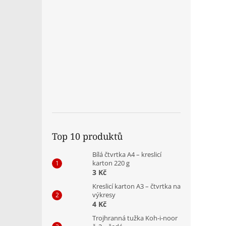
Top 10 produktů
Bílá čtvrtka A4 – kreslicí
karton 220 g
3 Kč
Kreslicí karton A3 – čtvrtka na
výkresy
4 Kč
Trojhranná tužka Koh-i-noor