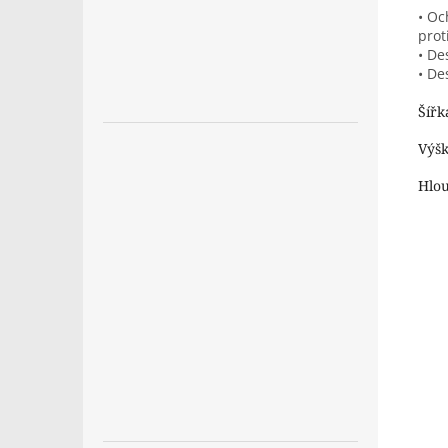
• Oc
prot
• De
• De
Šířk
Výš
Hlo