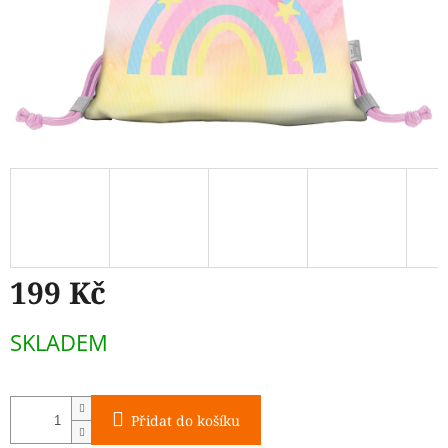
199 Kč
Měrná
SKLADEM
cena:
Přidat do košíku