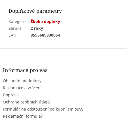
Doplňkové parametry
Kategorie
:
Školní doplňky
Záruka
:
2 roky
EAN
:
8595689330064
Z
á
p
a
Informace pro vás
t
Obchodní podmínky
í
Reklamace a vrácení
Doprava
Ochrana osobních údajů
Formulář na odstoupení od kupní smlouvy
Reklamační formulář