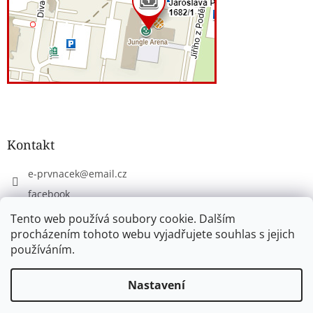
Kontakt
e-prvnacek
@
email.cz
facebook
eprvnacek
Tento web používá soubory cookie. Dalším
procházením tohoto webu vyjadřujete souhlas s jejich
používáním.
Vytvořil Shoptet
Nastavení