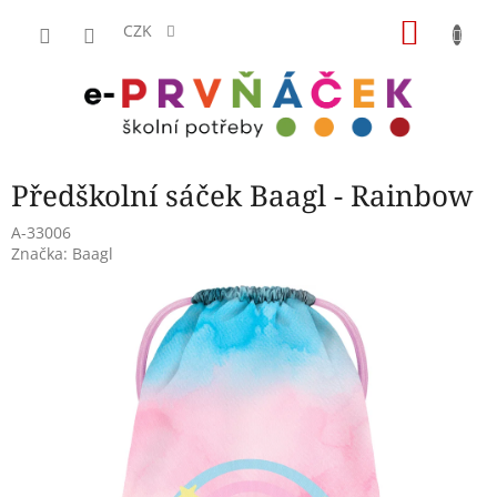
Přejít
NÁKU
na
CZK
obsah
KOŠÍK
Předškolní sáček Baagl - Rainbow
A-33006
Značka:
Baagl