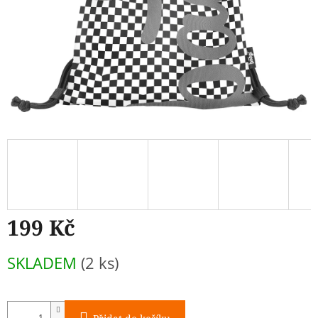
199 Kč
Měrná
SKLADEM
(2 ks)
cena: