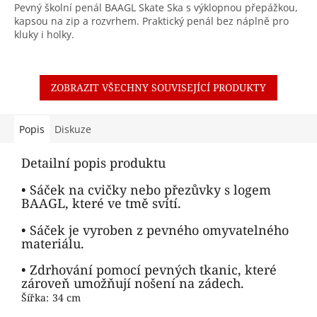
Pevný školní penál BAAGL Skate Ska s výklopnou přepážkou,
kapsou na zip a rozvrhem. Praktický penál bez náplně pro
kluky i holky.
ZOBRAZIT VŠECHNY SOUVISEJÍCÍ PRODUKTY
Popis
Diskuze
Detailní popis produktu
• Sáček na cvičky nebo přezůvky s logem
BAAGL, které ve tmě svítí.
• Sáček je vyroben z pevného omyvatelného
materiálu.
• Zdrhování pomocí pevných tkanic, které
zároveň umožňují nošení na zádech.
Šířka:
34 cm