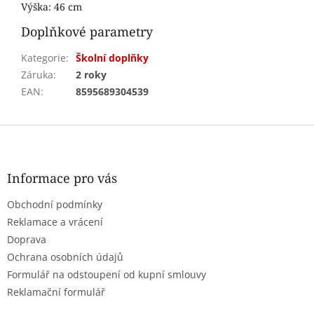
Výška:
46 cm
Doplňkové parametry
Kategorie
:
Školní doplňky
Záruka
:
2 roky
EAN
:
8595689304539
Z
á
p
a
Informace pro vás
t
Obchodní podmínky
í
Reklamace a vrácení
Doprava
Ochrana osobních údajů
Formulář na odstoupení od kupní smlouvy
Reklamační formulář