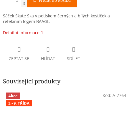
Přidat do košíku
Sáček Skate Ska v potiskem černých a bílých kostiček a
refelxním logem BAAGL.
Detailní informace
ZEPTAT SE
HLÍDAT
SDÍLET
Související produkty
Kód:
A-7764
Akce
3.–9. TŘÍDA