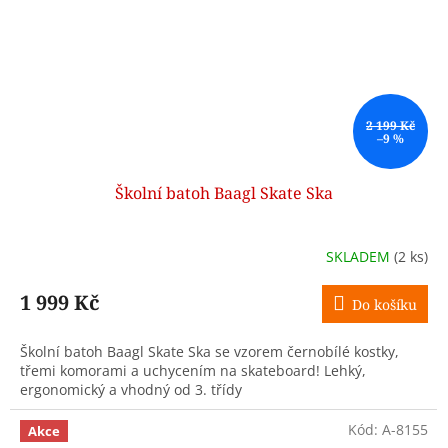
2 199 Kč
–9 %
Školní batoh Baagl Skate Ska
SKLADEM
(2 ks)
1 999 Kč
Do košíku
Školní batoh Baagl Skate Ska se vzorem černobílé kostky,
třemi komorami a uchycením na skateboard! Lehký,
ergonomický a vhodný od 3. třídy
Kód:
A-8155
Akce