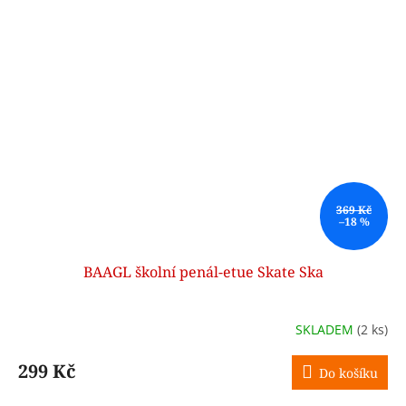
369 Kč
–18 %
BAAGL školní penál-etue Skate Ska
SKLADEM
(2 ks)
299 Kč
Do košíku