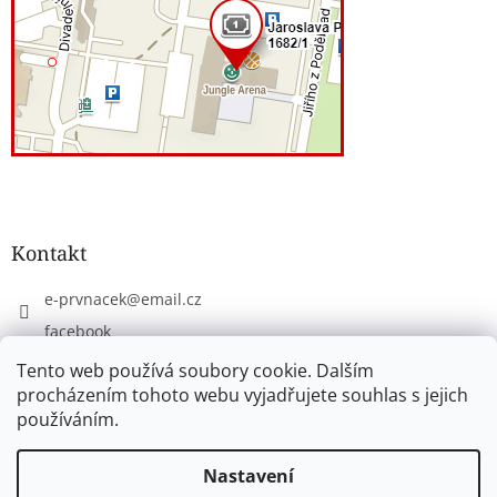
Kontakt
e-prvnacek
@
email.cz
facebook
eprvnacek
Tento web používá soubory cookie. Dalším
procházením tohoto webu vyjadřujete souhlas s jejich
používáním.
Vytvořil Shoptet
Nastavení