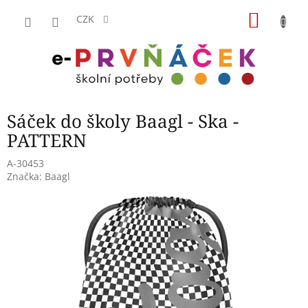
Přejít
NÁKU
na
CZK
obsah
KOŠÍK
Sáček do školy Baagl - Ska -
PATTERN
A-30453
Značka:
Baagl