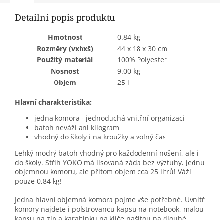
Detailní popis produktu
Hmotnost
0.84 kg
Rozměry (vxhxš)
44 x 18 x 30 cm
Použitý materiál
100% Polyester
Nosnost
9.00 kg
Objem
25 l
Hlavní charakteristika:
jedna komora - jednoduchá vnitřní organizaci
batoh neváží ani kilogram
vhodný do školy i na kroužky a volný čas
Lehký modrý batoh vhodný pro každodenní nošení, ale i
do školy. Střih YOKO má lisovaná záda bez výztuhy, jednu
objemnou komoru, ale přitom objem cca 25 litrů! Váží
pouze 0,84 kg!
Jedna hlavní objemná komora pojme vše potřebné. Uvnitř
komory najdete i polstrovanou kapsu na notebook, malou
kapsu na zip a karabinku na klíče našitou na dlouhé