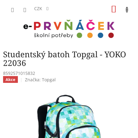
Přejít
NÁKU
na
CZK
obsah
KOŠÍK
Studentský batoh Topgal - YOKO
22036
8592571015832
Značka:
Topgal
Akce