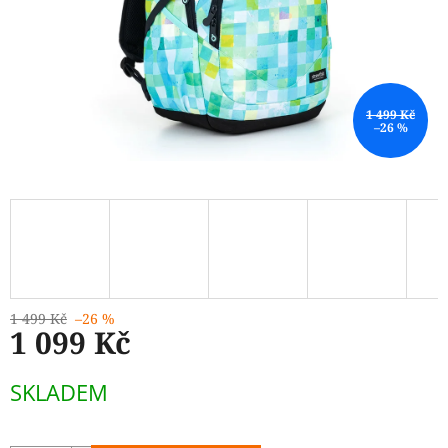
1 499 Kč
–26 %
1 499 Kč
–26 %
1 099 Kč
Měrná
SKLADEM
cena: