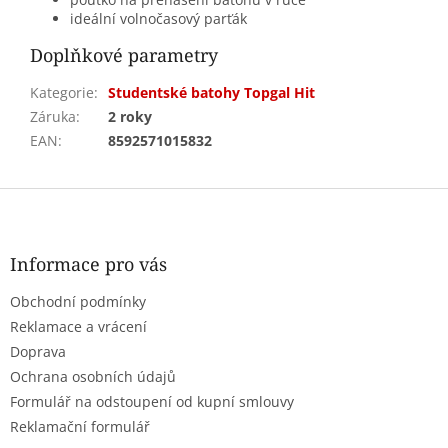
ideální volnočasový parťák
Doplňkové parametry
Kategorie
:
Studentské batohy Topgal Hit
Záruka
:
2 roky
EAN
:
8592571015832
Z
á
p
a
Informace pro vás
t
Obchodní podmínky
í
Reklamace a vrácení
Doprava
Ochrana osobních údajů
Formulář na odstoupení od kupní smlouvy
Reklamační formulář