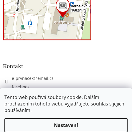
Kontakt
e-prvnacek
@
email.cz
facebook
eprvnacek
Tento web používá soubory cookie. Dalším
procházením tohoto webu vyjadřujete souhlas s jejich
používáním.
Vytvořil Shoptet
Nastavení