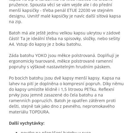
pružence. Spousta věcí se vám vejde ale i do přední
menší kapsičky - třeba penál ETUE 22030 ve stejném
designu. Uvnitř malé kapsičky je navíc další síťová kapsa
na zip.
Batoh má ale ještě jednu velkou kapsu ukrytou v zádové
části! Ta je ideální třeba na spisovky, složky, nebo sešity
A4. Vstup do kapsy je z boku batohu.
Záda batohu YOKO jsou měkce polstrovaná. Doplňují je
ergonomicky tvarované, měkce polstrované ramenní
popruhy s výškově nastavitelným hrudním páskem.
Po bocích batohu jsou dvě kapsy menší kapsy. Kapsa na
lahev na pití je doplněna o kompresní popruh. Díky němu
do kapsy umístíte klidně i 1,5 litrovou PETku. Reflexní
prvky jsou jemně zasazené do čela batohu a na
ramenních popruzích. Batoh je opatřen zátěrem proti
dešti, stejně tak jako dno z pevného, nepromokavého
materiálu TOPDURA.
Další vychytávky:
poutko na přenášení batohu v ruce