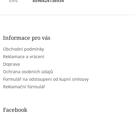
EAN
:
8596424136934
Z
á
p
a
Informace pro vás
t
Obchodní podmínky
í
Reklamace a vrácení
Doprava
Ochrana osobních údajů
Formulář na odstoupení od kupní smlouvy
Reklamační formulář
Facebook