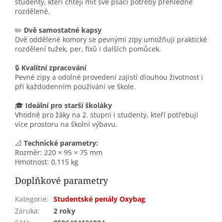
studenty, kteří chtějí mít své psací potřeby přehledně
rozdělené.
✏️
Dvě samostatné kapsy
Dvě oddělené komory se pevnými zipy umožňují praktické
rozdělení tužek, per, fixů i dalších pomůcek.
🔒
Kvalitní zpracování
Pevné zipy a odolné provedení zajistí dlouhou životnost i
při každodenním používání ve škole.
🎓
Ideální pro starší školáky
Vhodné pro žáky na 2. stupni i studenty, kteří potřebují
více prostoru na školní výbavu.
📐
Technické parametry:
Rozměr: 220 × 95 × 75 mm
Hmotnost: 0,115 kg
Doplňkové parametry
Kategorie
:
Studentské penály Oxybag
Záruka
:
2 roky