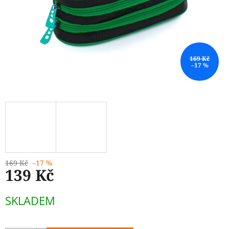
169 Kč
–17 %
169 Kč
–17 %
139 Kč
Měrná
SKLADEM
cena: