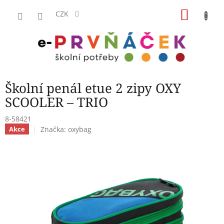
Přejít
NÁKU
na
CZK
obsah
KOŠÍK
Školní penál etue 2 zipy OXY
SCOOLER – TRIO
8-58421
Značka:
oxybag
Akce