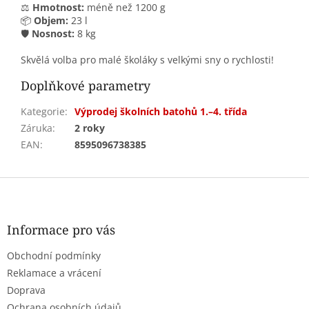
⚖️
Hmotnost:
méně než 1200 g
📦
Objem:
23 l
🛡️
Nosnost:
8 kg
Skvělá volba pro malé školáky s velkými sny o rychlosti!
Doplňkové parametry
Kategorie
:
Výprodej školních batohů 1.–4. třída
Záruka
:
2 roky
EAN
:
8595096738385
Z
á
p
a
Informace pro vás
t
Obchodní podmínky
í
Reklamace a vrácení
Doprava
Ochrana osobních údajů