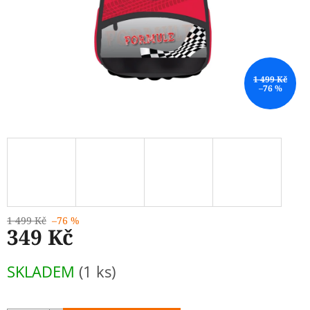
1 499 Kč
–76 %
1 499 Kč
–76 %
349 Kč
Měrná
SKLADEM
(1 ks)
cena: