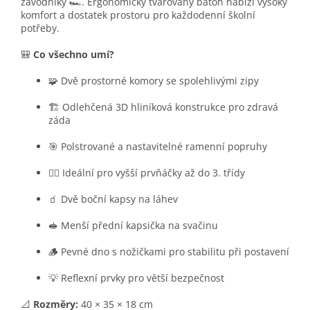
závodníky 🏎️. Ergonomicky tvarovaný batoh nabízí vysoký
komfort a dostatek prostoru pro každodenní školní
potřeby.
🎒
Co všechno umí?
🧩 Dvě prostorné komory se spolehlivými zipy
🏗️ Odlehčená 3D hliníková konstrukce pro zdravá
záda
🎯 Polstrované a nastavitelné ramenní popruhy
🚶‍♂️ Ideální pro vyšší prvňáčky až do 3. třídy
🧃 Dvě boční kapsy na láhev
🥪 Menší přední kapsička na svačinu
🪵 Pevné dno s nožičkami pro stabilitu při postavení
💡 Reflexní prvky pro větší bezpečnost
📐
Rozměry:
40 × 35 × 18 cm