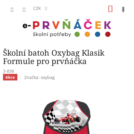
Přejít
NÁKU
na
CZK
obsah
KOŠÍK
Školní batoh Oxybag Klasik
Formule pro prvňáčka
3-838
Značka:
oxybag
Akce