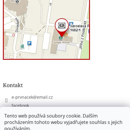
Kontakt
e-prvnacek
@
email.cz
facebook
eprvnacek
Tento web používá soubory cookie. Dalším
procházením tohoto webu vyjadřujete souhlas s jejich
používáním.