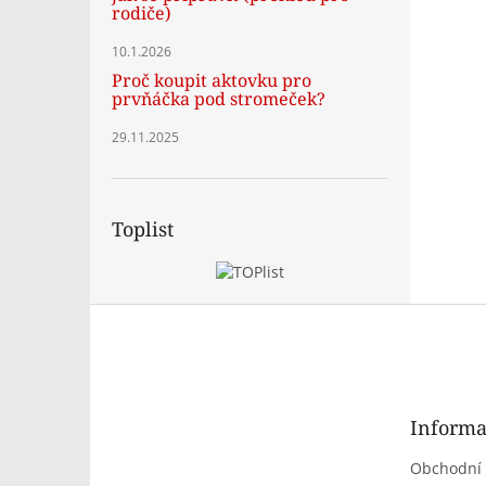
rodiče)
10.1.2026
Proč koupit aktovku pro
prvňáčka pod stromeček?
29.11.2025
Toplist
Z
á
p
a
t
Informa
í
Obchodní