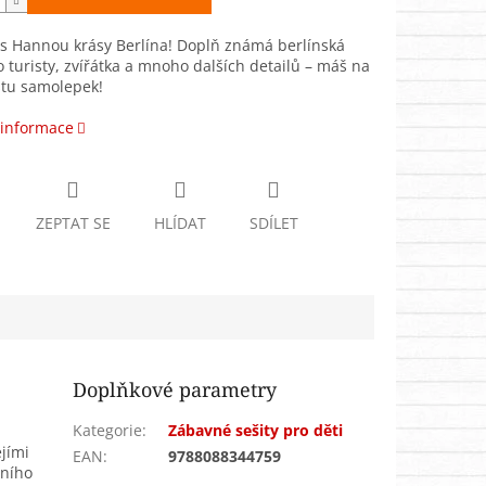
s Hannou krásy Berlína! Doplň známá berlínská
o turisty, zvířátka a mnoho dalších detailů – máš na
stu samolepek!
 informace
ZEPTAT SE
HLÍDAT
SDÍLET
Doplňkové parametry
Kategorie
:
Zábavné sešity pro děti
jími
EAN
:
9788088344759
vního