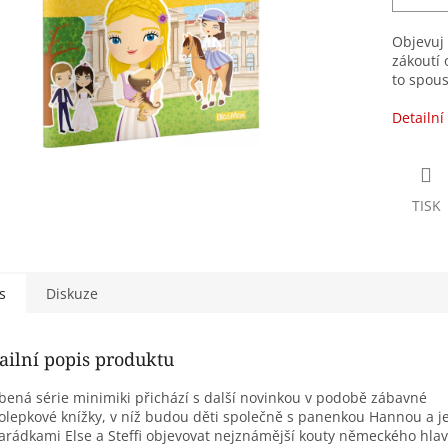
Objevuj 
zákoutí 
to spou
Detailní
TISK
s
Diskuze
ailní popis produktu
bená série minimiki přichází s další novinkou v podobě zábavné
lepkové knížky, v níž budou děti společně s panenkou Hannou a je
rádkami Else a Steffi objevovat nejznámější kouty německého hla