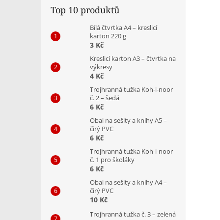
Top 10 produktů
Bílá čtvrtka A4 – kreslicí
karton 220 g
3 Kč
Kreslicí karton A3 – čtvrtka na
výkresy
4 Kč
Trojhranná tužka Koh-i-noor
č. 2 – šedá
6 Kč
Obal na sešity a knihy A5 –
čirý PVC
6 Kč
Trojhranná tužka Koh-i-noor
č. 1 pro školáky
6 Kč
Obal na sešity a knihy A4 –
čirý PVC
10 Kč
Trojhranná tužka č. 3 – zelená