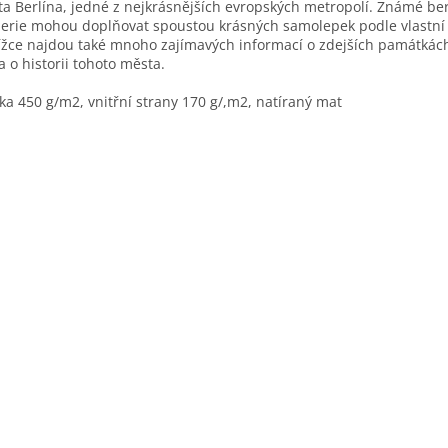
a Berlína, jedné z nejkrásnějších evropských metropolí. Známé ber
erie mohou doplňovat spoustou krásných samolepek podle vlastní 
ížce najdou také mnoho zajímavých informací o zdejších památkách
a o historii tohoto města.
ka 450 g/m2, vnitřní strany 170 g/,m2, natíraný mat