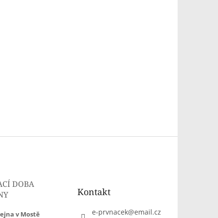
ACÍ DOBA
Kontakt
NY
e-prvnacek
@
email.cz
ejna v Mostě