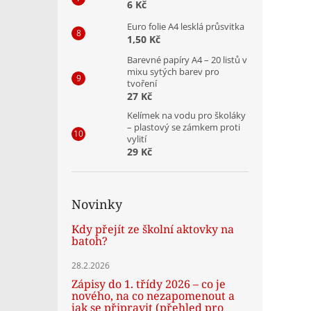
6 Kč
Euro folie A4 lesklá průsvitka
1,50 Kč
Barevné papíry A4 – 20 listů v
mixu sytých barev pro
tvoření
27 Kč
Kelímek na vodu pro školáky
– plastový se zámkem proti
vylití
29 Kč
Novinky
Kdy přejít ze školní aktovky na
batoh?
28.2.2026
Zápisy do 1. třídy 2026 – co je
nového, na co nezapomenout a
jak se připravit (přehled pro