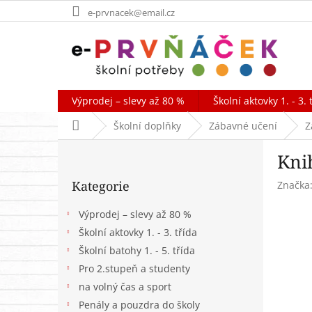
Přejít
e-prvnacek@email.cz
na
obsah
Výprodej – slevy až 80 %
Školní aktovky 1. - 3. 
Domů
Školní doplňky
Zábavné učení
Z
P
Kni
o
Přeskočit
s
Kategorie
Značka
kategorie
t
r
Výprodej – slevy až 80 %
a
Školní aktovky 1. - 3. třída
n
Školní batohy 1. - 5. třída
n
í
Pro 2.stupeň a studenty
p
na volný čas a sport
a
Penály a pouzdra do školy