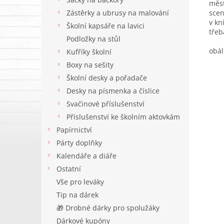
měst
Zástěrky a ubrusy na malování
scen
v kn
Školní kapsáře na lavici
třeb
Podložky na stůl
obál
Kufříky školní
Boxy na sešity
Školní desky a pořadače
Desky na písmenka a číslice
Svačinové příslušenství
Příslušenství ke školním aktovkám
Papírnictví
Párty doplňky
Kalendáře a diáře
Ostatní
Vše pro leváky
Tip na dárek
🎁 Drobné dárky pro spolužáky
Dárkové kupóny