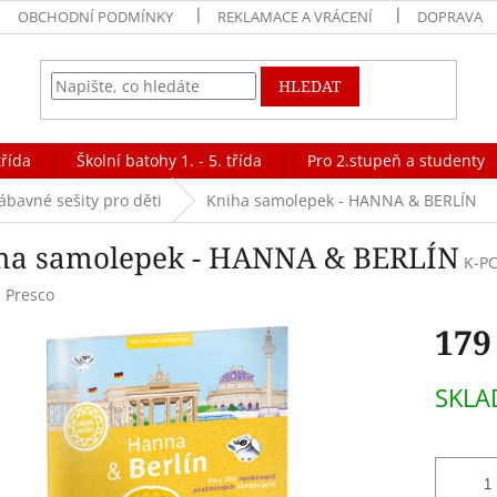
OBCHODNÍ PODMÍNKY
REKLAMACE A VRÁCENÍ
DOPRAVA
HLEDAT
třída
Školní batohy 1. - 5. třída
Pro 2.stupeň a studenty
ábavné sešity pro děti
Kniha samolepek - HANNA & BERLÍN
ha samolepek - HANNA & BERLÍN
K-P
:
Presco
179
Měrná
SKLA
cena: