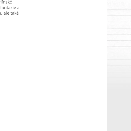
línské
fantazie a
, ale také