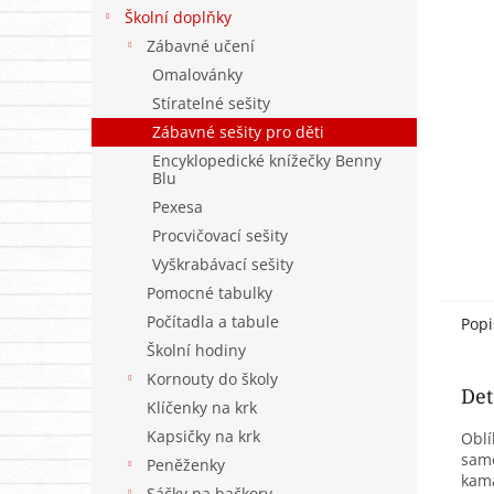
n
Školní doplňky
e
Zábavné učení
l
Omalovánky
Stíratelné sešity
Zábavné sešity pro děti
Encyklopedické knížečky Benny
Blu
Pexesa
Procvičovací sešity
Vyškrabávací sešity
Pomocné tabulky
Počítadla a tabule
Popi
Školní hodiny
Kornouty do školy
Det
Klíčenky na krk
Kapsičky na krk
Oblí
samo
Peněženky
kama
Sáčky na bačkory