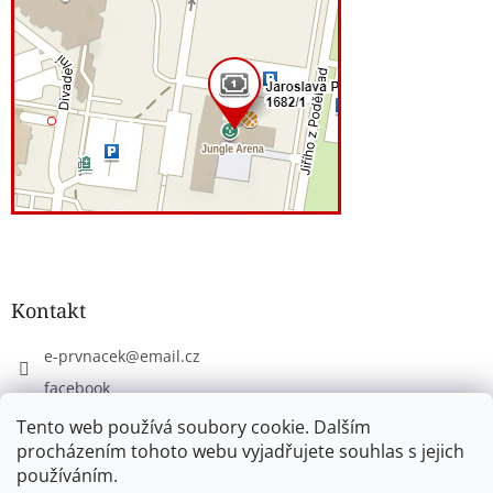
Kontakt
e-prvnacek
@
email.cz
facebook
eprvnacek
Tento web používá soubory cookie. Dalším
procházením tohoto webu vyjadřujete souhlas s jejich
používáním.