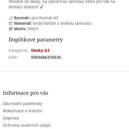
Vhodné do školy, na výtvarnou výchovu nebo jen tak na
domácí tvoření! 🖌️
📐
Rozměr:
pro formát A3
📦
Materiál:
tvrdý karton s lesklou laminací
🎁
Motiv:
Stitch
Doplňkové parametry
Kategorie
:
Desky A3
EAN
:
5903686376535
Z
á
p
a
Informace pro vás
t
Obchodní podmínky
í
Reklamace a vrácení
Doprava
Ochrana osobních údajů