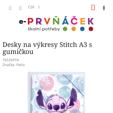
Přejít
NÁKU
na
CZK
obsah
KOŠÍK
Desky na výkresy Stitch A3 s
gumičkou
76535PTR
Značka:
Patio