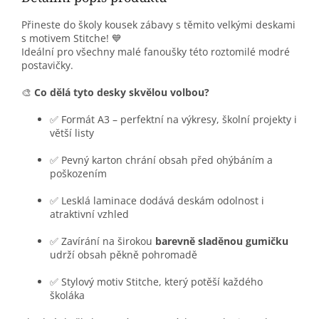
Přineste do školy kousek zábavy s těmito velkými deskami
s motivem Stitche! 💙
Ideální pro všechny malé fanoušky této roztomilé modré
postavičky.
🎨
Co dělá tyto desky skvělou volbou?
✅ Formát A3 – perfektní na výkresy, školní projekty i
větší listy
✅ Pevný karton chrání obsah před ohýbáním a
poškozením
✅ Lesklá laminace dodává deskám odolnost i
atraktivní vzhled
✅ Zavírání na širokou
barevně sladěnou gumičku
udrží obsah pěkně pohromadě
✅ Stylový motiv Stitche, který potěší každého
školáka