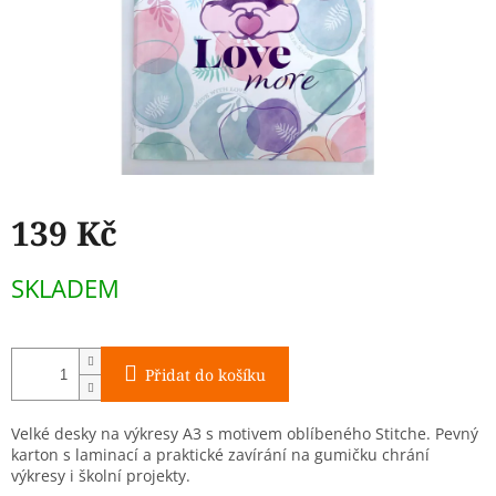
139 Kč
Měrná
SKLADEM
cena:
Přidat do košíku
Velké desky na výkresy A3 s motivem oblíbeného Stitche. Pevný
karton s laminací a praktické zavírání na gumičku chrání
výkresy i školní projekty.