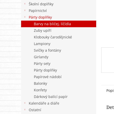
n
Školní doplňky
e
Papírnictví
l
Párty doplňky
Barvy na bličej, líčídla
Zuby upíří
Klobouky čarodějnické
Lampiony
Svíčky a fontány
Girlandy
Párty sety
Párty doplňky
Papírové nádobí
Balonky
Konfety
Popi
Dárkový balící papír
Kalendáře a diáře
Det
Ostatní