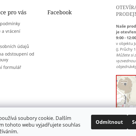
OTEVÍR
ce pro vás
Facebook
PRODEJ
 podmínky
Naše prod
 a vrácení
je otevřen
9:00 - 12:00
v objektu J
sobních údajů
(J. Průchy 
na odstoupení od
Můžete si 
ouvy
vyzvednou
objednávky
í formulář
používá soubory cookie. Dalším
Odmítnout
S
m tohoto webu vyjadřujete souhlas
užíváním.