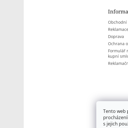
a
t
Informa
í
Obchodní
Reklamace
Doprava
Ochrana o
Formulář 
kupní sml
Reklamačn
Tento web 
procházení
s jejich po