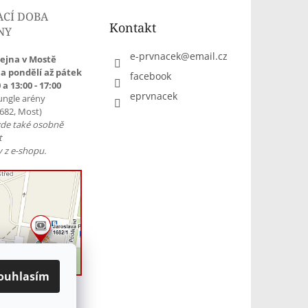
ACÍ DOBA
Kontakt
NY
e-prvnacek
@
email.cz
ejna v Mostě
a pondělí až pátek
facebook
 a 13:00 - 17:00
eprvnacek
ungle arény
1682, Most)
zde také osobně
t
 z e-shopu.
ouhlasím