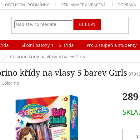
OBCHODNÍ PODMÍNKY
REKLAMACE A VRÁCENÍ
DOPRAVA
HLEDAT
třída
Školní batohy 1. - 5. třída
Pro 2.stupeň a studenty
Colorino křídy na vlasy 5 barev Girls
rino křídy na vlasy 5 barev Girls
3701
:
Colorino
289
Měrná
SKLA
cena: