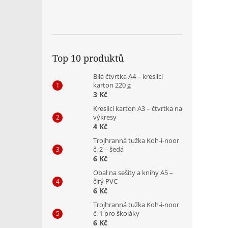
Top 10 produktů
Bílá čtvrtka A4 – kreslicí
karton 220 g
3 Kč
Kreslicí karton A3 – čtvrtka na
výkresy
4 Kč
Trojhranná tužka Koh-i-noor
č. 2 – šedá
6 Kč
Obal na sešity a knihy A5 –
čirý PVC
6 Kč
Trojhranná tužka Koh-i-noor
č. 1 pro školáky
6 Kč