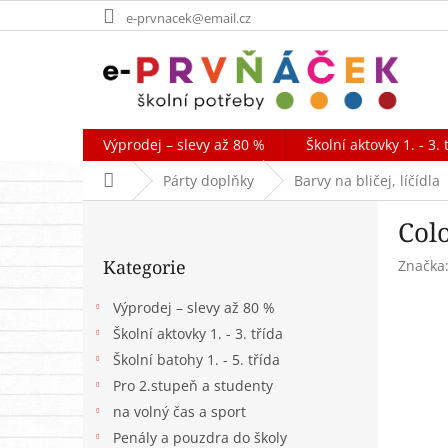
Přejít
e-prvnacek@email.cz
na
obsah
Výprodej – slevy až 80 %
Školní aktovky 1. - 3. 
Domů
Párty doplňky
Barvy na bličej, líčídla
P
Colo
o
Přeskočit
s
Kategorie
Značka
kategorie
t
r
Výprodej – slevy až 80 %
a
Školní aktovky 1. - 3. třída
n
Školní batohy 1. - 5. třída
n
í
Pro 2.stupeň a studenty
p
na volný čas a sport
a
Penály a pouzdra do školy