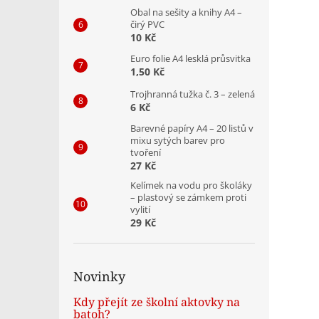
Obal na sešity a knihy A4 –
čirý PVC
10 Kč
Euro folie A4 lesklá průsvitka
1,50 Kč
Trojhranná tužka č. 3 – zelená
6 Kč
Barevné papíry A4 – 20 listů v
mixu sytých barev pro
tvoření
27 Kč
Kelímek na vodu pro školáky
– plastový se zámkem proti
vylití
29 Kč
Novinky
Kdy přejít ze školní aktovky na
batoh?