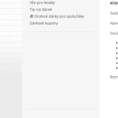
Vše pro leváky
Kříd
Tip na dárek
Sada
🎁 Drobné dárky pro spolužáky
Nane
Dárkové kupóny
Souč
Rozm