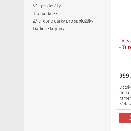
Vše pro leváky
Tip na dárek
🎁 Drobné dárky pro spolužáky
Dárkové kupóny
Děts
- Tu
999
Dětsk
děti 
ramen
záda 
posed