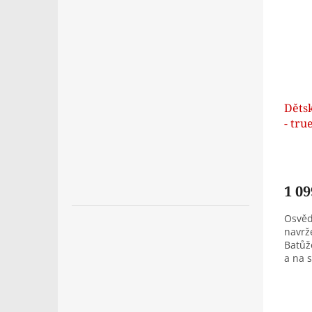
Děts
- tr
12 b
1 09
Osvěd
navrž
Batůž
a na s
příro