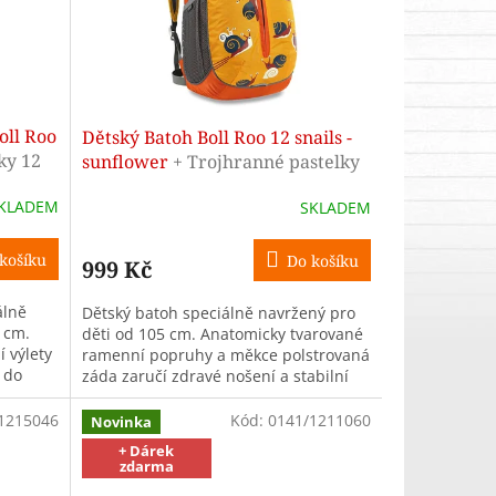
oll Roo
Dětský Batoh Boll Roo 12 snails -
ky 12
sunflower
+ Trojhranné pastelky
12 barev - ZDARMA
KLADEM
SKLADEM
košíku
Do košíku
999 Kč
álně
Dětský batoh speciálně navržený pro
 cm.
děti od 105 cm. Anatomicky tvarované
 výlety
ramenní popruhy a měkce polstrovaná
y do
záda zaručí zdravé nošení a stabilní
..
posed. Batůžek vhodný...
1215046
Kód:
0141/1211060
Novinka
+ Dárek
zdarma