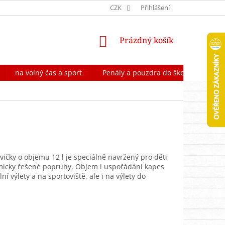
OCHRANA OSOBNÍCH ÚDAJŮ
CZK
FORMULÁŘ NA ODSTOUPENÍ OD 
Přihlášení
NÁKUPNÍ
Prázdný košík
KOŠÍK
na volný čas a sport
Penály a pouzdra do školy
Škol
ičky o objemu 12 l je speciálně navržený pro děti
micky řešené popruhy. Objem i uspořádání kapes
 výlety a na sportoviště, ale i na výlety do