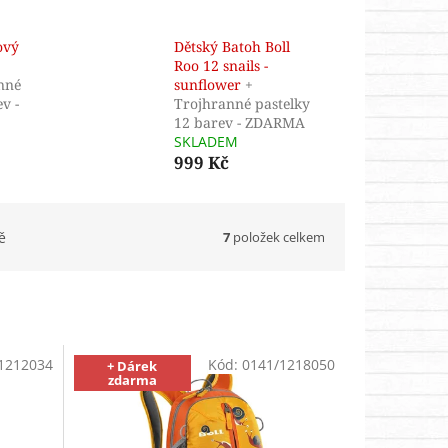
ový
Dětský Batoh Boll
Roo 12 snails -
nné
sunflower
+
v -
Trojhranné pastelky
12 barev - ZDARMA
SKLADEM
999 Kč
7
položek celkem
ě
1212034
Kód:
0141/1218050
+ Dárek
zdarma