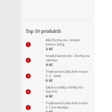
Top 10 produktů
Bílá čtvrtka A4 – kreslicí
karton 220 g
3 Kč
Kreslicí karton A3 – čtvrtka na
výkresy
4 Kč
Trojhranná tužka Koh-i-noor
č. 2 – šedá
6 Kč
Obal na sešity a knihy A5 –
čirý PVC
6 Kč
Trojhranná tužka Koh-i-noor
č. 1 pro školáky
6 Kč