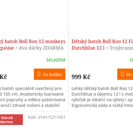
ký batoh Boll Roo 12 monkeys
Dětský batoh Boll Roo 12 F
rquoise
+ dva dárky ZDARMA
Dutchblue 12 l
+ Trojhran
pastelky 12 barev A FIXY -
SKLADEM
S
ZDARMA
Do košíku
Do 
 Kč
999 Kč
ý batoh speciálně navržený pro
Lehký dětský batoh Boll Roo 12
od 105 cm. Anatomicky tvarované
Dutchblue o objemu 12 l s mo
ní popruhy a měkce polstrovaná
rybiček je ideální na výlety i sp
zaručí zdravé nošení a stabilní
Ergonomická záda a nízká hmo
. Batůžek vhodný...
zajistí pohodlí pro děti od výšky
Kód:
0141/1211051
+ Dárek
zdarma