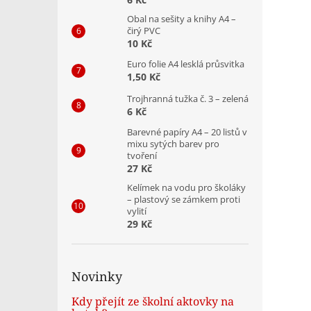
Obal na sešity a knihy A4 –
čirý PVC
10 Kč
Euro folie A4 lesklá průsvitka
1,50 Kč
Trojhranná tužka č. 3 – zelená
6 Kč
Barevné papíry A4 – 20 listů v
mixu sytých barev pro
tvoření
27 Kč
Kelímek na vodu pro školáky
– plastový se zámkem proti
vylití
29 Kč
Novinky
Kdy přejít ze školní aktovky na