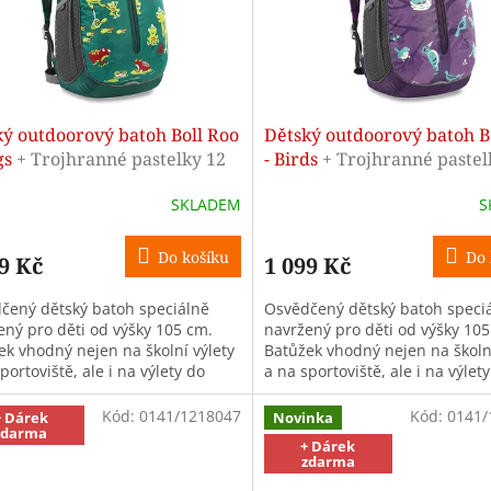
ký outdoorový batoh Boll Roo
Dětský outdoorový batoh B
gs
+ Trojhranné pastelky 12
- Birds
+ Trojhranné pastel
v - ZDARMA
barev - ZDARMA
SKLADEM
S
Do košíku
Do 
9 Kč
1 099 Kč
čený dětský batoh speciálně
Osvědčený dětský batoh speci
ený pro děti od výšky 105 cm.
navržený pro děti od výšky 105
ek vhodný nejen na školní výlety
Batůžek vhodný nejen na školní
portoviště, ale i na výlety do
a na sportoviště, ale i na výlet
dy. Anatomicky tvarované...
přírody. Anatomicky tvarované.
Kód:
0141/1218047
Kód:
0141/
+ Dárek
Novinka
zdarma
+ Dárek
zdarma