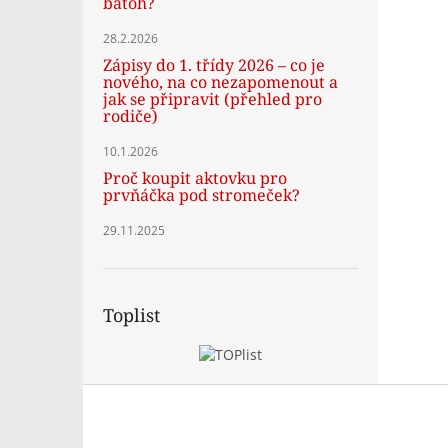
batoh?
28.2.2026
Zápisy do 1. třídy 2026 – co je
nového, na co nezapomenout a
jak se připravit (přehled pro
rodiče)
10.1.2026
Proč koupit aktovku pro
prvňáčka pod stromeček?
29.11.2025
Toplist
Z
á
p