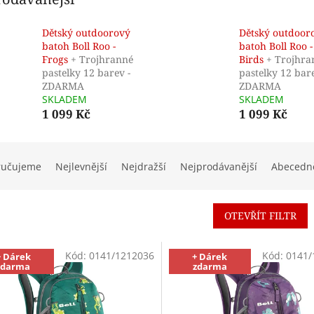
Dětský outdoorový
Dětský outdoor
batoh Boll Roo -
batoh Boll Roo -
Frogs
+ Trojhranné
Birds
+ Trojhra
pastelky 12 barev -
pastelky 12 bare
ZDARMA
ZDARMA
SKLADEM
SKLADEM
1 099 Kč
1 099 Kč
ručujeme
Nejlevnější
Nejdražší
Nejprodávanější
Abecedn
OTEVŘÍT FILTR
Kód:
0141/1212036
Kód:
0141/
+ Dárek
+ Dárek
zdarma
zdarma