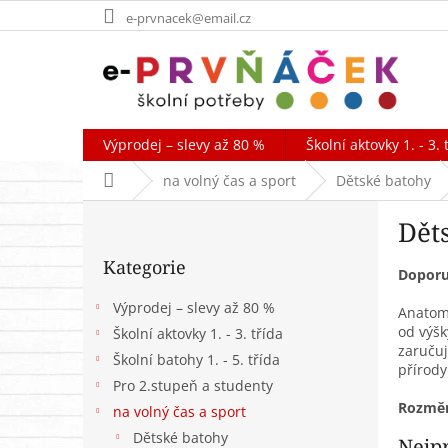
Přejít
e-prvnacek@email.cz
na
obsah
Výprodej – slevy až 80 %
Školní aktovky 1. - 3. 
Domů
na volný čas a sport
Dětské batohy
P
Dět
o
Přeskočit
s
Kategorie
kategorie
t
Doporu
r
Výprodej – slevy až 80 %
Anatomi
a
od výš
Školní aktovky 1. - 3. třída
n
zaručuj
Školní batohy 1. - 5. třída
n
přírody
í
Pro 2.stupeň a studenty
p
Rozměr:
na volný čas a sport
a
Dětské batohy
Nejp