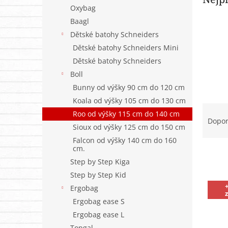
n
Oxybag
e
Baagl
l
Dětské batohy Schneiders
Dětské batohy Schneiders Mini
Dětské batohy Schneiders
Boll
Bunny od výšky 90 cm do 120 cm
Koala od výšky 105 cm do 130 cm
Ř
Roo od výšky 115 cm do 140 cm
a
Dopo
Sioux od výšky 125 cm do 150 cm
z
e
Falcon od výšky 140 cm do 160
cm.
n
Step by Step Kiga
í
p
Step by Step Kid
V
r
Ergobag
ý
o
p
Ergobag ease S
d
i
Ergobag ease L
u
s
Topgal