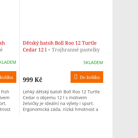
ish
Dětský batoh Boll Roo 12 Turtle
né
Cedar 12 l
+ Trojhranné pastelky
12 barev - ZDARMA
KLADEM
SKLADEM
košíku
Do košíku
999 Kč
 Fish
Lehký dětský batoh Boll Roo 12 Turtle
tivem
Cedar o objemu 12 l s motivem
ort.
želvičky je ideální na výlety i sport.
tnost
Ergonomická záda, nízká hmotnost a
...
hravý design potěší děti od výšky...