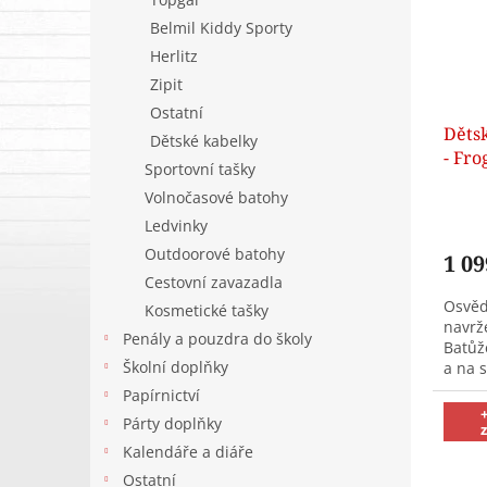
k
p
t
Belmil Kiddy Sporty
r
ů
Herlitz
o
Zipit
d
u
Ostatní
Děts
k
Dětské kabelky
- Fro
t
Sportovní tašky
bare
ů
Volnočasové batohy
Ledvinky
Outdoorové batohy
1 09
Cestovní zavazadla
Osvěd
Kosmetické tašky
navrž
Penály a pouzdra do školy
Batůž
Školní doplňky
a na s
příro
Papírnictví
Párty doplňky
Kalendáře a diáře
Ostatní