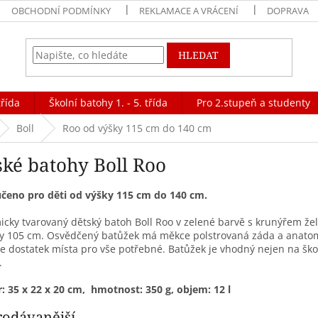
OBCHODNÍ PODMÍNKY
REKLAMACE A VRÁCENÍ
DOPRAVA
HLEDAT
třída
Školní batohy 1. - 5. třída
Pro 2.stupeň a studenty
Boll
Roo od výšky 115 cm do 140 cm
ské batohy Boll Roo
čeno pro děti od výšky 115 cm do 140 cm.
cky tvarovaný dětský batoh Boll Roo v zelené barvě s krunýřem želv
ky 105 cm. Osvědčený batůžek má měkce polstrovaná záda a anato
e dostatek místa pro vše potřebné. Batůžek je vhodný nejen na školní
.
 35 x 22 x 20 cm, hmotnost: 350 g, objem: 12 l
rodávanější