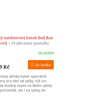
ký outdoorový batoh Boll Roo
uered
+ Trojhranné pastelky
arev - ZDARMA
SKLADEM
Do košíku
9 Kč
čený dětský batoh speciálně
ený pro děti od výšky 105 cm.
ek vhodný nejen na školní výlety
portoviště, ale i na výlety do
dy. Anatomicky tvarované...
O
v