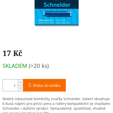
17 Kč
Měrná
SKLADEM
(>20 ks)
cena:
Přidat do košíku
Modré inkoustové bombičky značky Schneider, balení obsahuje
6 kusů náplní pro plnící pera a rollery kompatibilní se značkami
Schneider i dalšími výrobci. Vymazatelné, spolehlivé, vhodné