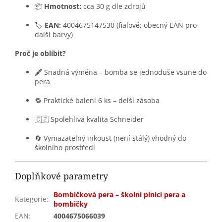
📦
Hmotnost:
cca 30 g dle zdrojů
🏷️
EAN:
4004675147530 (fialové; obecný EAN pro
další barvy)
Proč je oblíbit?
🖋️ Snadná výměna – bomba se jednoduše vsune do
pera
🔁 Praktické balení 6 ks – delší zásoba
🇨🇿 Spolehlivá kvalita Schneider
🔄 Vymazatelný inkoust (není stálý) vhodný do
školního prostředí
Doplňkové parametry
Bombičková pera – školní plnicí pera a
Kategorie
:
bombičky
EAN
:
4004675066039