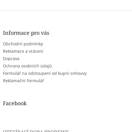
Z
á
p
a
Informace pro vás
t
Obchodní podmínky
í
Reklamace a vrácení
Doprava
Ochrana osobních údajů
Formulář na odstoupení od kupní smlouvy
Reklamační formulář
Facebook