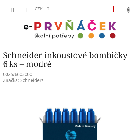
Přejít
NÁKU
na
CZK
obsah
KOŠÍK
Schneider inkoustové bombičky
6 ks – modré
0025/6603000
Značka:
Schneiders