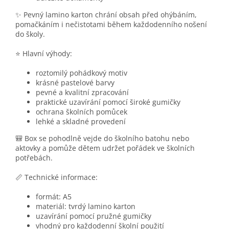
✨ Pevný lamino karton chrání obsah před ohýbáním,
pomačkáním i nečistotami během každodenního nošení
do školy.
⭐ Hlavní výhody:
roztomilý pohádkový motiv
krásné pastelové barvy
pevné a kvalitní zpracování
praktické uzavírání pomocí široké gumičky
ochrana školních pomůcek
lehké a skladné provedení
🎒 Box se pohodlně vejde do školního batohu nebo
aktovky a pomůže dětem udržet pořádek ve školních
potřebách.
📏 Technické informace:
formát: A5
materiál: tvrdý lamino karton
uzavírání pomocí pružné gumičky
vhodný pro každodenní školní použití