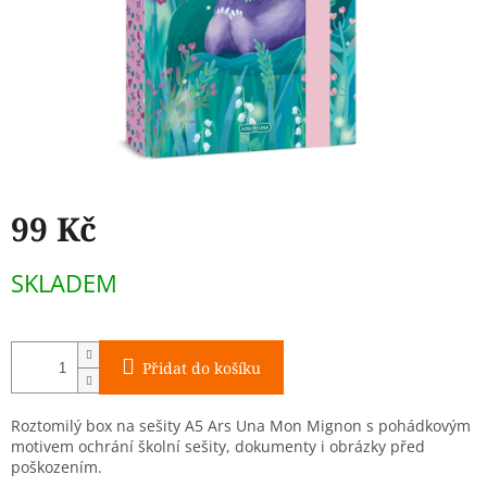
99 Kč
Měrná
SKLADEM
cena:
Přidat do košíku
Roztomilý box na sešity A5 Ars Una Mon Mignon s pohádkovým
motivem ochrání školní sešity, dokumenty i obrázky před
poškozením.