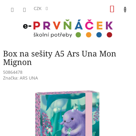
Přejít
NÁKU
na
CZK
obsah
KOŠÍK
Box na sešity A5 Ars Una Mon
Mignon
50864478
Značka:
ARS UNA