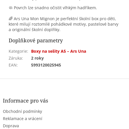
🧼 Povrch lze snadno očistit vlhkým hadříkem.
🌈 Ars Una Mon Mignon je perfektní školní box pro děti,
které milují roztomilé pohádkové motivy, pastelové barvy
a originální školní doplňky.
Doplňkové parametry
Kategorie
:
Boxy na sešity A5 – Ars Una
Záruka
:
2 roky
EAN
:
5993120025945
Z
á
p
a
Informace pro vás
t
Obchodní podmínky
í
Reklamace a vrácení
Doprava