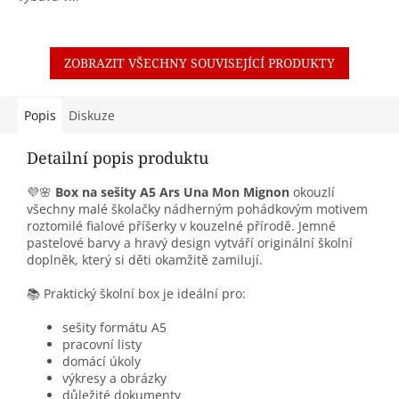
ZOBRAZIT VŠECHNY SOUVISEJÍCÍ PRODUKTY
Popis
Diskuze
Detailní popis produktu
💜🌸
Box na sešity A5 Ars Una Mon Mignon
okouzlí
všechny malé školačky nádherným pohádkovým motivem
roztomilé fialové příšerky v kouzelné přírodě. Jemné
pastelové barvy a hravý design vytváří originální školní
doplněk, který si děti okamžitě zamilují.
📚 Praktický školní box je ideální pro:
sešity formátu A5
pracovní listy
domácí úkoly
výkresy a obrázky
důležité dokumenty