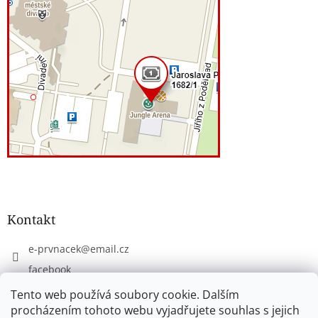
Kontakt
e-prvnacek
@
email.cz
facebook
eprvnacek
Tento web používá soubory cookie. Dalším
procházením tohoto webu vyjadřujete souhlas s jejich