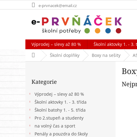
Přejít
e-prvnacek@email.cz
na
obsah
Výprodej – slevy až 80 %
Školní aktovky 1. - 3. 
Domů
Školní doplňky
Boxy na sešity
A
P
Box
o
Přeskočit
s
Kategorie
kategorie
Nejp
t
r
Výprodej – slevy až 80 %
a
Školní aktovky 1. - 3. třída
n
Školní batohy 1. - 5. třída
n
í
Pro 2.stupeň a studenty
p
na volný čas a sport
a
Penály a pouzdra do školy