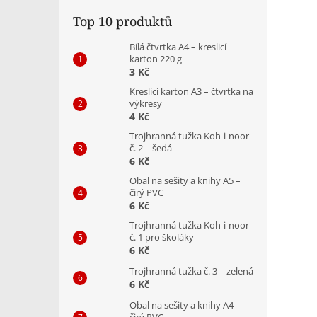
Top 10 produktů
Bílá čtvrtka A4 – kreslicí
karton 220 g
3 Kč
Kreslicí karton A3 – čtvrtka na
výkresy
4 Kč
Trojhranná tužka Koh-i-noor
č. 2 – šedá
6 Kč
Obal na sešity a knihy A5 –
čirý PVC
6 Kč
Trojhranná tužka Koh-i-noor
č. 1 pro školáky
6 Kč
Trojhranná tužka č. 3 – zelená
6 Kč
Obal na sešity a knihy A4 –
čirý PVC