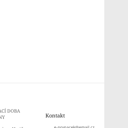
ACÍ DOBA
Kontakt
NY
e-prvnacek
@
email.cz