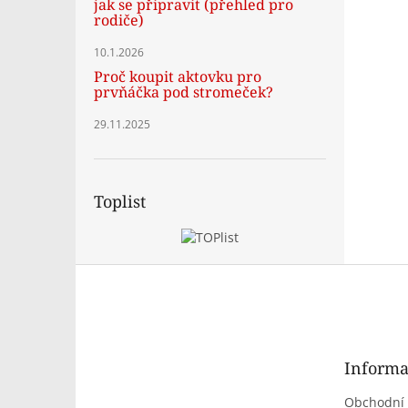
jak se připravit (přehled pro
rodiče)
10.1.2026
Proč koupit aktovku pro
prvňáčka pod stromeček?
29.11.2025
Toplist
Z
á
p
a
t
Informa
í
Obchodní