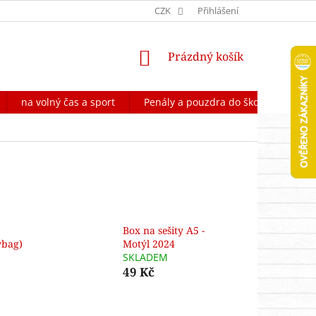
OCHRANA OSOBNÍCH ÚDAJŮ
CZK
FORMULÁŘ NA ODSTOUPENÍ OD 
Přihlášení
NÁKUPNÍ
Prázdný košík
KOŠÍK
na volný čas a sport
Penály a pouzdra do školy
Škol
5
Box na sešity A5 -
ybag)
Motýl 2024
SKLADEM
49 Kč