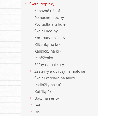
n
Školní doplňky
e
Zábavné učení
l
Pomocné tabulky
Počítadla a tabule
Školní hodiny
Kornouty do školy
Klíčenky na krk
Kapsičky na krk
Peněženky
Sáčky na bačkory
Zástěrky a ubrusy na malování
Školní kapsáře na lavici
Podložky na stůl
Kufříky školní
Boxy na sešity
A4
A5