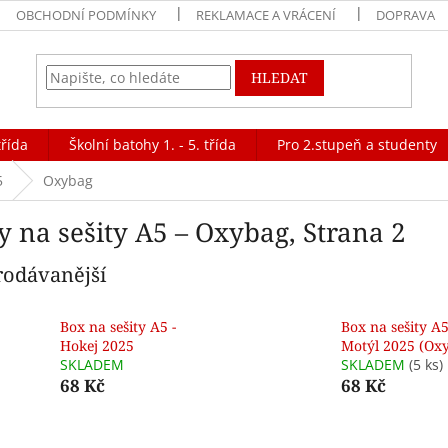
OBCHODNÍ PODMÍNKY
REKLAMACE A VRÁCENÍ
DOPRAVA
HLEDAT
třída
Školní batohy 1. - 5. třída
Pro 2.stupeň a studenty
5
Oxybag
y na sešity A5 – Oxybag
, Strana 2
rodávanější
Box na sešity A5 -
Box na sešity A
Hokej 2025
Motýl 2025 (Ox
SKLADEM
SKLADEM
(5 ks)
68 Kč
68 Kč