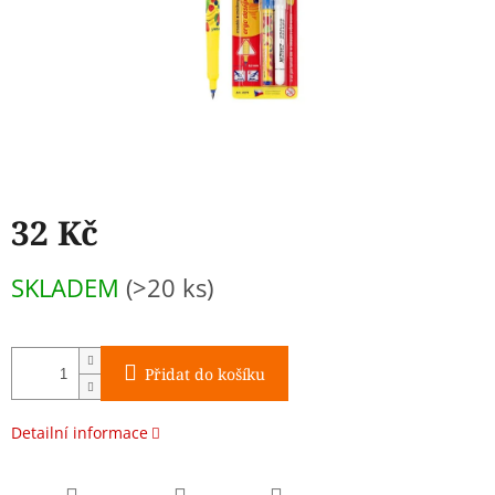
32 Kč
Měrná
SKLADEM
(>20 ks)
cena:
Přidat do košíku
Detailní informace