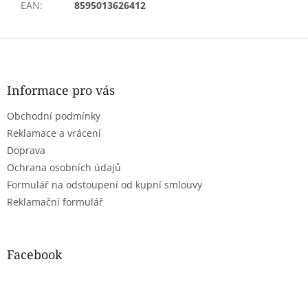
EAN
:
8595013626412
Z
á
p
a
Informace pro vás
t
Obchodní podmínky
í
Reklamace a vrácení
Doprava
Ochrana osobních údajů
Formulář na odstoupení od kupní smlouvy
Reklamační formulář
Facebook