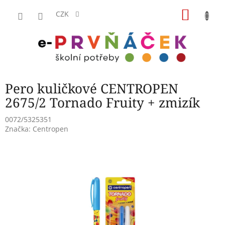
Přejít
NÁKU
na
CZK
obsah
KOŠÍK
Pero kuličkové CENTROPEN
2675/2 Tornado Fruity + zmizík
0072/5325351
Značka:
Centropen