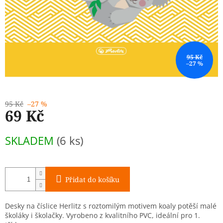
95 Kč
–27 %
95 Kč
–27 %
69 Kč
Měrná
SKLADEM
(6 ks)
cena:
Přidat do košíku
Desky na číslice Herlitz s roztomilým motivem koaly potěší malé
školáky i školačky. Vyrobeno z kvalitního PVC, ideální pro 1.