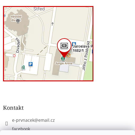
Kontakt
e-prvnacek
@
email.cz
facebook