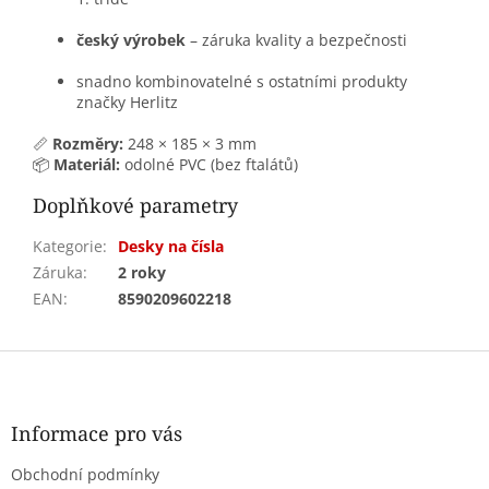
český výrobek
– záruka kvality a bezpečnosti
snadno kombinovatelné s ostatními produkty
značky Herlitz
📏
Rozměry:
248 × 185 × 3 mm
📦
Materiál:
odolné PVC (bez ftalátů)
Doplňkové parametry
Kategorie
:
Desky na čísla
Záruka
:
2 roky
EAN
:
8590209602218
Z
á
p
a
Informace pro vás
t
Obchodní podmínky
í