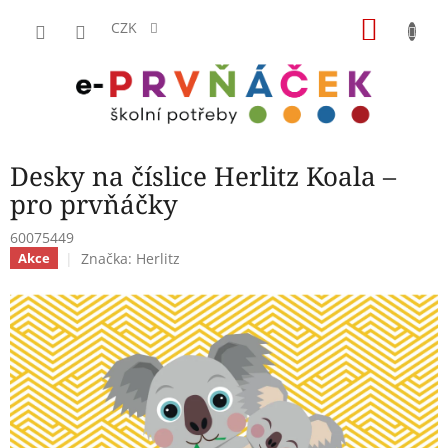
Přejít
NÁKU
na
CZK
obsah
KOŠÍK
Desky na číslice Herlitz Koala –
pro prvňáčky
60075449
Značka:
Herlitz
Akce