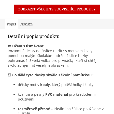
ZOBRAZIT VŠECHNY SOUVISEJÍCÍ PRODUKTY
Popis
Diskuze
Detailní popis produktu
🐨
Učení s úsměvem!
Roztomilé desky na číslice Herlitz s motivem koaly
pomohou malým školákům udržet číslice hezky
pohromadě. Skvělá volba pro prvňáčky, kteří si chtějí
školu zpříjemnit veselým obrázkem.
🧮
Co dělá tyto desky skvělou školní pomůckou?
dětský motiv
koaly
, který potěší holky i kluky
kvalitní a pevný
PVC materiál
pro každodenní
používání
rozměrově přesné
– ideální na číslice používané v
1. třídě