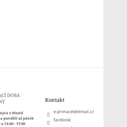
ACÍ DOBA
Kontakt
NY
e-prvnacek
@
email.cz
ejna v Mostě
a pondělí až pátek
facebook
 a 13:00 - 17:00