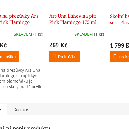
k na přezůvky Ars
Ars Una Láhev na pití
Školní ba
Pink Flamingo
Pink Flamingo 475 ml
set - Pla
SKLADEM
(1 ks)
SKLADEM
(1 ks)
 Kč
269 Kč
1 799 
o košíku
Do košíku
Do ko
 na přezůvky Ars Una
Flamingo s tropickým
em plameňáků je
í do školy, na tělocvik
ý čas.
s
Diskuze
ailní popis produktu