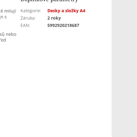
Kategorie
:
Desky a složky A4
é milují
gn s
Záruka
:
2 roky
EAN
:
5992920218687
resů nebo
řed