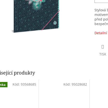
Stylová 
motivem
před poš
bezpečn
Detailní
TISK
sející produkty
Kód:
93568685
Kód:
95028682
nka