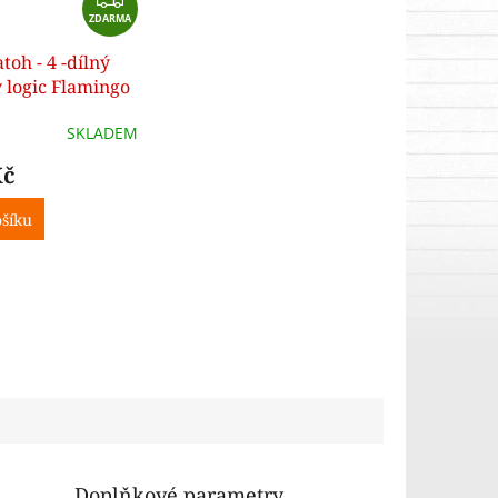
ZDARMA
D
A
toh - 4 -dílný
R
y logic Flamingo
M
A
SKLADEM
Kč
šíku
Doplňkové parametry