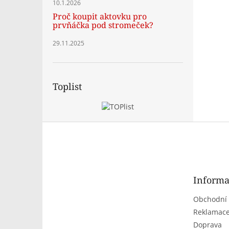
10.1.2026
Proč koupit aktovku pro
prvňáčka pod stromeček?
29.11.2025
Toplist
Z
á
p
a
t
Informa
í
Obchodní
Reklamace
Doprava