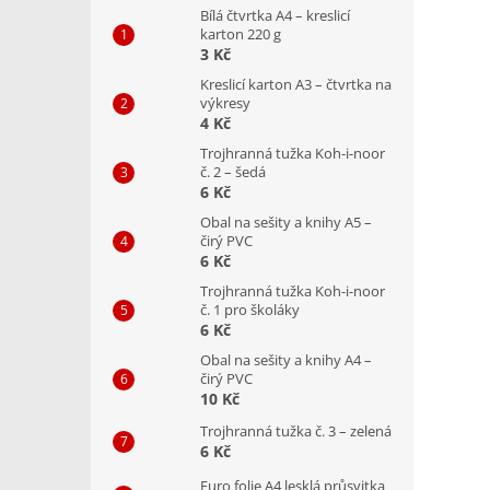
Bílá čtvrtka A4 – kreslicí
karton 220 g
3 Kč
Kreslicí karton A3 – čtvrtka na
výkresy
4 Kč
Trojhranná tužka Koh-i-noor
č. 2 – šedá
6 Kč
Obal na sešity a knihy A5 –
čirý PVC
6 Kč
Trojhranná tužka Koh-i-noor
č. 1 pro školáky
6 Kč
Obal na sešity a knihy A4 –
čirý PVC
10 Kč
Trojhranná tužka č. 3 – zelená
6 Kč
Euro folie A4 lesklá průsvitka