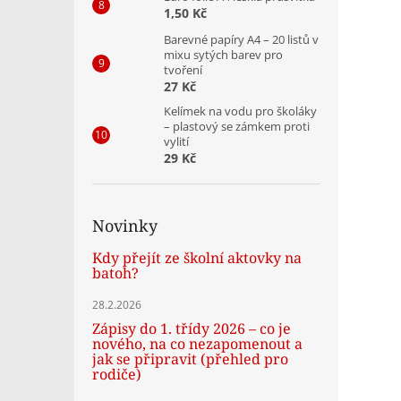
1,50 Kč
Barevné papíry A4 – 20 listů v
mixu sytých barev pro
tvoření
27 Kč
Kelímek na vodu pro školáky
– plastový se zámkem proti
vylití
29 Kč
Novinky
Kdy přejít ze školní aktovky na
batoh?
28.2.2026
Zápisy do 1. třídy 2026 – co je
nového, na co nezapomenout a
jak se připravit (přehled pro
rodiče)