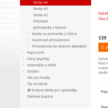
Desky A4
Desky A3
Sáče
Desky A2
Una 
Pořadače
Jednodesky s klipem
Desky na písmenka a číslice
139
Svačinové příslušenství
Příslušenství ke školním aktovkám
D
Papírnictví
Párty doplňky
Sáček
Pink 
Kalendáře a diáře
motiv
Ostatní
ideáln
i voln
Vše pro leváky
Tip na dárek
🎁 Drobné dárky pro spolužáky
Popi
Dárkové kupóny
Det