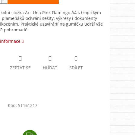
školní složka Ars Una Pink Flamingo A4 s tropickým
 plameňáků ochrání sešity, výkresy i dokumenty
kozením. Praktické uzavírání na gumičku udrží vše
ě pohromadě.
 informace
ZEPTAT SE
HLÍDAT
SDÍLET
Kód:
ST161217
Z