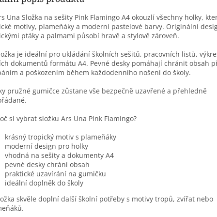
rs Una Složka na sešity Pink Flamingo A4 okouzlí všechny holky, kter
ické motivy, plameňáky a moderní pastelové barvy. Originální desi
ickými ptáky a palmami působí hravě a stylově zároveň.
ložka je ideální pro ukládání školních sešitů, pracovních listů, výk
ích dokumentů formátu A4. Pevné desky pomáhají chránit obsah p
áním a poškozením během každodenního nošení do školy.
íky pružné gumičce zůstane vše bezpečně uzavřené a přehledně
ořádané.
oč si vybrat složku Ars Una Pink Flamingo?
krásný tropický motiv s plameňáky
moderní design pro holky
vhodná na sešity a dokumenty A4
pevné desky chrání obsah
praktické uzavírání na gumičku
ideální doplněk do školy
ložka skvěle doplní další školní potřeby s motivy tropů, zvířat nebo
meňáků.