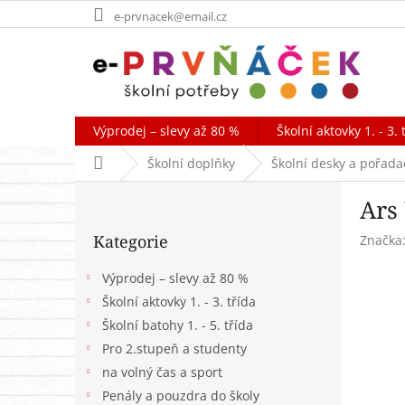
Přejít
e-prvnacek@email.cz
na
obsah
Výprodej – slevy až 80 %
Školní aktovky 1. - 3. 
Domů
Školní doplňky
Školní desky a pořada
P
Ars
o
Přeskočit
s
Kategorie
Značka
kategorie
t
r
Výprodej – slevy až 80 %
a
Školní aktovky 1. - 3. třída
n
Školní batohy 1. - 5. třída
n
í
Pro 2.stupeň a studenty
p
na volný čas a sport
a
Penály a pouzdra do školy