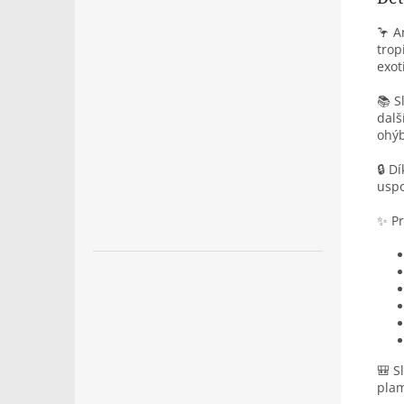
🦩 A
trop
exot
📚 S
dalš
ohýb
🔒 D
usp
✨ Pr
🎒 S
pla