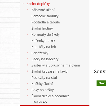
n
Školní doplňky
e
Zábavné učení
l
Pomocné tabulky
Počítadla a tabule
Školní hodiny
Kornouty do školy
Klíčenky na krk
Kapsičky na krk
Peněženky
Sáčky na bačkory
Zástěrky a ubrusy na malování
Souvi
Školní kapsáře na lavici
Podložky na stůl
Novi
Kufříky školní
Boxy na sešity
Školní desky a pořadače
Desky A5