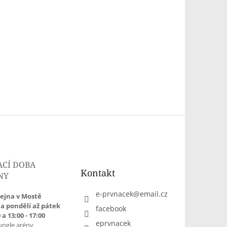
ACÍ DOBA
Kontakt
NY
e-prvnacek
@
email.cz
ejna v Mostě
a pondělí až pátek
facebook
 a 13:00 - 17:00
eprvnacek
ungle arény