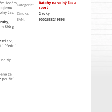
Batohy na volný čas a
ckém šedém
Kategorie
:
sport
y objemu
olný čas.
Záruka
:
2 roky
EAN
:
9002638219596
pruhy
,
lem
590 g
sti 15"
,
tí. Přední
 na zip.
bena ze
z použití