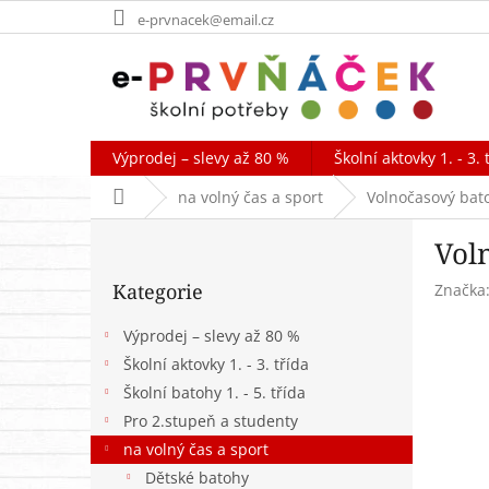
Přejít
e-prvnacek@email.cz
na
obsah
Výprodej – slevy až 80 %
Školní aktovky 1. - 3. 
Domů
na volný čas a sport
Volnočasový bato
P
Vol
o
Přeskočit
s
Kategorie
Značka
kategorie
t
r
Výprodej – slevy až 80 %
a
Školní aktovky 1. - 3. třída
n
Školní batohy 1. - 5. třída
n
í
Pro 2.stupeň a studenty
p
na volný čas a sport
a
Dětské batohy