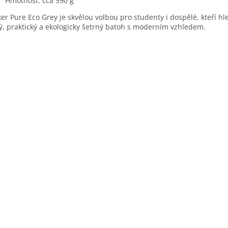
Hmotnost: cca 590 g
er Pure Eco Grey je skvělou volbou pro studenty i dospělé, kteří hl
ý, praktický a ekologicky šetrný batoh s moderním vzhledem.