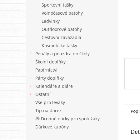
n
Sportovní tašky
e
Volnočasové batohy
l
Ledvinky
Outdoorové batohy
Cestovní zavazadla
Kosmetické tašky
Penály a pouzdra do školy
Školní doplňky
Papírnictví
Párty doplňky
Kalendáře a diáře
Ostatní
Vše pro leváky
Tip na dárek
Popi
🎁 Drobné dárky pro spolužáky
Dárkové kupóny
Det