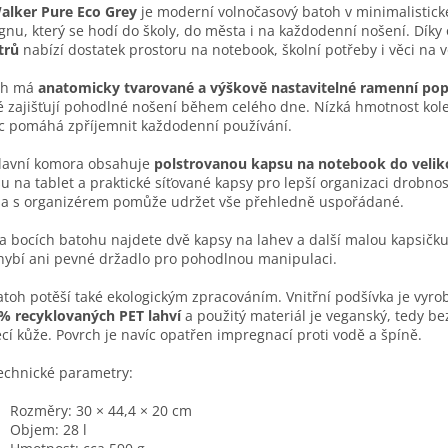
alker Pure Eco Grey
je moderní volnočasový batoh v minimalisti
gnu, který se hodí do školy, do města i na každodenní nošení. Dík
itrů
nabízí dostatek prostoru na notebook, školní potřeby i věci na v
oh má
anatomicky tvarované a výškově nastavitelné ramenní po
é zajišťují pohodlné nošení během celého dne. Nízká hmotnost ko
c pomáhá zpříjemnit každodenní používání.
lavní komora obsahuje
polstrovanou kapsu na notebook do veliko
u na tablet a praktické síťované kapsy pro lepší organizaci drobnos
a s organizérem pomůže udržet vše přehledně uspořádané.
a bocích batohu najdete dvě kapsy na lahev a další malou kapsičku
ybí ani pevné držadlo pro pohodlnou manipulaci.
atoh potěší také ekologickým zpracováním. Vnitřní podšívka je vyro
% recyklovaných PET lahví
a použitý materiál je veganský, tedy be
ecí kůže. Povrch je navíc opatřen impregnací proti vodě a špíně.
echnické parametry:
Rozměry: 30 × 44,4 × 20 cm
Objem: 28 l