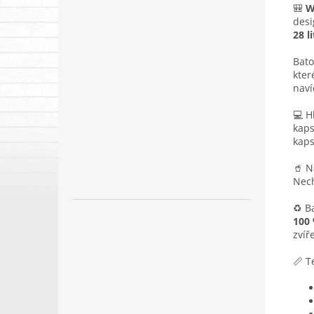
🎒
W
desi
28 l
Bat
kter
naví
💻 H
kaps
kaps
🥤 N
Nech
♻️ B
100 
zvíř
📏 T