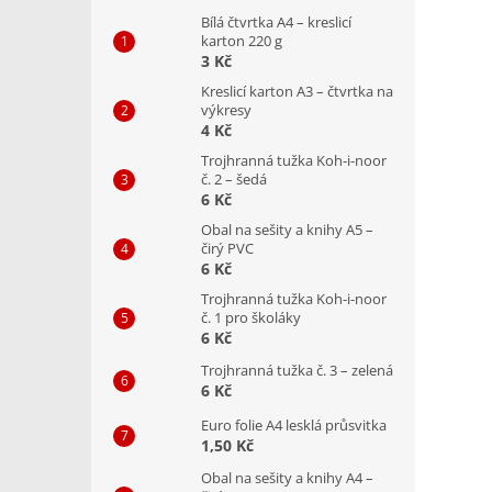
Bílá čtvrtka A4 – kreslicí
karton 220 g
3 Kč
Kreslicí karton A3 – čtvrtka na
výkresy
4 Kč
Trojhranná tužka Koh-i-noor
č. 2 – šedá
6 Kč
Obal na sešity a knihy A5 –
čirý PVC
6 Kč
Trojhranná tužka Koh-i-noor
č. 1 pro školáky
6 Kč
Trojhranná tužka č. 3 – zelená
6 Kč
Euro folie A4 lesklá průsvitka
1,50 Kč
Obal na sešity a knihy A4 –