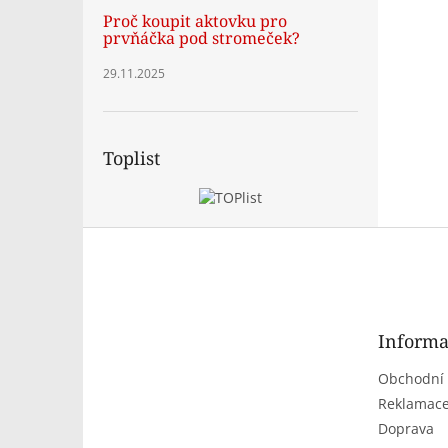
Proč koupit aktovku pro
prvňáčka pod stromeček?
29.11.2025
Toplist
Z
á
p
a
t
Informa
í
Obchodní
Reklamace
Doprava