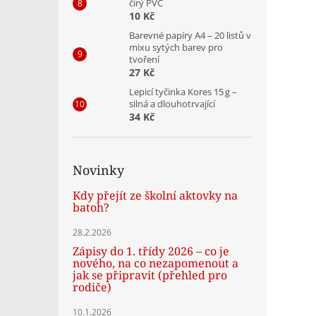
čirý PVC
10 Kč
Barevné papíry A4 – 20 listů v
mixu sytých barev pro
tvoření
27 Kč
Lepicí tyčinka Kores 15 g –
silná a dlouhotrvající
34 Kč
Novinky
Kdy přejít ze školní aktovky na
batoh?
28.2.2026
Zápisy do 1. třídy 2026 – co je
nového, na co nezapomenout a
jak se připravit (přehled pro
rodiče)
10.1.2026