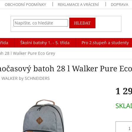
OBCHODNÍ PODMÍNKY
REKLAMACE A VRÁCENÍ
DOPRAVA
HLEDAT
třída
Školní batohy 1. - 5. třída
Pro 2.stupeň a studenty
h 28 l Walker Pure Eco Grey
nočasový batoh 28 l Walker Pure Ec
:
WALKER by SCHNEIDERS
1 2
Měrná
SKLA
cena: