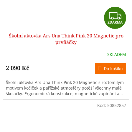
Z
ZDARMA
D
Školní aktovka Ars Una Think Pink 20 Magnetic pro
A
prvňáčky
R
SKLADEM
M
2 090 Kč
Do košíku
A
Školní aktovka Ars Una Think Pink 20 Magnetic s roztomilým
motivem kočiček a pařížské atmosféry potěší všechny malé
školačky. Ergonomická konstrukce, magnetické zapínání a...
Kód:
50852857