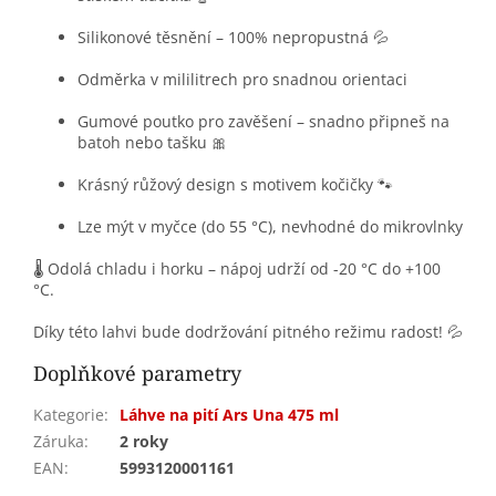
Silikonové těsnění – 100% nepropustná 💦
Odměrka v mililitrech pro snadnou orientaci
Gumové poutko pro zavěšení – snadno připneš na
batoh nebo tašku 🎀
Krásný růžový design s motivem kočičky 🐾
Lze mýt v myčce (do 55 °C), nevhodné do mikrovlnky
🌡️ Odolá chladu i horku – nápoj udrží od -20 °C do +100
°C.
Díky této lahvi bude dodržování pitného režimu radost! 💦
Doplňkové parametry
Kategorie
:
Láhve na pití Ars Una 475 ml
Záruka
:
2 roky
EAN
:
5993120001161