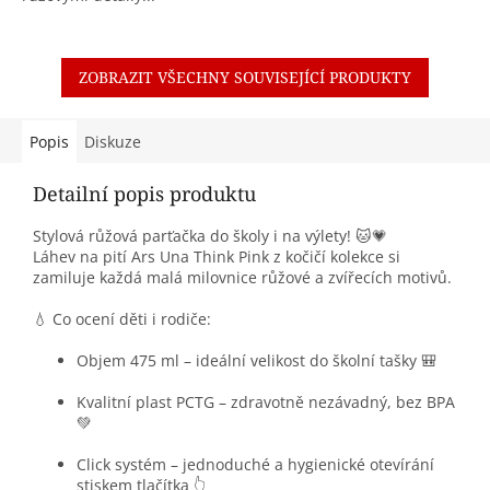
ZOBRAZIT VŠECHNY SOUVISEJÍCÍ PRODUKTY
Popis
Diskuze
Detailní popis produktu
Stylová růžová parťačka do školy i na výlety! 🐱💗
Láhev na pití Ars Una Think Pink z kočičí kolekce si
zamiluje každá malá milovnice růžové a zvířecích motivů.
💧 Co ocení děti i rodiče:
Objem 475 ml – ideální velikost do školní tašky 🎒
Kvalitní plast PCTG – zdravotně nezávadný, bez BPA
💚
Click systém – jednoduché a hygienické otevírání
stiskem tlačítka 👆