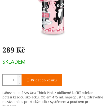
289 Kč
Měrná
SKLADEM
cena:
Přidat do košíku
Láhev na pití Ars Una Think Pink z oblíbené kočičí kolekce
potěší každou školačku. Objem 475 ml, nepropustná, zdravotně
nezávadná, s praktickým click systémem a poutkem pro