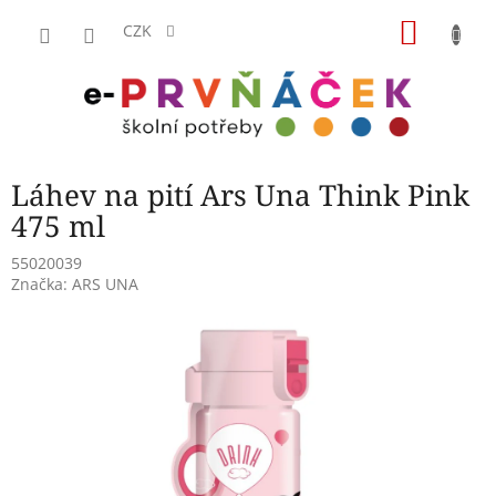
Přejít
NÁKU
na
CZK
obsah
KOŠÍK
Láhev na pití Ars Una Think Pink
475 ml
55020039
Značka:
ARS UNA