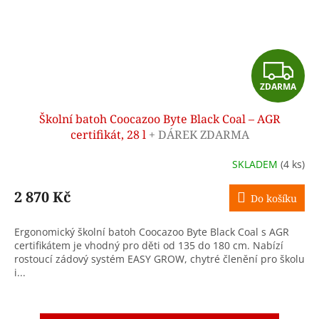
Z
ZDARMA
D
Školní batoh Coocazoo Byte Black Coal – AGR
A
certifikát, 28 l
+ DÁREK ZDARMA
R
SKLADEM
(4 ks)
M
2 870 Kč
Do košíku
A
Ergonomický školní batoh Coocazoo Byte Black Coal s AGR
certifikátem je vhodný pro děti od 135 do 180 cm. Nabízí
rostoucí zádový systém EASY GROW, chytré členění pro školu
i...