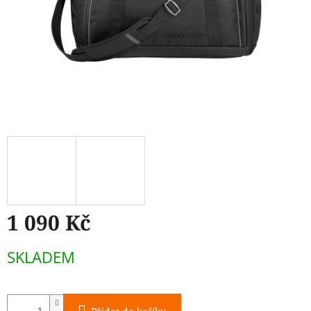
1 090 Kč
Měrná
SKLADEM
cena: