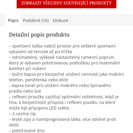
ZOBRAZIT VŠECHNY SOUVISEJÍCÍ PRODUKTY
Popis
Podobné (16)
Diskuze
Detailní popis produktu
– sportovní taška nabízí prostor pro veškeré sportovní
vybavení od tenisek až po trička
– odnímatelný, výškově nastavitelný ramenní popruh,
který je vybaven polstrovanou podložkou pro maximální
komfort při nošení
– boční kapsa pro bezpečné uložení cenností jako mobilní
telefon, peněženka nebo klíče
– kapsa tunel pro uložení mokrého nebo špinavého
prádla nebo bot
– reflexní proužky zajišťují optimální viditelnost, když je
tma, k bezpečnosti přispívá i reflexní poutko, na které
může být připojeno LED světlo
– 2-cestný zip
– kryté zipy a naimpregnovaná látka, více odolné proti
dešti
– polstrované dno