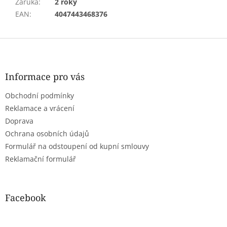
Záruka
:
2 roky
EAN
:
4047443468376
Z
á
p
a
Informace pro vás
t
Obchodní podmínky
í
Reklamace a vrácení
Doprava
Ochrana osobních údajů
Formulář na odstoupení od kupní smlouvy
Reklamační formulář
Facebook