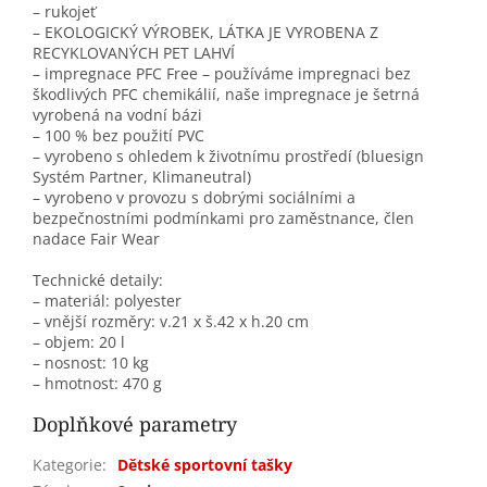
– rukojeť
– EKOLOGICKÝ VÝROBEK, LÁTKA JE VYROBENA Z
RECYKLOVANÝCH PET LAHVÍ
– impregnace PFC Free – používáme impregnaci bez
škodlivých PFC chemikálií, naše impregnace je šetrná
vyrobená na vodní bázi
– 100 % bez použití PVC
– vyrobeno s ohledem k životnímu prostředí (bluesign
Systém Partner, Klimaneutral)
– vyrobeno v provozu s dobrými sociálními a
bezpečnostními podmínkami pro zaměstnance, člen
nadace Fair Wear
Technické detaily:
– materiál: polyester
– vnější rozměry: v.21 x š.42 x h.20 cm
– objem: 20 l
– nosnost: 10 kg
– hmotnost: 470 g
Doplňkové parametry
Kategorie
:
Dětské sportovní tašky