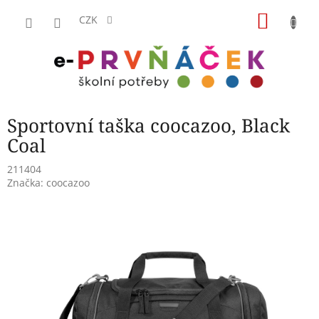
Přejít
NÁKU
na
CZK
obsah
KOŠÍK
Sportovní taška coocazoo, Black
Coal
211404
Značka:
coocazoo