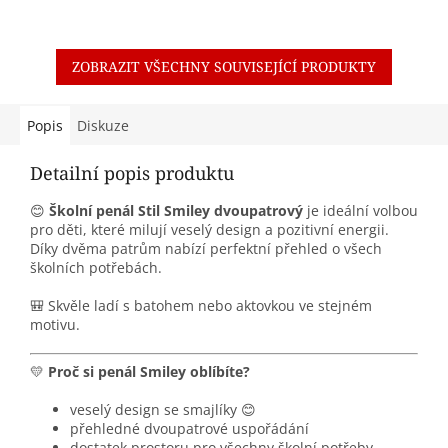
ZOBRAZIT VŠECHNY SOUVISEJÍCÍ PRODUKTY
Popis
Diskuze
Detailní popis produktu
😊
Školní penál Stil Smiley dvoupatrový
je ideální volbou
pro děti, které milují veselý design a pozitivní energii.
Díky dvěma patrům nabízí perfektní přehled o všech
školních potřebách.
🎒 Skvěle ladí s batohem nebo aktovkou ve stejném
motivu.
💛
Proč si penál Smiley oblíbíte?
veselý design se smajlíky 😊
přehledné dvoupatrové uspořádání
dostatek prostoru pro všechny školní potřeby