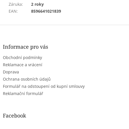
Záruka
:
2 roky
EAN
:
8596641021839
Z
á
p
a
Informace pro vás
t
Obchodní podmínky
í
Reklamace a vrácení
Doprava
Ochrana osobních údajů
Formulář na odstoupení od kupní smlouvy
Reklamační formulář
Facebook