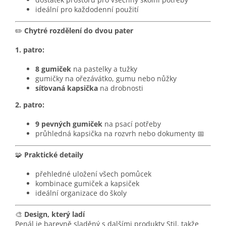
ideální pro každodenní použití
✏️
Chytré rozdělení do dvou pater
1. patro:
8 gumiček
na pastelky a tužky
gumičky na ořezávátko, gumu nebo nůžky
síťovaná kapsička
na drobnosti
2. patro:
9 pevných gumiček
na psací potřeby
průhledná kapsička na rozvrh nebo dokumenty 📅
🧩
Praktické detaily
přehledné uložení všech pomůcek
kombinace gumiček a kapsiček
ideální organizace do školy
🎨
Design, který ladí
Penál je barevně sladěný s dalšími produkty Stil, takže