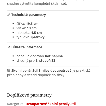
snadno vytvoříte kompletní školní set.
📏
Technické parametry
šířka:
19,5 cm
výška:
13 cm
hloubka:
4,5 cm
typ:
dvoupatrový
📌
Důležité informace
penál je dodáván
bez náplně
vhodný pro
1. stupeň ZŠ
🎒
Školní penál Stil Smiley dvoupatrový
je praktický,
přehledný a veselý doplněk do školy.
Doplňkové parametry
Kategorie
:
Dvoupatrové školní penály Stil