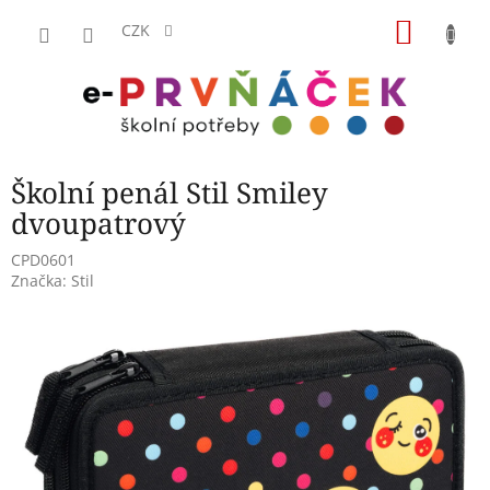
Přejít
NÁKU
na
CZK
obsah
KOŠÍK
Školní penál Stil Smiley
dvoupatrový
CPD0601
Značka:
Stil