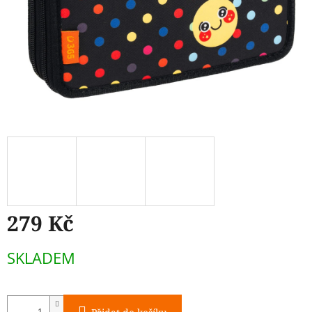
279 Kč
Měrná
SKLADEM
cena: