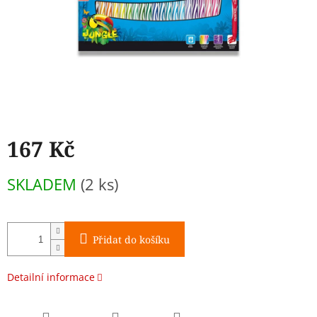
167 Kč
Měrná
SKLADEM
(2 ks)
cena:
Přidat do košíku
Detailní informace