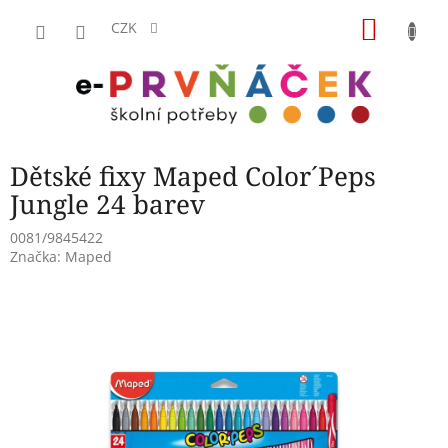
Přejít
NÁKU
na
CZK
obsah
KOŠÍK
Dětské fixy Maped Color´Peps
Jungle 24 barev
0081/9845422
Značka:
Maped