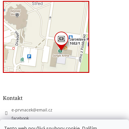
Kontakt
e-prvnacek
@
email.cz
facebook
eprvnacek
Tento web používá soubory cookie. Dalším