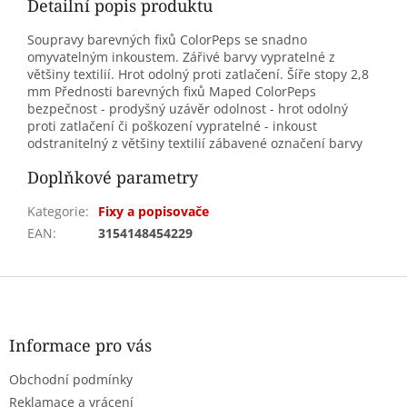
Detailní popis produktu
Soupravy barevných fixů ColorPeps se snadno
omyvatelným inkoustem. Zářivé barvy vypratelné z
většiny textilií. Hrot odolný proti zatlačení. Šíře stopy 2,8
mm Přednosti barevných fixů Maped ColorPeps
bezpečnost - prodyšný uzávěr odolnost - hrot odolný
proti zatlačení či poškození vypratelné - inkoust
odstranitelný z většiny textilií zábavené označení barvy
Doplňkové parametry
Kategorie
:
Fixy a popisovače
EAN
:
3154148454229
Z
á
p
a
Informace pro vás
t
Obchodní podmínky
í
Reklamace a vrácení