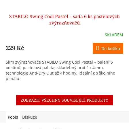
STABILO Swing Cool Pastel – sada 6 ks pastelových
zvýrazňovačů
SKLADEM
229 Kč
Do košíku
Slim zvýrazňovače STABILO Swing Cool Pastel – balení 6
odstínů, pastelová paleta, skladebný hrot 1 + 4 mm,
technologie Anti‑Dry Out až 4 hodiny, ideální do školního
penálu.
ZOBRAZIT VŠECHNY SOUVISEJÍCÍ PRODUKTY
Popis
Diskuze