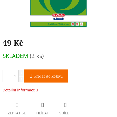
49 Kč
Měrná
SKLADEM
(2 ks)
cena:
Přidat do košíku
Detailní informace
ZEPTAT SE
HLÍDAT
SDÍLET