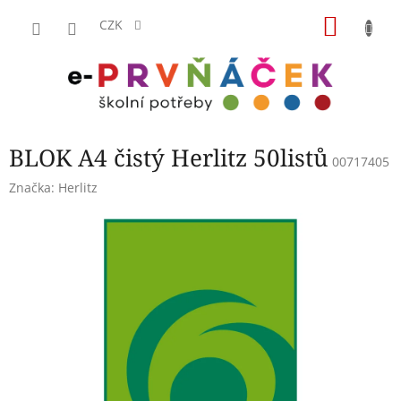
Přejít
NÁKU
na
CZK
obsah
KOŠÍK
BLOK A4 čistý Herlitz 50listů
00717405
Značka:
Herlitz