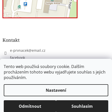
Kontakt
e-prvnacek
@
email.cz
facebook
eprvnacek
Tento web používá soubory cookie. Dalším
procházením tohoto webu vyjadřujete souhlas s jejich
používáním.
Vytvořil Shoptet
Nastavení
Copyright 2026
www.e-prvnacek.cz
. Všechna práva
Odmítnout
Souhlasím
vyhrazena.