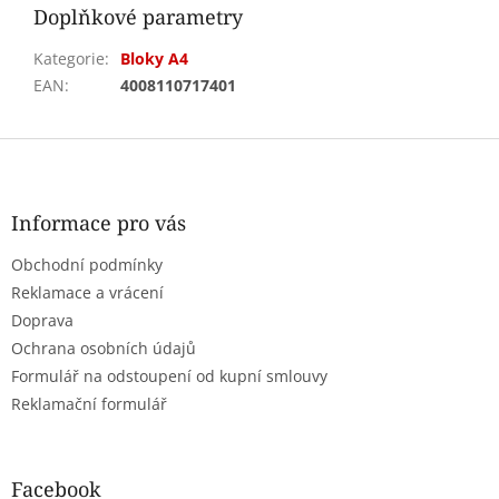
Doplňkové parametry
Kategorie
:
Bloky A4
EAN
:
4008110717401
Z
á
p
a
Informace pro vás
t
Obchodní podmínky
í
Reklamace a vrácení
Doprava
Ochrana osobních údajů
Formulář na odstoupení od kupní smlouvy
Reklamační formulář
Facebook