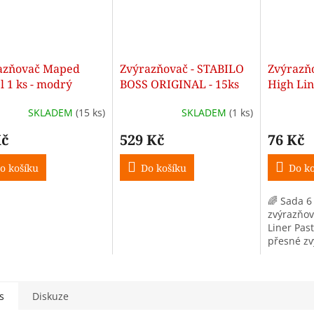
azňovač Maped
Zvýrazňovač - STABILO
Zvýrazň
l 1 ks - modrý
BOSS ORIGINAL - 15ks
High Lin
barev, 
SKLADEM
(15 ks)
SKLADEM
(1 ks)
zvýrazň
Kč
529 Kč
76 Kč
o košíku
Do košíku
Do ko
🌈 Sada 6
zvýrazňov
Liner Pas
přesné zv
Ergonomick
seříznutý
výdrž.
s
Diskuze