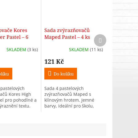
ovače Kores
Sada zvýrazňovačů
er Pastel – 6
Maped Pastel – 4 ks
Další
produkt
ergonomické
jemných barev
SKLADEM
(3 ks)
SKLADEM
(11 ks)
ovače
121 Kč
šíku
Do košíku
 pastelových
Sada 4 pastelových
ačů Kores High
zvýrazňovačů Maped s
tel pro pohodlné a
klínovým hrotem. Jemné
ýraznění textu.
barvy, ideální pro školu,
ý tvar a kvalitní
kancelář i bullet journal.
 hrot pro dlouhou