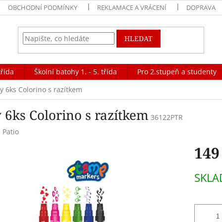
OBCHODNÍ PODMÍNKY
REKLAMACE A VRÁCENÍ
DOPRAVA
HLEDAT
třída
Školní batohy 1. - 5. třída
Pro 2.stupeň a studenty
xy 6ks Colorino s razítkem
 6ks Colorino s razítkem
36122PTR
:
Patio
149
Měrná
SKL
cena: