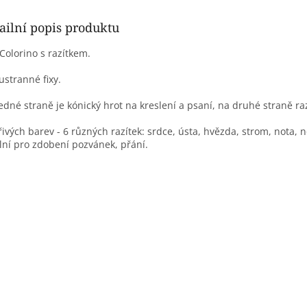
ailní popis produktu
 Colorino s razítkem.
stranné fixy.
edné straně je kónický hrot na kreslení a psaní, na druhé straně raz
řivých barev - 6 různých razítek: srdce, ústa, hvězda, strom, nota, 
lní pro zdobení pozvánek, přání.