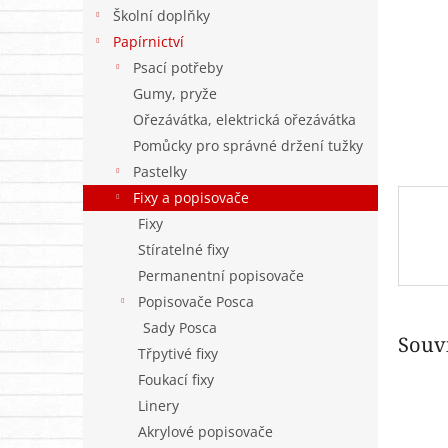
n
Školní doplňky
e
Papírnictví
l
Psací potřeby
Gumy, pryže
Ořezávátka, elektrická ořezávátka
Pomůcky pro správné držení tužky
Pastelky
Fixy a popisovače
Fixy
Stíratelné fixy
Permanentní popisovače
Popisovače Posca
Sady Posca
Souvi
Třpytivé fixy
Foukací fixy
Linery
Akrylové popisovače