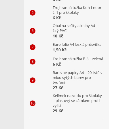
Trojhranná tužka Koh-i-noor
č. 1 pro školáky
6 Kč
Obal na sešity a knihy A4 –
čirý PVC
10 Kč
Euro folie A4 lesklá průsvitka
1,50 Kč
Trojhranná tužka č. 3 – zelená
6 Kč
Barevné papíry A4 – 20 listů v
mixu sytých barev pro
tvoření
27 Kč
Kelímek na vodu pro školáky
– plastový se zámkem proti
vylití
29 Kč