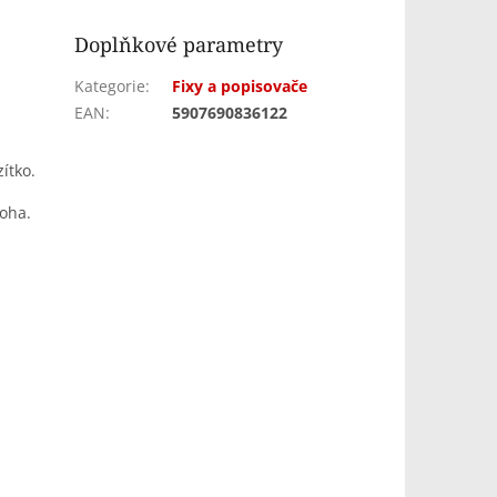
Doplňkové parametry
Kategorie
:
Fixy a popisovače
EAN
:
5907690836122
ítko.
noha.