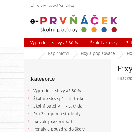
Přejít
e-prvnacek@email.cz
na
obsah
Výprodej – slevy až 80 %
Školní aktovky 1. - 3. 
Domů
Papírnictví
Fixy a popisovače
Fi
P
Fixy
o
Přeskočit
s
Kategorie
Značka
kategorie
t
r
Výprodej – slevy až 80 %
a
Školní aktovky 1. - 3. třída
n
Školní batohy 1. - 5. třída
n
í
Pro 2.stupeň a studenty
p
na volný čas a sport
a
Penály a pouzdra do školy