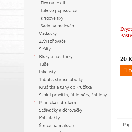
Fixy na textil
Lakové popisovače
Křídové fixy
Sady na malování
Zvýr
Voskovky
Paste
Zvýrazňovače
Sešity
Bloky a náčrtníky
20 
Tuše
D
Inkousty
Tabule, stírací tabulky
Kružítka a tuhy do kružítka
Školní pravítka, úhloměry, šablony
Psaníčka s drukem
Sešívačky a děrovačky
Kalkulačky
Popi
Štětce na malování