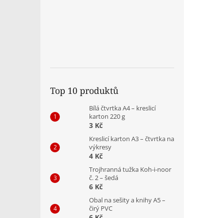
Top 10 produktů
Bílá čtvrtka A4 – kreslicí
karton 220 g
3 Kč
Kreslicí karton A3 – čtvrtka na
výkresy
4 Kč
Trojhranná tužka Koh-i-noor
č. 2 – šedá
6 Kč
Obal na sešity a knihy A5 –
čirý PVC
6 Kč