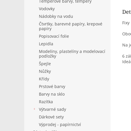
Temperové barvy, tempery
Vodovky
Det
Nádobky na vodu
Fixy
Čtvrtky, barevné papíry, krepové
papíry
Obou
Popisovací folie
Lepidla
Na j
Modelíny, plastelíny a modelovací
6 zá
podložky
Ideá
Špejle
Nůžky
Křídy
Prstové barvy
Barvy na sklo
Razítka
Výtvarné sady
Dárkové sety
Výprodej - papírnictví