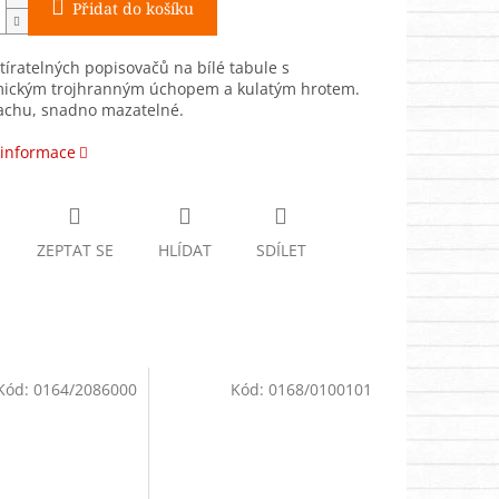
Přidat do košíku
tíratelných popisovačů na bílé tabule s
ickým trojhranným úchopem a kulatým hrotem.
achu, snadno mazatelné.
 informace
ZEPTAT SE
HLÍDAT
SDÍLET
Kód:
0164/2086000
Kód:
0168/0100101