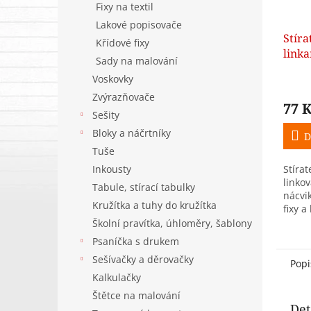
Fixy na textil
Lakové popisovače
Stíra
Křídové fixy
linka
Sady na malování
Voskovky
Zvýrazňovače
77 
Sešity
Bloky a náčrtníky
D
Tuše
Inkousty
Stírat
linko
Tabule, stírací tabulky
nácvi
Kružítka a tuhy do kružítka
fixy a
Vhodn
Školní pravítka, úhloměry, šablony
procvi
Psaníčka s drukem
Sešívačky a děrovačky
Popi
Kalkulačky
Štětce na malování
Det