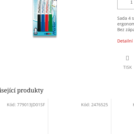
Sada 4 s
ergonom
Bez záp
Detailní
TISK
sející produkty
Kód:
779013JD01SF
Kód:
2476525