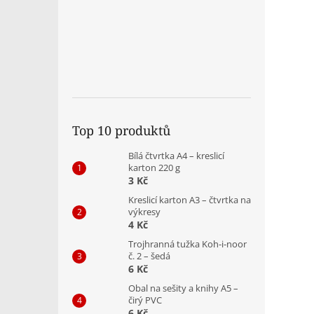
Top 10 produktů
Bílá čtvrtka A4 – kreslicí
karton 220 g
3 Kč
Kreslicí karton A3 – čtvrtka na
výkresy
4 Kč
Trojhranná tužka Koh-i-noor
č. 2 – šedá
6 Kč
Obal na sešity a knihy A5 –
čirý PVC
6 Kč