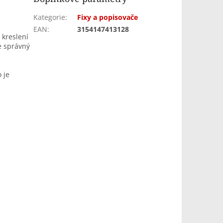
Kategorie
:
Fixy a popisovače
EAN
:
3154147413128
 kreslení
e správný
o je