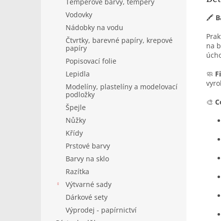
Temperové barvy, tempery
Vodovky
🖍️
B
Nádobky na vodu
Prak
Čtvrtky, barevné papíry, krepové
na b
papíry
úcho
Popisovací folie
Lepidla
🧼
F
vyro
Modelíny, plastelíny a modelovací
podložky
🎨
C
Špejle
Nůžky
Křídy
Prstové barvy
Barvy na sklo
Razítka
Výtvarné sady
Dárkové sety
Výprodej - papírnictví