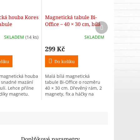
cká houba Kores
Magnetická tabule Bi-
tabule
Office – 40 × 30 cm, bílá
Další
produkt
v dřevěném rámu
SKLADEM
(14 ks)
SKLADEM
299 Kč
šíku
Do košíku
 magnetická houba
Malá bílá magnetická
o snadné mazání
tabule Bi-Office o rozměru
ulí. Lehce přilne
40 × 30 cm. Dřevěný rám, 2
 díky magnetu.
magnety, fix a háčky na
 školy i
zavěšení. Vhodná do
.
dětského pokoje i na
poznámky.
Doplňkové parametry