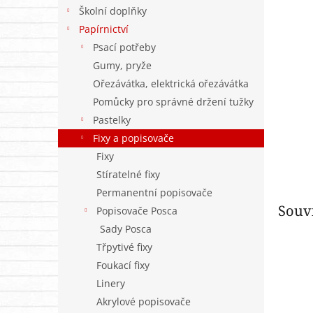
n
Školní doplňky
e
Papírnictví
l
Psací potřeby
Gumy, pryže
Ořezávátka, elektrická ořezávátka
Pomůcky pro správné držení tužky
Pastelky
Fixy a popisovače
Fixy
Stíratelné fixy
Permanentní popisovače
Souvi
Popisovače Posca
Sady Posca
Třpytivé fixy
Foukací fixy
Linery
Akrylové popisovače