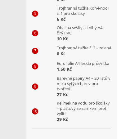
Trojhranná tužka Koh-i-noor
č. 1 pro školáky
6 Kč
Obal na sešity a knihy A4 –
čirý PVC
10 Kč
Trojhranná tužka č. 3 – zelená
6 Kč
Euro folie A4 lesklá průsvitka
1,50 Kč
Barevné papíry A4 – 20 listů v
mixu sytých barev pro
tvoření
27 Kč
Kelímek na vodu pro školáky
– plastový se zámkem proti
vylití
29 Kč