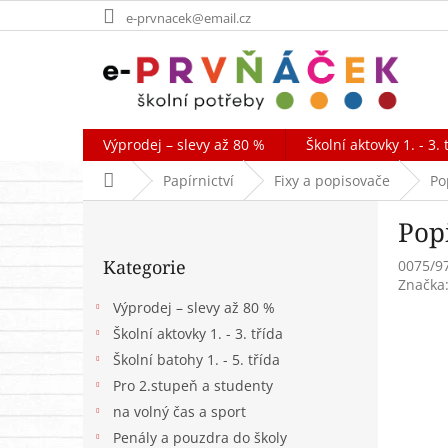
Přejít
e-prvnacek@email.cz
na
obsah
Výprodej – slevy až 80 %
Školní aktovky 1. - 3. 
Domů
Papírnictví
Fixy a popisovače
Po
P
Pop
o
Přeskočit
s
Kategorie
0075/9
kategorie
t
Značka
r
Výprodej – slevy až 80 %
a
Školní aktovky 1. - 3. třída
n
Školní batohy 1. - 5. třída
n
í
Pro 2.stupeň a studenty
p
na volný čas a sport
a
Penály a pouzdra do školy