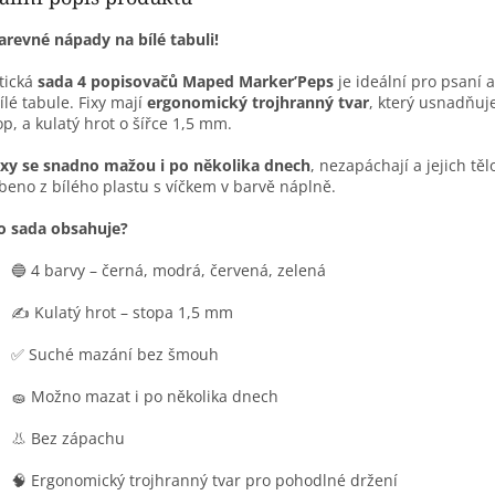
arevné nápady na bílé tabuli!
tická
sada 4 popisovačů Maped Marker’Peps
je ideální pro psaní a
ílé tabule. Fixy mají
ergonomický trojhranný tvar
, který usnadňuj
p, a kulatý hrot o šířce 1,5 mm.
ixy se snadno mažou i po několika dnech
, nezapáchají a jejich těl
beno z bílého plastu s víčkem v barvě náplně.
o sada obsahuje?
🔵 4 barvy – černá, modrá, červená, zelená
✍️ Kulatý hrot – stopa 1,5 mm
✅ Suché mazání bez šmouh
🧽 Možno mazat i po několika dnech
👃 Bez zápachu
🧠 Ergonomický trojhranný tvar pro pohodlné držení