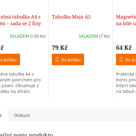
telná tabulka A4 s
Tabulka Maja A5
Magneti
mi – sada se 2 fixy
na bílé 
SKLADEM
(>20 ks)
SKLADEM
(7 ks)
Kč
79 Kč
64 Kč
o košíku
Do košíku
Do ko
elná tabulka A4 s
Praktická
vaným povrchem pro
Kores pr
k psaní. Obsahuje 2
bílých tab
 látku na stírání.
na tabuli
á pro domácí
Vhodná do
čování i do školy.
kanceláře
s
Diskuze
ailní popis produktu