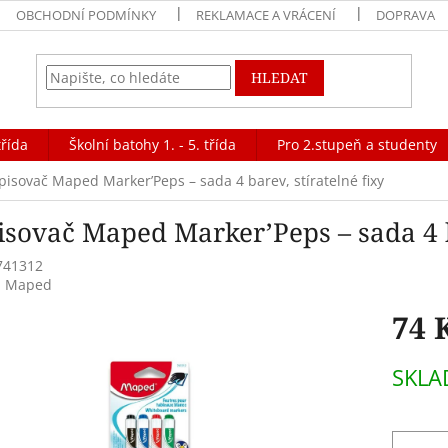
OBCHODNÍ PODMÍNKY
REKLAMACE A VRÁCENÍ
DOPRAVA
HLEDAT
třída
Školní batohy 1. - 5. třída
Pro 2.stupeň a studenty
pisovač Maped Marker’Peps – sada 4 barev, stíratelné fixy
isovač Maped Marker’Peps – sada 4 ba
741312
:
Maped
74 
Měrná
SKL
cena: