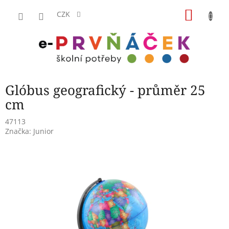
Přejít
NÁKU
na
CZK
obsah
KOŠÍK
Glóbus geografický - průměr 25
cm
47113
Značka:
Junior