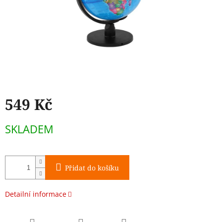
549 Kč
Měrná
SKLADEM
cena:
Přidat do košíku
Detailní informace