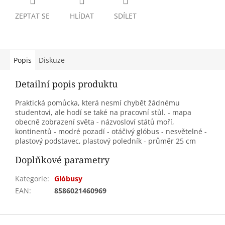
ZEPTAT SE
HLÍDAT
SDÍLET
Popis
Diskuze
Detailní popis produktu
Praktická pomůcka, která nesmí chybět žádnému
studentovi, ale hodí se také na pracovní stůl. - mapa
obecně zobrazení světa - názvosloví států moří,
kontinentů - modré pozadí - otáčivý glóbus - nesvětelné -
plastový podstavec, plastový poledník - průměr 25 cm
Doplňkové parametry
Kategorie
:
Glóbusy
EAN
:
8586021460969
Z