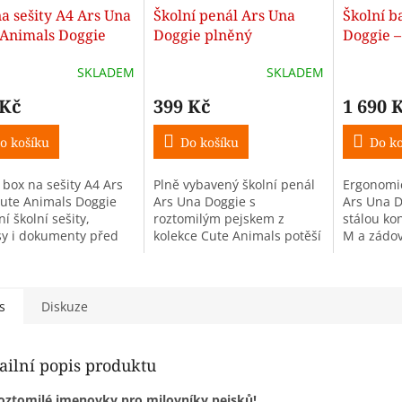
a sešity A4 Ars Una
Školní penál Ars Una
Školní b
 Animals Doggie
Doggie plněný
Doggie –
23 l (1.–3
SKLADEM
SKLADEM
 Kč
399 Kč
1 690 
o košíku
Do košíku
Do ko
 box na sešity A4 Ars
Plně vybavený školní penál
Ergonomic
ute Animals Doggie
Ars Una Doggie s
Ars Una D
í školní sešity,
roztomilým pejskem z
stálou ko
sy i dokumenty před
kolekce Cute Animals potěší
M a zádo
zením. Roztomilý
všechny malé milovnice
Flow Max.
 pejska v pastelových
zvířátek. Praktické
přepážko
ch potěší všechny...
uspořádání a kompletní
přihrádka
výbava jsou...
dvě...
s
Diskuze
ailní popis produktu
oztomilé jmenovky pro milovníky pejsků!