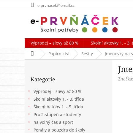
Přejít
e-prvnacek@email.cz
na
obsah
Výprodej – slevy až 80 %
Školní aktovky 1. - 3. 
Domů
Papírnictví
Sešity
Jmenovky na s
P
Jme
o
Přeskočit
s
Kategorie
Značka
kategorie
t
r
Výprodej – slevy až 80 %
a
Školní aktovky 1. - 3. třída
n
Školní batohy 1. - 5. třída
n
í
Pro 2.stupeň a studenty
p
na volný čas a sport
a
Penály a pouzdra do školy