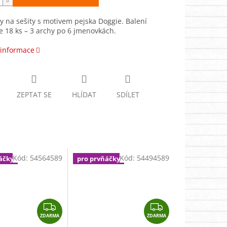
 na sešity s motivem pejska Doggie. Balení
 18 ks – 3 archy po 6 jmenovkách.
 informace
ZEPTAT SE
HLÍDAT
SDÍLET
Kód:
54564589
Kód:
54494589
áčky
pro prvňáčky
Z
Z
ZDARMA
D
ZDARMA
D