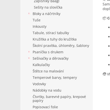
Zápisníky Baagl
Sam
Sešity na slovíčka
dopl
Bloky a náčrtníky
📦
C
Tuše
Inkousty
Tabule, stírací tabulky
Kružítka a tuhy do kružítka
Školní pravítka, úhloměry, šablony
Psaníčka s drukem
Sešívačky a děrovačky
Kalkulačky
Štětce na malování
🧒 V
Temperové barvy, tempery
Vodovky
Nádobky na vodu
Čtvrtky, barevné papíry, krepové
papíry
Popisovací folie