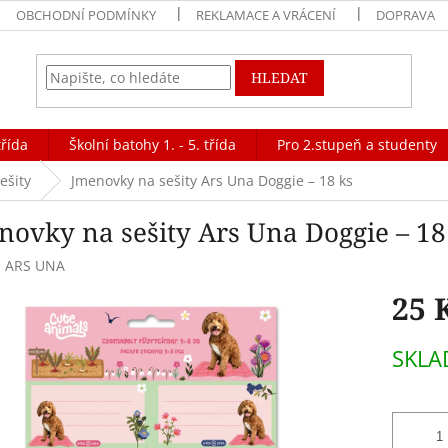
OBCHODNÍ PODMÍNKY
REKLAMACE A VRÁCENÍ
DOPRAVA
HLEDAT
třída
Školní batohy 1. - 5. třída
Pro 2.stupeň a studenty
ešity
Jmenovky na sešity Ars Una Doggie – 18 ks
novky na sešity Ars Una Doggie – 18
:
ARS UNA
25 
Měrná
SKLA
cena: