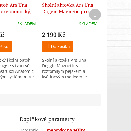
A
A
atoh Ars Una
Školní aktovka Ars Una
R
R
 ergonomický,
Doggie Magnetic pro
Další
M
M
produkt
. třída)
prvňáčky
A
A
SKLADEM
SKLADEM
Kč
2 190 Kč
šíku
Do košíku
ký školní batoh
Školní aktovka Ars Una
oggie s tvarově
Doggie Magnetic s
nstrukcí Anatomic-
roztomilým pejskem a
vým systémem Air
květinovým motivem je
 Velká komora s
ideální pro malé školačky
u, menší
od 1. třídy. Ergonomická
 s organizérem,
konstrukce, magnetické
zapínání a lehké...
Doplňkové parametry
Kategorie
:
Jmenovky na sešity