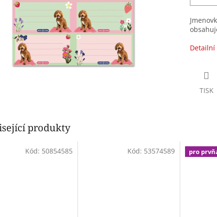
Jmenovky
obsahuje
Detailní
TISK
sející produkty
Kód:
50854585
Kód:
53574589
pro prvň