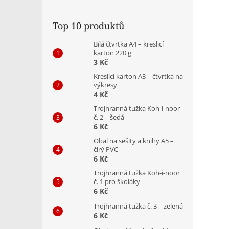
Top 10 produktů
Bílá čtvrtka A4 – kreslicí
karton 220 g
3 Kč
Kreslicí karton A3 – čtvrtka na
výkresy
4 Kč
Trojhranná tužka Koh-i-noor
č. 2 – šedá
6 Kč
Obal na sešity a knihy A5 –
čirý PVC
6 Kč
Trojhranná tužka Koh-i-noor
č. 1 pro školáky
6 Kč
Trojhranná tužka č. 3 – zelená
6 Kč