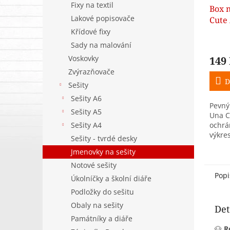
Fixy na textil
Box n
Lakové popisovače
Cute
Křídové fixy
Sady na malování
Voskovky
149
Zvýrazňovače
D
Sešity
Sešity A6
Pevný
Sešity A5
Una C
Sešity A4
ochrán
výkre
Sešity - tvrdé desky
poško
Jmenovky na sešity
motiv
barvá
Notové sešity
Popi
Úkolníčky a školní diáře
Podložky do sešitu
Obaly na sešity
Det
Památníky a diáře
🐶
R