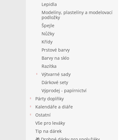
Lepidla
Modelíny, plastelíny a modelovací
podložky
Špejle
Nůžky
Křídy
Prstové barvy
Barvy na sklo
Razítka
Výtvarné sady
Dárkové sety
Výprodej - papírnictví
Párty doplňky
Kalendáře a diáře
Ostatní
Vše pro leváky
Tip na dárek
🎁 Drobné dárky pro spolužáky