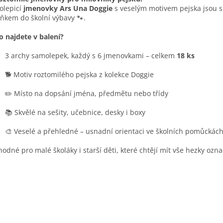
olepicí
jmenovky Ars Una Doggie
s veselým motivem pejska jsou 
ňkem do školní výbavy 🐾.
o najdete v balení?
3 archy samolepek, každý s 6 jmenovkami – celkem
18 ks
🐕 Motiv roztomilého pejska z kolekce Doggie
✏️ Místo na dopsání jména, předmětu nebo třídy
📚 Skvělé na sešity, učebnice, desky i boxy
🎨 Veselé a přehledné – usnadní orientaci ve školních pomůckác
hodné pro malé školáky i starší děti, které chtějí mít vše hezky ozn