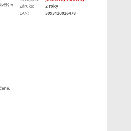
skvělým
Záruka
:
2 roky
EAN
:
5993120026478
h
ačené.