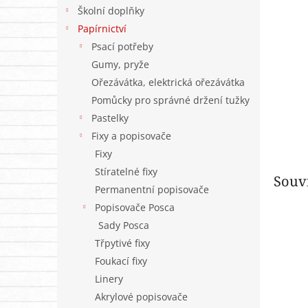
n
Školní doplňky
e
Papírnictví
l
Psací potřeby
Gumy, pryže
Ořezávátka, elektrická ořezávátka
Pomůcky pro správné držení tužky
Pastelky
Fixy a popisovače
Fixy
Stíratelné fixy
Souvi
Permanentní popisovače
Popisovače Posca
Sady Posca
Třpytivé fixy
Foukací fixy
Linery
Akrylové popisovače