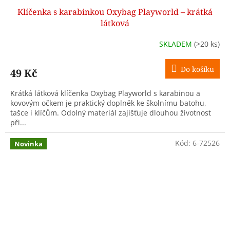
Klíčenka s karabinkou Oxybag Playworld – krátká
látková
SKLADEM
(>20 ks)
Do košíku
49 Kč
Krátká látková klíčenka Oxybag Playworld s karabinou a
kovovým očkem je praktický doplněk ke školnímu batohu,
tašce i klíčům. Odolný materiál zajišťuje dlouhou životnost
při...
Kód:
6-72526
Novinka