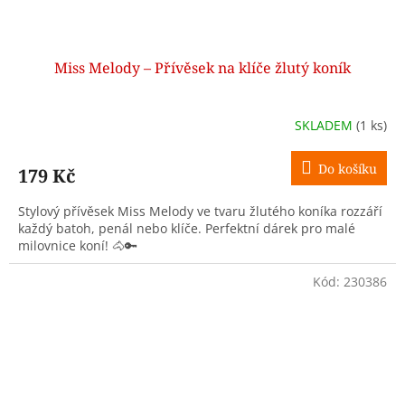
Miss Melody – Přívěsek na klíče žlutý koník
SKLADEM
(1 ks)
Do košíku
179 Kč
Stylový přívěsek Miss Melody ve tvaru žlutého koníka rozzáří
každý batoh, penál nebo klíče. Perfektní dárek pro malé
milovnice koní! 🐴🔑
Kód:
230386