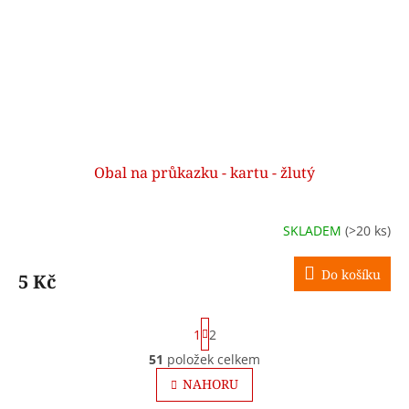
Obal na průkazku - kartu - žlutý
SKLADEM
(>20 ks)
Do košíku
5 Kč
S
1
2
t
r
51
položek celkem
O
á
v
NAHORU
n
l
k