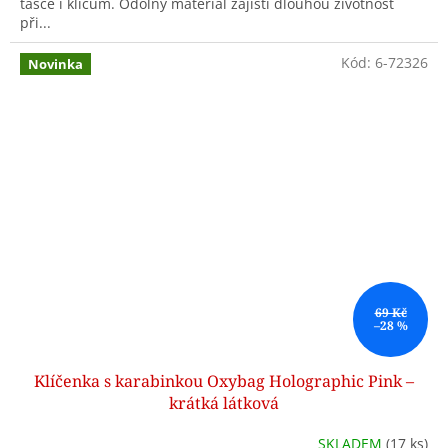
tašce i klíčům. Odolný materiál zajistí dlouhou životnost
při...
Kód:
6-72326
Novinka
69 Kč
–28 %
Klíčenka s karabinkou Oxybag Holographic Pink –
krátká látková
SKLADEM
(17 ks)