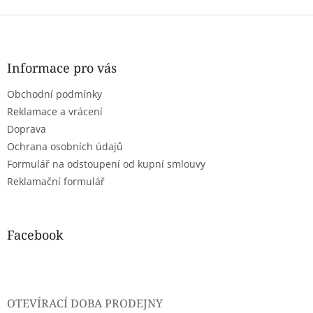
o
á
v
Z
d
á
a
á
n
c
p
í
í
a
Informace pro vás
p
t
r
Obchodní podmínky
í
v
Reklamace a vrácení
k
y
Doprava
v
Ochrana osobních údajů
ý
Formulář na odstoupení od kupní smlouvy
p
i
Reklamační formulář
s
u
Facebook
OTEVÍRACÍ DOBA PRODEJNY