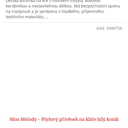
Dětská klíčenka na krk s motivem motýla, kovovou
karabinkou a nastavitelnou délkou. Má bezpečnostní sponu
na rozepnutí a je vyrobena z hladkého, příjemného
textilního materiálu....
Kód:
3498756
Miss Melody – Plyšový přívěsek na klíče bílý koník