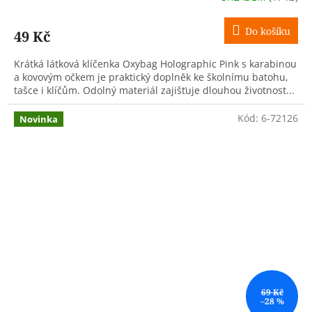
Do košíku
49 Kč
Krátká látková klíčenka Oxybag Holographic Pink s karabinou
a kovovým očkem je praktický doplněk ke školnímu batohu,
tašce i klíčům. Odolný materiál zajišťuje dlouhou životnost...
Kód:
6-72126
Novinka
69 Kč
–28 %