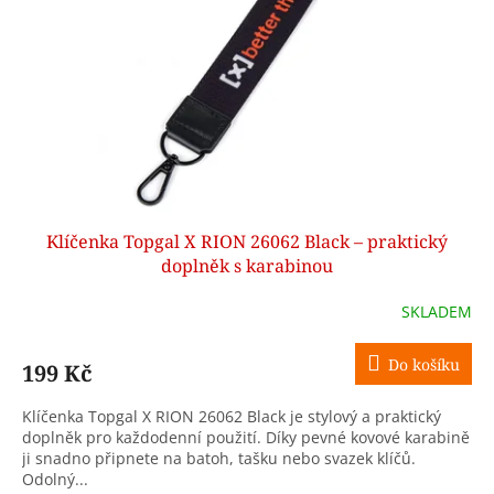
p
r
o
d
u
k
t
ů
Klíčenka Topgal X RION 26062 Black – praktický
doplněk s karabinou
SKLADEM
Do košíku
199 Kč
Klíčenka Topgal X RION 26062 Black je stylový a praktický
doplněk pro každodenní použití. Díky pevné kovové karabině
ji snadno připnete na batoh, tašku nebo svazek klíčů.
Odolný...