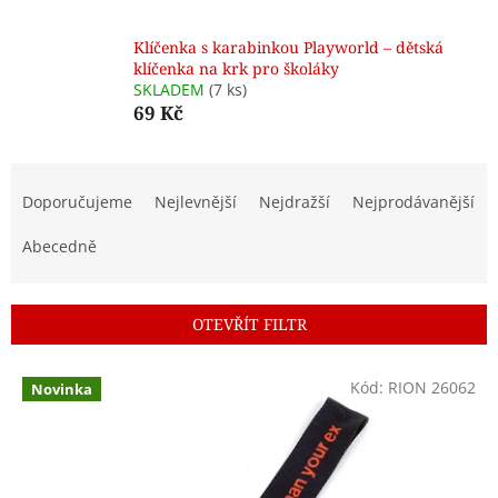
Klíčenka s karabinkou Playworld – dětská
klíčenka na krk pro školáky
SKLADEM
(7 ks)
69 Kč
Ř
a
Doporučujeme
Nejlevnější
Nejdražší
Nejprodávanější
z
e
Abecedně
n
í
p
OTEVŘÍT FILTR
r
o
V
Kód:
RION 26062
d
Novinka
ý
u
p
k
i
t
s
ů