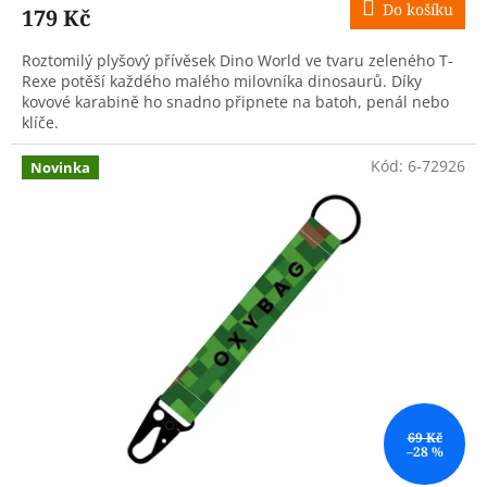
Do košíku
179 Kč
Roztomilý plyšový přívěsek Dino World ve tvaru zeleného T-
Rexe potěší každého malého milovníka dinosaurů. Díky
kovové karabině ho snadno připnete na batoh, penál nebo
klíče.
Kód:
6-72926
Novinka
69 Kč
–28 %