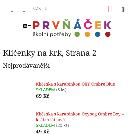
Přejít
NÁKU
na
CZK
obsah
KOŠÍK
Klíčenky na krk
, Strana 2
Nejprodávanější
Klíčenka s karabinkou OXY Ombre Blue
SKLADEM
(5 ks)
69 Kč
Klíčenka s karabinkou Oxybag Ombre Boy –
krátká látková
SKLADEM
(20 ks)
49 Kč