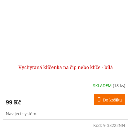
Vychytaná klíčenka na čip nebo klíče - bílá
SKLADEM
(18 ks)
Do košíku
99 Kč
Navíjecí systém.
Kód:
9-38222NN