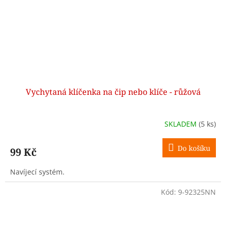
Vychytaná klíčenka na čip nebo klíče - růžová
SKLADEM
(5 ks)
Do košíku
99 Kč
Navíjecí systém.
Kód:
9-92325NN