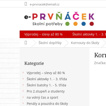
Přejít
e-prvnacek@email.cz
na
obsah
Výprodej – slevy až 80 %
Školní aktovky 1. - 3. 
Domů
Školní doplňky
Kornouty do školy
P
Korn
o
Přeskočit
s
Kategorie
Značka
kategorie
t
r
Výprodej – slevy až 80 %
a
Školní aktovky 1. - 3. třída
n
Školní batohy 1. - 5. třída
n
í
Pro 2.stupeň a studenty
p
na volný čas a sport
a
Penály a pouzdra do školy