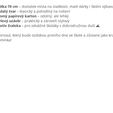
élka 70 cm
– dostatek místa na sladkosti, malé dárky i školní výbav
ulatý tvar
– klasický a pohodlný na nošení
evný papírový karton
– odolný, ale lehký
ylový uzávěr
– praktický a zároveň stylový
otiv žraloka
– pro odvážné školáky s dobrodružnou duší 🌊
ornout, který bude ozdobou prvního dne ve škole a zůstane jako k
omínka!