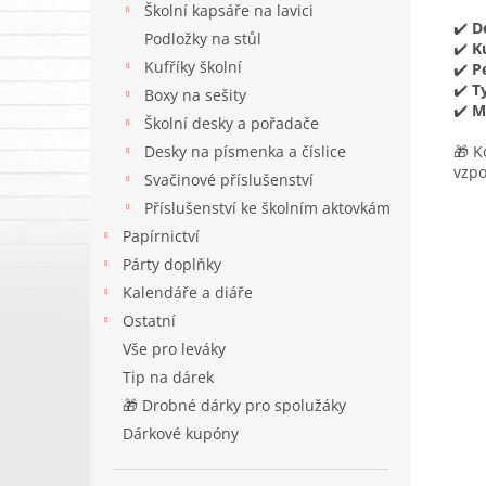
Školní kapsáře na lavici
✔️
D
Podložky na stůl
✔️
K
Kufříky školní
✔️
P
✔️
T
Boxy na sešity
✔️
M
Školní desky a pořadače
Desky na písmenka a číslice
🎁 K
vzp
Svačinové příslušenství
Příslušenství ke školním aktovkám
Papírnictví
Párty doplňky
Kalendáře a diáře
Ostatní
Vše pro leváky
Tip na dárek
🎁 Drobné dárky pro spolužáky
Dárkové kupóny