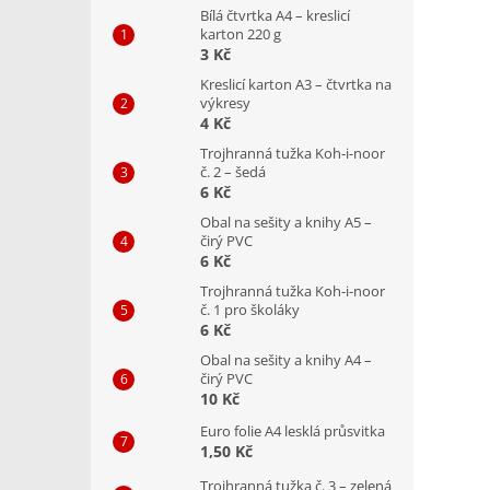
Bílá čtvrtka A4 – kreslicí
karton 220 g
3 Kč
Kreslicí karton A3 – čtvrtka na
výkresy
4 Kč
Trojhranná tužka Koh-i-noor
č. 2 – šedá
6 Kč
Obal na sešity a knihy A5 –
čirý PVC
6 Kč
Trojhranná tužka Koh-i-noor
č. 1 pro školáky
6 Kč
Obal na sešity a knihy A4 –
čirý PVC
10 Kč
Euro folie A4 lesklá průsvitka
1,50 Kč
Trojhranná tužka č. 3 – zelená