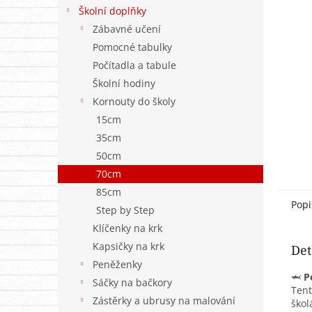
n
Školní doplňky
e
Zábavné učení
l
Pomocné tabulky
Počítadla a tabule
Školní hodiny
Kornouty do školy
15cm
35cm
50cm
70cm
85cm
Popi
Step by Step
Klíčenky na krk
Kapsičky na krk
Det
Peněženky
🦈
P
Sáčky na bačkory
Tent
Zástěrky a ubrusy na malování
škol