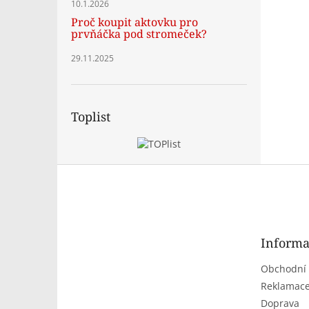
10.1.2026
Proč koupit aktovku pro
prvňáčka pod stromeček?
29.11.2025
Toplist
Z
á
p
a
t
Informa
í
Obchodní
Reklamace
Doprava