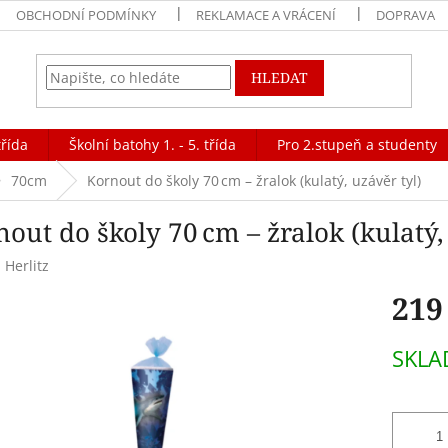
OBCHODNÍ PODMÍNKY
REKLAMACE A VRÁCENÍ
DOPRAVA
HLEDAT
třída
Školní batohy 1. - 5. třída
Pro 2.stupeň a studenty
70cm
Kornout do školy 70 cm – žralok (kulatý, uzávěr tyl)
out do školy 70 cm – žralok (kulatý,
:
Herlitz
219
Měrná
SKL
cena: