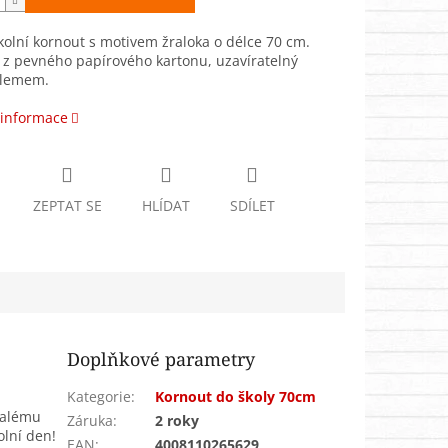
kolní kornout s motivem žraloka o délce 70 cm.
 z pevného papírového kartonu, uzavíratelný
 lemem.
 informace
ZEPTAT SE
HLÍDAT
SDÍLET
Doplňkové parametry
Kategorie
:
Kornout do školy 70cm
malému
Záruka
:
2 roky
olní den!
EAN
:
4008110265629