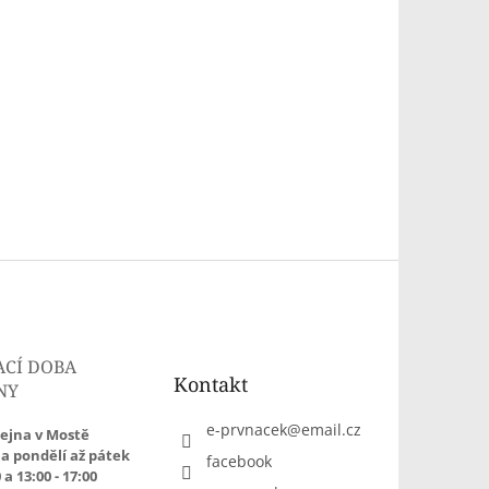
ACÍ DOBA
Kontakt
NY
e-prvnacek
@
email.cz
ejna v Mostě
a pondělí až pátek
facebook
 a 13:00 - 17:00