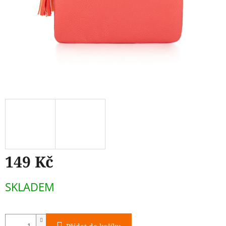
149 Kč
Měrná
SKLADEM
cena: