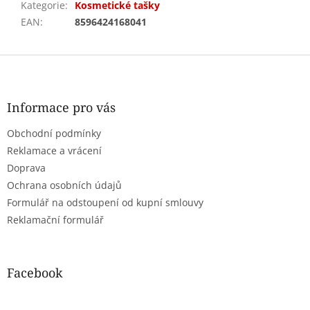
Kategorie
:
Kosmetické tašky
EAN
:
8596424168041
Z
á
p
a
Informace pro vás
t
Obchodní podmínky
í
Reklamace a vrácení
Doprava
Ochrana osobních údajů
Formulář na odstoupení od kupní smlouvy
Reklamační formulář
Facebook