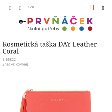
Přejít
NÁKU
na
CZK
obsah
KOŠÍK
Kosmetická taška DAY Leather
Coral
9-65822
Značka:
oxybag