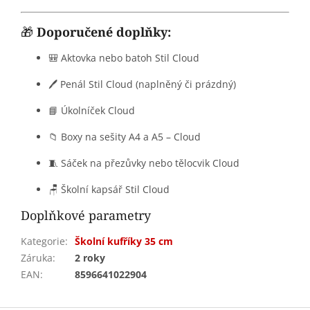
🎁
Doporučené doplňky:
🎒 Aktovka nebo batoh Stil Cloud
🖊️ Penál Stil Cloud (naplněný či prázdný)
📘 Úkolníček Cloud
📁 Boxy na sešity A4 a A5 – Cloud
🧵 Sáček na přezůvky nebo tělocvik Cloud
🪑 Školní kapsář Stil Cloud
Doplňkové parametry
Kategorie
:
Školní kufříky 35 cm
Záruka
:
2 roky
EAN
:
8596641022904