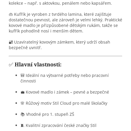
kolekce – např. s aktovkou, penálem nebo kapsářem.
👜 Kufřík je vyroben z tvrdého lamina, které zajišťuje
dostatečnou pevnost, ale zároveň je velmi lehký. Praktické
kovové madlo je přizpůsobené dětským rukám, takže se
kufřík pohodlně nosí i menším dětem.
🔐 Uzavíratelný kovovým zámkem, který udrží obsah
bezpečně uvnitř.
✅
Hlavní vlastnosti:
🎒 Ideální na výtvarné potřeby nebo pracovní
činnosti
💼 Kovové madlo i zámek – pevné a bezpečné
🌸 Růžový motiv Stil Cloud pro malé školačky
📚 Vhodné pro 1. stupeň ZŠ
🧵 Kvalitní zpracování české značky Stil