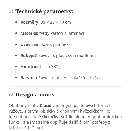
📐
Technické parametry:
Rozměry:
35 × 23 × 10 cm
Materiál:
tvrdý karton s laminací
Uzavírání:
kovový zámek
Rukojeť:
kovová s plastovým madlem
Hmotnost:
cca 380 g
Barva:
růžová s motivem obláčků a hvězd
🎨
Design a motiv
Oblíbený motiv
Cloud
v jemných pastelových tónech
růžové, s bílými obláčky a drobnými hvězdičkami, je
ideální pro malé školačky. Kufřík tak nejen plní praktickou
funkci, ale i vizuálně doplňuje další školní potřeby z
kolekce Stil Cloud.