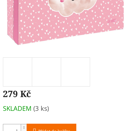
279 Kč
Měrná
SKLADEM
(3 ks)
cena: