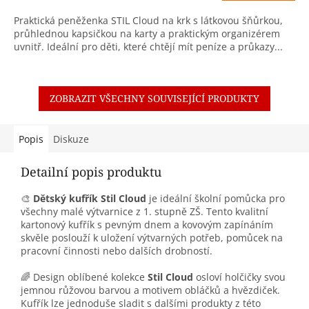
Praktická peněženka STIL Cloud na krk s látkovou šňůrkou,
průhlednou kapsičkou na karty a praktickým organizérem
uvnitř. Ideální pro děti, které chtějí mít peníze a průkazy...
ZOBRAZIT VŠECHNY SOUVISEJÍCÍ PRODUKTY
Popis
Diskuze
Detailní popis produktu
🎨
Dětský kufřík Stil Cloud
je ideální školní pomůcka pro
všechny malé výtvarnice z 1. stupně ZŠ. Tento kvalitní
kartonový kufřík s pevným dnem a kovovým zapínáním
skvěle poslouží k uložení výtvarných potřeb, pomůcek na
pracovní činnosti nebo dalších drobností.
🌈 Design oblíbené kolekce
Stil Cloud
osloví holčičky svou
jemnou růžovou barvou a motivem obláčků a hvězdiček.
Kufřík lze jednoduše sladit s dalšími produkty z této