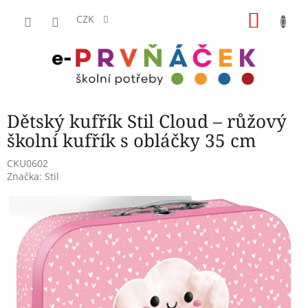
Přejít
NÁKU
na
CZK
obsah
KOŠÍK
Dětský kufřík Stil Cloud – růžový
školní kufřík s obláčky 35 cm
CKU0602
Značka:
Stil