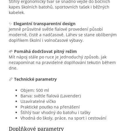
Štíhlý ergonomický tvar se snadno vejde do bočních
kapes školních batohů, sportovních tašek i běžných
kabelek.
✨
Elegantní transparentní design
Jemně průsvitné světle fialové provedení působí
moderně, čistě a nadčasově. Láhev se stane oblíbeným
doplňkem školní i volnočasové výbavy.
🌱
Pomáhá dodržovat pitný režim
Mít nápoj stále po ruce je jednoduchý způsob, jak
nezapomínat na pravidelné doplňování tekutin během
dne.
📏
Technické parametry
Objem: 500 ml
Barva: světle fialová (Lavender)
Uzavíratelné víčko
Praktické poutko na přenášení
Štíhlý tvar vhodný do batohu i tašky
Vhodná do školy, práce, na sport i cestování
Doplňkové parametry