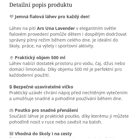
Detailní popis produktu
💜
Jemná fialová láhev pro každý den!
Láhev na pití
Ars Una Lavender
v elegantním světle
fialovém provedení pomůže dětem i dospělým dodržovat
správný pitný režim během celého dne. Je ideální do
školy, práce, na výlety i sportovní aktivity.
🥤
Praktický objem 500 ml
Láhev nabízí dostatek prostoru pro vodu, čaj, džus nebo
domácí limonádu. Díky objemu 500 ml je perfektní pro
každodenní použití.
🔒
Bezpečné uzavíratelné víčko
Praktický uzávěr chrání nápoj před nechtěným vytečením
a umožňuje snadné a pohodlné používání během dne.
👜
Poutko pro snadné přenášení
Součástí láhve je praktické poutko, díky kterému ji můžete
pohodlně nosit v ruce nebo zavěsit na batoh.
🎒
Vhodná do školy i na cesty