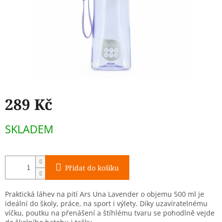
289 Kč
Měrná
SKLADEM
cena:
Přidat do košíku
Praktická láhev na pití Ars Una Lavender o objemu 500 ml je
ideální do školy, práce, na sport i výlety. Díky uzavíratelnému
víčku, poutku na přenášení a štíhlému tvaru se pohodlně vejde