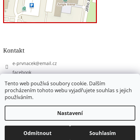
Kontakt
e-prvnacek
@
email.cz
facebook
eprvnacek
Tento web používá soubory cookie. Dalším
procházením tohoto webu vyjadřujete souhlas s jejich
používáním.
Vytvořil Shoptet
Nastavení
Copyright 2026
www.e-prvnacek.cz
. Všechna práva
Odmítnout
Souhlasím
vyhrazena.