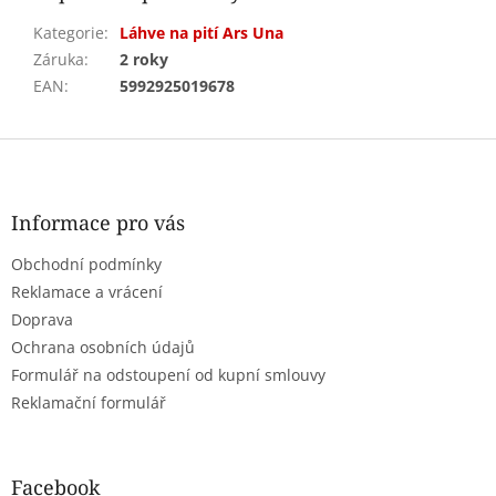
Kategorie
:
Láhve na pití Ars Una
Záruka
:
2 roky
EAN
:
5992925019678
Z
á
p
a
Informace pro vás
t
Obchodní podmínky
í
Reklamace a vrácení
Doprava
Ochrana osobních údajů
Formulář na odstoupení od kupní smlouvy
Reklamační formulář
Facebook