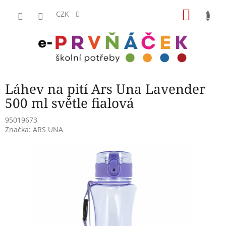
Přejít
NÁKU
na
CZK
obsah
KOŠÍK
Láhev na pití Ars Una Lavender
500 ml světle fialová
95019673
Značka:
ARS UNA