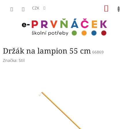
Přejít
NÁKU
na
CZK
obsah
KOŠÍK
Držák na lampion 55 cm
66869
Značka:
Stil