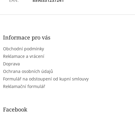
EAN
:
8590331237241
Z
á
p
a
Informace pro vás
t
Obchodní podmínky
í
Reklamace a vrácení
Doprava
Ochrana osobních údajů
Formulář na odstoupení od kupní smlouvy
Reklamační formulář
Facebook