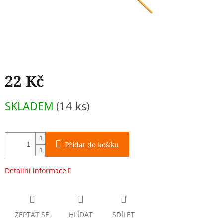
22 Kč
Měrná
SKLADEM
(14 ks)
cena:
Přidat do košíku
Detailní informace
ZEPTAT SE
HLÍDAT
SDÍLET