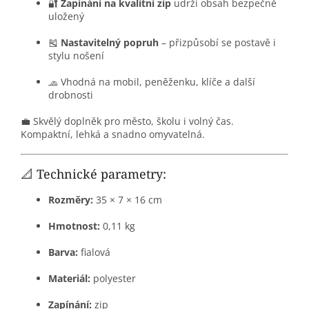
🔐
Zapínání na kvalitní zip
udrží obsah bezpečně
uložený
🎽
Nastavitelný popruh
– přizpůsobí se postavě i
stylu nošení
🧢 Vhodná na mobil, peněženku, klíče a další
drobnosti
💼 Skvělý doplněk pro město, školu i volný čas.
Kompaktní, lehká a snadno omyvatelná.
📐 Technické parametry:
Rozměry:
35 × 7 × 16 cm
Hmotnost:
0,11 kg
Barva:
fialová
Materiál:
polyester
Zapínání:
zip