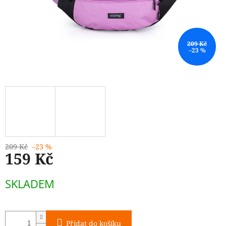
209 Kč
–23 %
209 Kč
–23 %
159 Kč
Měrná
SKLADEM
cena:
Přidat do košíku