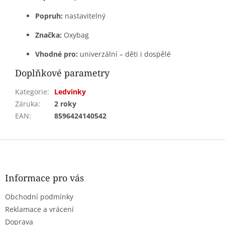
Popruh:
nastavitelný
Značka:
Oxybag
Vhodné pro:
univerzální – děti i dospělé
Doplňkové parametry
Kategorie
:
Ledvinky
Záruka
:
2 roky
EAN
:
8596424140542
Z
á
p
a
Informace pro vás
t
Obchodní podmínky
í
Reklamace a vrácení
Doprava