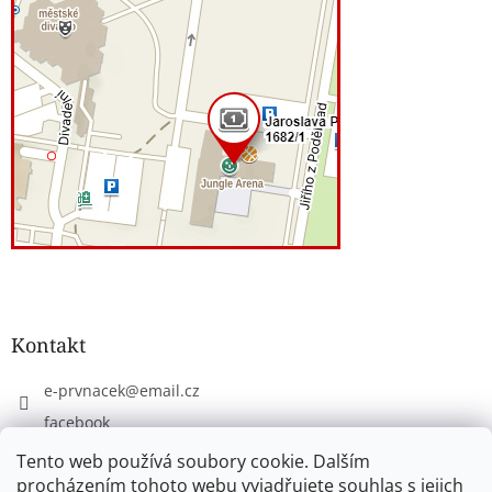
Kontakt
e-prvnacek
@
email.cz
facebook
eprvnacek
Tento web používá soubory cookie. Dalším
procházením tohoto webu vyjadřujete souhlas s jejich