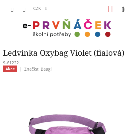
Přejít
NÁKU
na
CZK
obsah
KOŠÍK
Ledvinka Oxybag Violet (fialová)
9-61222
Značka:
Baagl
Akce