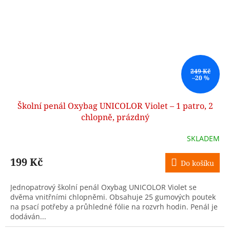
249 Kč
–20 %
Školní penál Oxybag UNICOLOR Violet – 1 patro, 2
chlopně, prázdný
SKLADEM
199 Kč
Do košíku
Jednopatrový školní penál Oxybag UNICOLOR Violet se
dvěma vnitřními chlopněmi. Obsahuje 25 gumových poutek
na psací potřeby a průhledné fólie na rozvrh hodin. Penál je
dodáván...