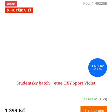
Kód:
1-49225E
Akce
5. - 9. TŘÍDA, SŠ
1 699 Kč
–17 %
Studentský batoh + etue OXY Sport Violet
SKLADEM
(1 ks)
1 399 Kč
Do košíku