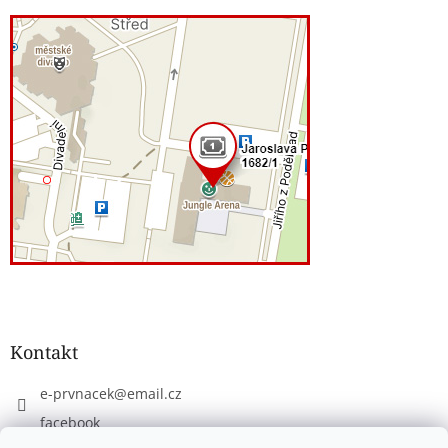
Kontakt
e-prvnacek
@
email.cz
facebook