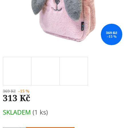
369 Kč
–15 %
369 Kč
–15 %
313 Kč
Měrná
SKLADEM
(1 ks)
cena: