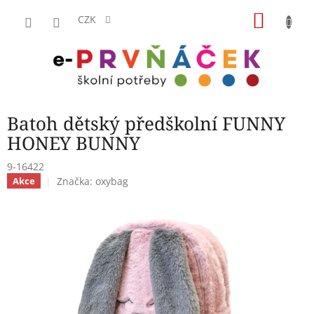
Přejít
NÁKU
na
CZK
obsah
KOŠÍK
Batoh dětský předškolní FUNNY
HONEY BUNNY
9-16422
Značka:
oxybag
Akce