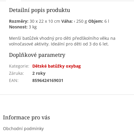
Detailní popis produktu
Rozměry:
30 x 22 x 10 cm
Váha:
‹ 250 g
Objem:
6 l
Nosnost:
3 kg
Menší batůžek vhodný pro děti předškolního věku na
volnočasové aktivity. Ideální pro děti od 3 do 6 let.
Doplňkové parametry
Kategorie
:
Dětské batůžky oxybag
Záruka
:
2 roky
EAN
:
8596424169031
Z
á
p
a
Informace pro vás
t
Obchodní podmínky
í