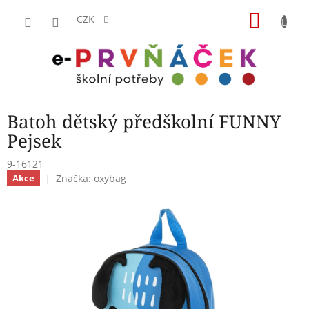
Přejít
NÁKU
na
CZK
obsah
KOŠÍK
Batoh dětský předškolní FUNNY
Pejsek
9-16121
Značka:
oxybag
Akce