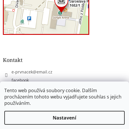
Kontakt
e-prvnacek
@
email.cz
facebook
eprvnacek
Tento web používá soubory cookie. Dalším
procházením tohoto webu vyjadřujete souhlas s jejich
používáním.
Vytvořil Shoptet
Nastavení