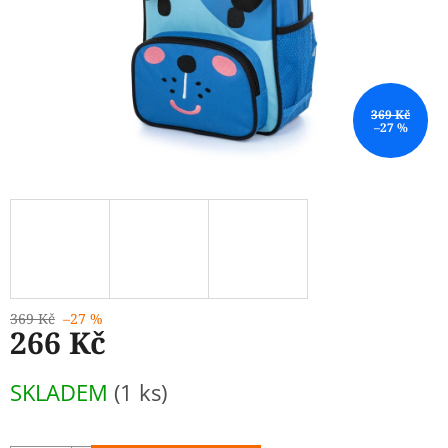
369 Kč
–27 %
369 Kč
–27 %
266 Kč
Měrná
SKLADEM
(1 ks)
cena: