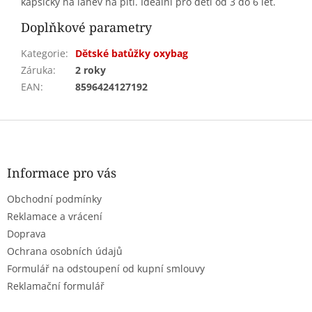
kapsičky na lahev na pití. Ideální pro děti od 3 do 6 let.
Doplňkové parametry
Kategorie
:
Dětské batůžky oxybag
Záruka
:
2 roky
EAN
:
8596424127192
Z
á
p
a
Informace pro vás
t
Obchodní podmínky
í
Reklamace a vrácení
Doprava
Ochrana osobních údajů
Formulář na odstoupení od kupní smlouvy
Reklamační formulář