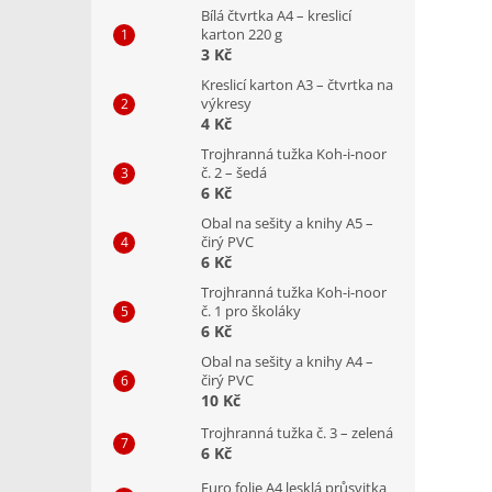
Bílá čtvrtka A4 – kreslicí
karton 220 g
3 Kč
Kreslicí karton A3 – čtvrtka na
výkresy
4 Kč
Trojhranná tužka Koh-i-noor
č. 2 – šedá
6 Kč
Obal na sešity a knihy A5 –
čirý PVC
6 Kč
Trojhranná tužka Koh-i-noor
č. 1 pro školáky
6 Kč
Obal na sešity a knihy A4 –
čirý PVC
10 Kč
Trojhranná tužka č. 3 – zelená
6 Kč
Euro folie A4 lesklá průsvitka