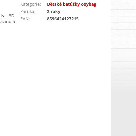
Kategorie
:
Dětské batůžky oxybag
Záruka
:
2 roky
ty s 3D
EAN
:
8596424127215
vačinu a