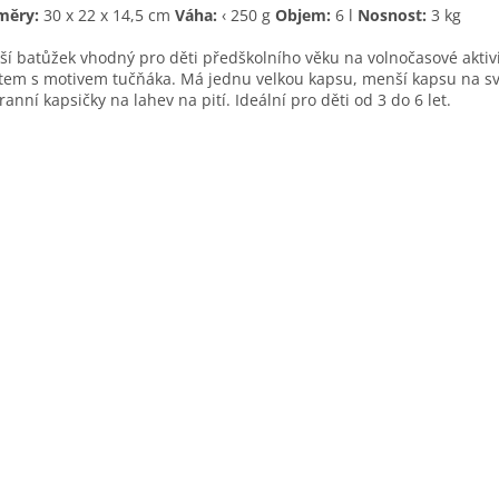
měry:
30 x 22 x 14,5 cm
Váha:
‹ 250 g
Objem:
6 l
Nosnost:
3 kg
í batůžek vhodný pro děti předškolního věku na volnočasové aktivi
tem s motivem tučňáka. Má jednu velkou kapsu, menší kapsu na s
ranní kapsičky na lahev na pití. Ideální pro děti od 3 do 6 let.