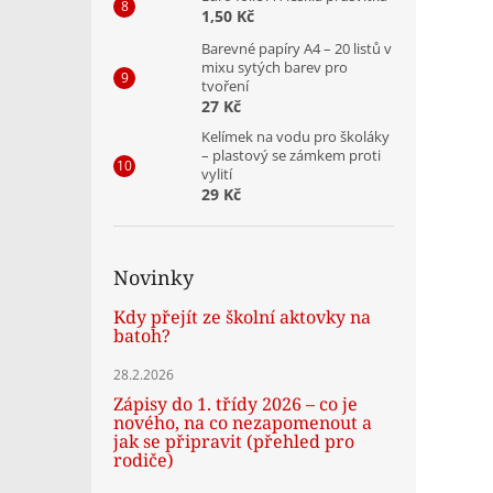
1,50 Kč
Barevné papíry A4 – 20 listů v
mixu sytých barev pro
tvoření
27 Kč
Kelímek na vodu pro školáky
– plastový se zámkem proti
vylití
29 Kč
Novinky
Kdy přejít ze školní aktovky na
batoh?
28.2.2026
Zápisy do 1. třídy 2026 – co je
nového, na co nezapomenout a
jak se připravit (přehled pro
rodiče)