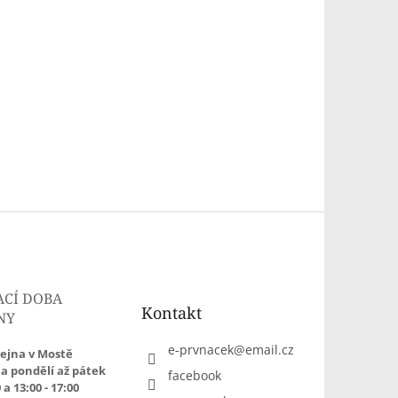
ACÍ DOBA
Kontakt
NY
e-prvnacek
@
email.cz
ejna v Mostě
a pondělí až pátek
facebook
 a 13:00 - 17:00