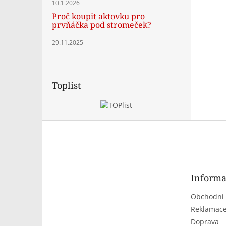
10.1.2026
Proč koupit aktovku pro
prvňáčka pod stromeček?
29.11.2025
Toplist
Z
á
p
a
t
Informa
í
Obchodní
Reklamace
Doprava