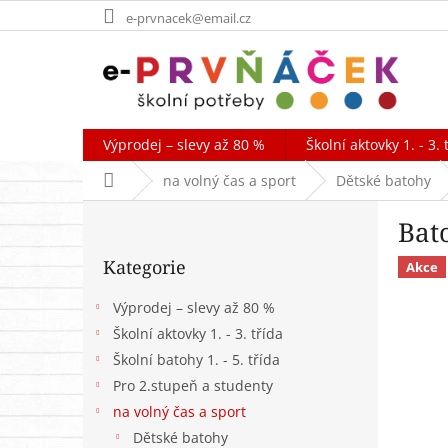
Přejít
e-prvnacek@email.cz
na
obsah
Výprodej – slevy až 80 %
Školní aktovky 1. - 3. 
Domů
na volný čas a sport
Dětské batohy
P
Bat
o
Přeskočit
s
Kategorie
kategorie
Akce
t
r
Výprodej – slevy až 80 %
a
Školní aktovky 1. - 3. třída
n
Školní batohy 1. - 5. třída
n
í
Pro 2.stupeň a studenty
p
na volný čas a sport
a
Dětské batohy