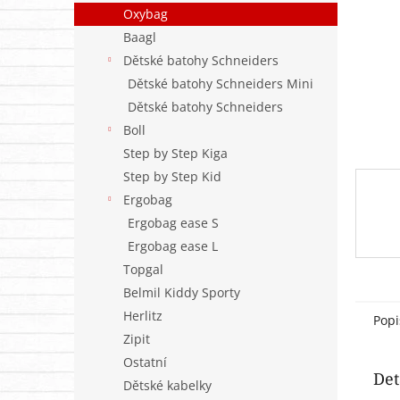
n
Oxybag
e
Baagl
l
Dětské batohy Schneiders
Dětské batohy Schneiders Mini
Dětské batohy Schneiders
Boll
Step by Step Kiga
Step by Step Kid
Ergobag
Ergobag ease S
Ergobag ease L
Topgal
Belmil Kiddy Sporty
Herlitz
Popi
Zipit
Ostatní
Det
Dětské kabelky