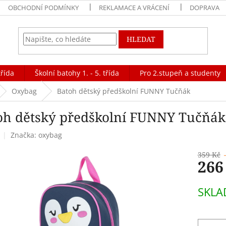
OBCHODNÍ PODMÍNKY
REKLAMACE A VRÁCENÍ
DOPRAVA
HLEDAT
třída
Školní batohy 1. - 5. třída
Pro 2.stupeň a studenty
Oxybag
Batoh dětský předškolní FUNNY Tučňák
oh dětský předškolní FUNNY Tučňák
Značka:
oxybag
359 Kč
266
Měrná
SKLA
cena: