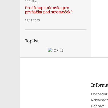
10.1.2026
Proč koupit aktovku pro
prvňáčka pod stromeček?
29.11.2025
Toplist
Z
á
p
a
t
Informa
í
Obchodní
Reklamace
Doprava