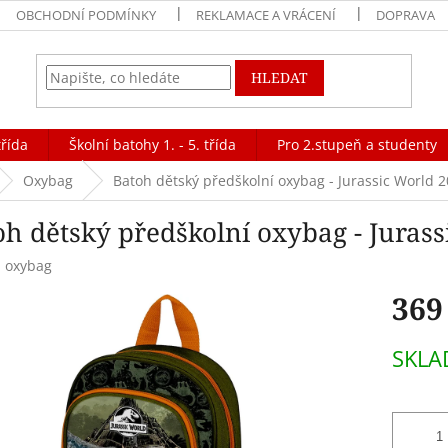
OBCHODNÍ PODMÍNKY
REKLAMACE A VRÁCENÍ
DOPRAVA
HLEDAT
třída
Školní batohy 1. - 5. třída
Pro 2.stupeň a studenty
Oxybag
Batoh dětský předškolní oxybag - Jurassic World 
oh dětský předškolní oxybag - Juras
:
oxybag
369
Měrná
SKL
cena: