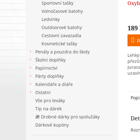
Oxyb
Sportovní tašky
Volnočasové batohy
Ledvinky
189
Outdoorové batohy
Cestovní zavazadla
D
Kosmetické tašky
Penály a pouzdra do školy
Lehký
Školní doplňky
přezů
Jurass
Papírnictví
uzaví
Párty doplňky
možno
Kalendáře a diáře
nebo 
školn
Ostatní
ze...
Popi
Vše pro leváky
Tip na dárek
🎁 Drobné dárky pro spolužáky
Det
Dárkové kupóny
Roz