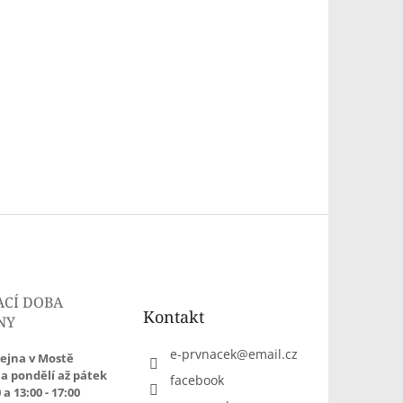
ACÍ DOBA
Kontakt
NY
e-prvnacek
@
email.cz
ejna v Mostě
a pondělí až pátek
facebook
 a 13:00 - 17:00