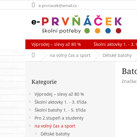
Přejít
e-prvnacek@email.cz
na
obsah
Výprodej – slevy až 80 %
Školní aktovky 1. - 3. 
Domů
na volný čas a sport
Dětské batohy
P
Bat
o
Přeskočit
s
Kategorie
Značka
kategorie
t
r
Výprodej – slevy až 80 %
a
Školní aktovky 1. - 3. třída
n
Školní batohy 1. - 5. třída
n
í
Pro 2.stupeň a studenty
p
na volný čas a sport
a
Dětské batohy