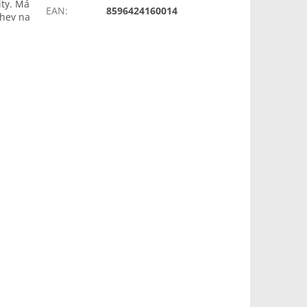
ity. Má
EAN
:
8596424160014
ahev na