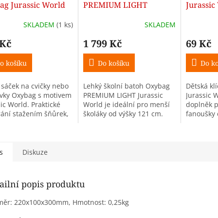
ag Jurassic World
PREMIUM LIGHT
Jurassic
Jurassic World
klíčenka
SKLADEM
(1 ks)
SKLADEM
školáky
 Kč
1 799 Kč
69 Kč
o košíku
Do košíku
Do ko
 sáček na cvičky nebo
Lehký školní batoh Oxybag
Dětská kl
vky Oxybag s motivem
PREMIUM LIGHT Jurassic
Jurassic W
ic World. Praktické
World je ideální pro menší
doplněk p
rání stažením šňůrek,
školáky od výšky 121 cm.
fanoušky 
st nošení na zádech
Nabízí objem 27 l, hmotnost
karabince
připevnění ke
jen 970 g, pohodlné
přezce je 
ímu batohu. Vyroben
polstrování zad, měkčené...
čip nebo 
s
Diskuze
ailní popis produktu
měr: 220x100x300mm, Hmotnost: 0,25kg