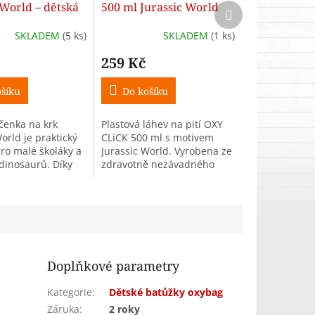
 World – dětská
500 ml Jurassic World
Další
produkt
 na krk pro
SKLADEM
(5 ks)
SKLADEM
(1 ks)
259 Kč
šíku
Do košíku
íčenka na krk
Plastová láhev na pití OXY
orld je praktický
CLiCK 500 ml s motivem
ro malé školáky a
Jurassic World. Vyrobena ze
dinosaurů. Díky
zdravotně nezávadného
 a odepínací
materiálu bez BPA a ftalátů.
ideální na klíče,
Vhodná do myčky do 80 °C.
průkazku.
Ideální do školy i na...
Doplňkové parametry
Kategorie
:
Dětské batůžky oxybag
Záruka
:
2 roky