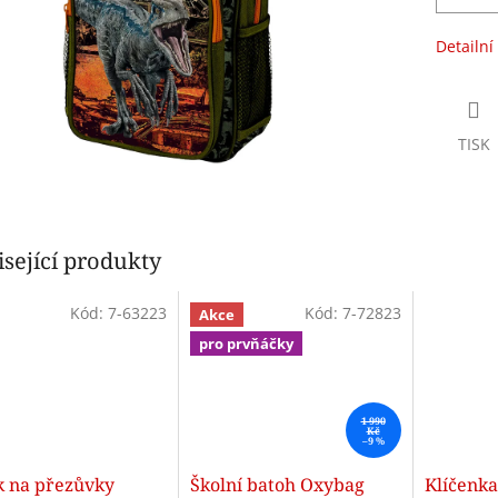
Detailní
TISK
sející produkty
Kód:
7-63223
Kód:
7-72823
Akce
pro prvňáčky
1 990
Kč
–9 %
k na přezůvky
Školní batoh Oxybag
Klíčenka