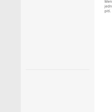
Menš
jedn
pití