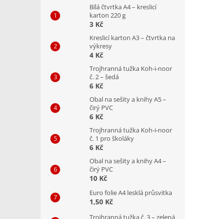
Bílá čtvrtka A4 – kreslicí
karton 220 g
3 Kč
Kreslicí karton A3 – čtvrtka na
výkresy
4 Kč
Trojhranná tužka Koh-i-noor
č. 2 – šedá
6 Kč
Obal na sešity a knihy A5 –
čirý PVC
6 Kč
Trojhranná tužka Koh-i-noor
č. 1 pro školáky
6 Kč
Obal na sešity a knihy A4 –
čirý PVC
10 Kč
Euro folie A4 lesklá průsvitka
1,50 Kč
Trojhranná tužka č. 3 – zelená