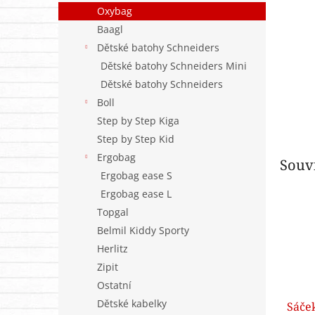
n
Oxybag
e
Baagl
l
Dětské batohy Schneiders
Dětské batohy Schneiders Mini
Dětské batohy Schneiders
Boll
Step by Step Kiga
Step by Step Kid
Ergobag
Souvi
Ergobag ease S
Ergobag ease L
Topgal
Belmil Kiddy Sporty
Herlitz
Zipit
Ostatní
Dětské kabelky
Sáče