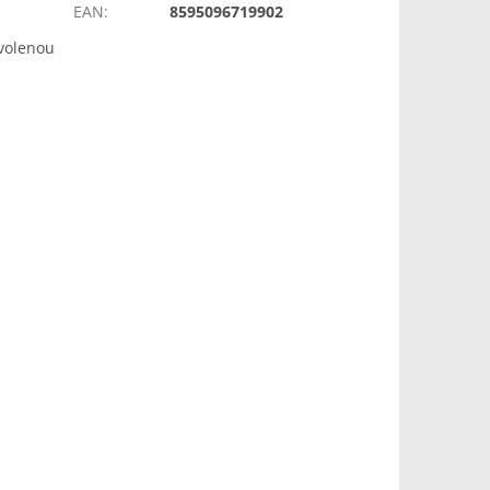
EAN
:
8595096719902
zvolenou