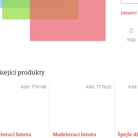
Detailní
TISK
sející produkty
Kód:
TT6198
Kód:
TT7620
Kód
lovací hmota
Modelovací hmota
Špejle d