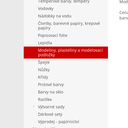
Temperové barvy, tempery
Mode
Vodovky
Cena
Nádobky na vodu
barv
Čtvrtky, barevné papíry, krepové
papíry
Popisovací folie
Lepidla
Modelíny, plastelíny a modelovací
podložky
Špejle
Nůžky
Křídy
Prstové barvy
Barvy na sklo
Razítka
Výtvarné sady
Dárkové sety
Výprodej - papírnictví