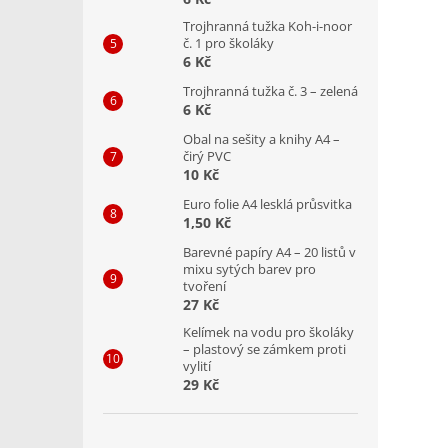
Trojhranná tužka Koh-i-noor
č. 1 pro školáky
6 Kč
Trojhranná tužka č. 3 – zelená
6 Kč
Obal na sešity a knihy A4 –
čirý PVC
10 Kč
Euro folie A4 lesklá průsvitka
1,50 Kč
Barevné papíry A4 – 20 listů v
mixu sytých barev pro
tvoření
27 Kč
Kelímek na vodu pro školáky
– plastový se zámkem proti
vylití
29 Kč