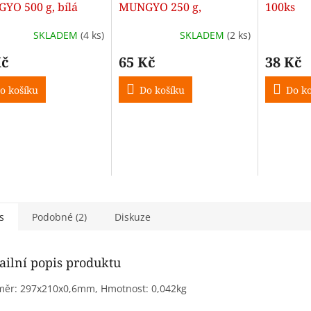
YO 500 g, bílá
MUNGYO 250 g,
100ks
terracota
SKLADEM
(4 ks)
SKLADEM
(2 ks)
Kč
65 Kč
38 Kč
o košíku
Do košíku
Do ko
s
Podobné (2)
Diskuze
ailní popis produktu
ěr: 297x210x0,6mm, Hmotnost: 0,042kg