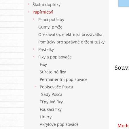
n
Školní doplňky
e
Papírnictví
l
Psací potřeby
Gumy, pryže
Ořezávátka, elektrická ořezávátka
Pomůcky pro správné držení tužky
Pastelky
Fixy a popisovače
Fixy
Souvi
Stíratelné fixy
Permanentní popisovače
Popisovače Posca
Sady Posca
Třpytivé fixy
Foukací fixy
Linery
Akrylové popisovače
Mode