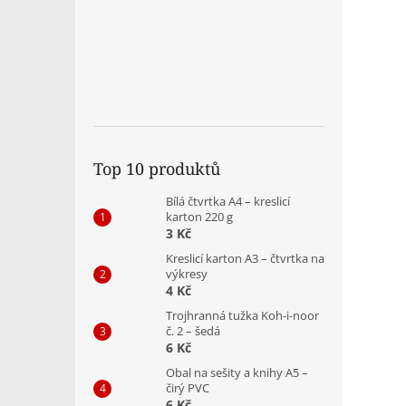
Top 10 produktů
Bílá čtvrtka A4 – kreslicí
karton 220 g
3 Kč
Kreslicí karton A3 – čtvrtka na
výkresy
4 Kč
Trojhranná tužka Koh-i-noor
č. 2 – šedá
6 Kč
Obal na sešity a knihy A5 –
čirý PVC
6 Kč