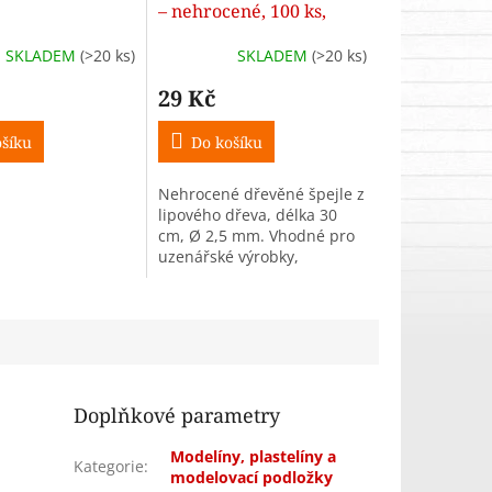
– nehrocené, 100 ks,
průměr 2,5 mm
SKLADEM
(>20 ks)
SKLADEM
(>20 ks)
29 Kč
šíku
Do košíku
Nehrocené dřevěné špejle z
lipového dřeva, délka 30
cm, Ø 2,5 mm. Vhodné pro
uzenářské výrobky,
grilování i kreativní použití.
Doplňkové parametry
Modelíny, plastelíny a
Kategorie
:
modelovací podložky