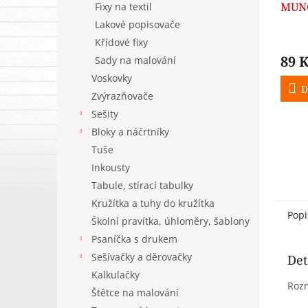
MUNG
Fixy na textil
Lakové popisovače
Křídové fixy
89 
Sady na malování
Voskovky
D
Zvýrazňovače
Sešity
Bloky a náčrtníky
Tuše
Inkousty
Tabule, stírací tabulky
Kružítka a tuhy do kružítka
Popi
Školní pravítka, úhloměry, šablony
Psaníčka s drukem
Sešívačky a děrovačky
Det
Kalkulačky
Rozm
Štětce na malování