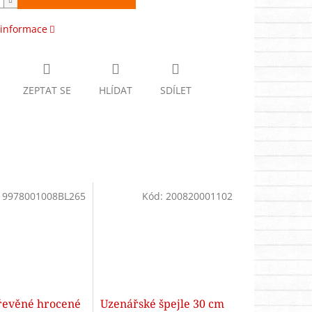
 informace
ZEPTAT SE
HLÍDAT
SDÍLET
:
9978001008BL265
Kód:
200820001102
řevěné hrocené
Uzenářské špejle 30 cm