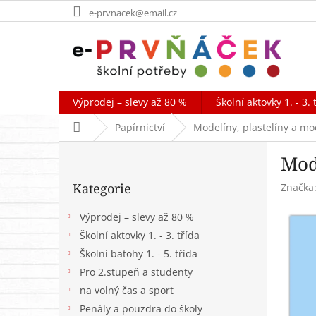
Přejít
e-prvnacek@email.cz
na
obsah
Výprodej – slevy až 80 %
Školní aktovky 1. - 3. 
Domů
Papírnictví
Modelíny, plastelíny a mo
P
Mod
o
Přeskočit
s
Kategorie
Značka
kategorie
t
r
Výprodej – slevy až 80 %
a
Školní aktovky 1. - 3. třída
n
Školní batohy 1. - 5. třída
n
í
Pro 2.stupeň a studenty
p
na volný čas a sport
a
Penály a pouzdra do školy