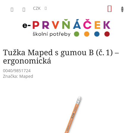
Přejít
NÁKU
na
CZK
obsah
KOŠÍK
Tužka Maped s gumou B (č. 1) –
ergonomická
0040/9851724
Značka:
Maped