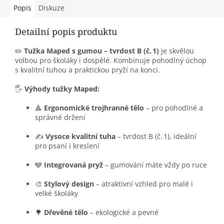
Popis
Diskuze
Detailní popis produktu
✏️
Tužka Maped s gumou – tvrdost B (č. 1)
je skvělou
volbou pro školáky i dospělé. Kombinuje pohodlný úchop
s kvalitní tuhou a praktickou pryží na konci.
🖐️
Výhody tužky Maped:
🔺
Ergonomické trojhranné tělo
– pro pohodlné a
správné držení
✍️
Vysoce kvalitní tuha
– tvrdost B (č. 1), ideální
pro psaní i kreslení
🩶
Integrovaná pryž
– gumování máte vždy po ruce
🎨
Stylový design
– atraktivní vzhled pro malé i
velké školáky
🌳
Dřevěné tělo
– ekologické a pevné