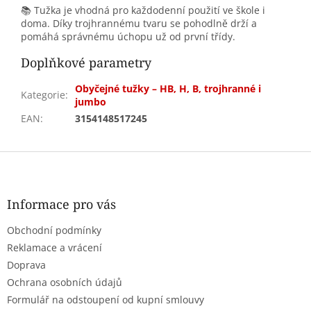
📚 Tužka je vhodná pro každodenní použití ve škole i
doma. Díky trojhrannému tvaru se pohodlně drží a
pomáhá správnému úchopu už od první třídy.
Doplňkové parametry
Obyčejné tužky – HB, H, B, trojhranné i
Kategorie
:
jumbo
EAN
:
3154148517245
Z
á
p
a
Informace pro vás
t
Obchodní podmínky
í
Reklamace a vrácení
Doprava
Ochrana osobních údajů
Formulář na odstoupení od kupní smlouvy