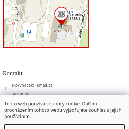
Kontakt
e-prvnacek
@
email.cz
facebook
eprvnacek
Tento web používá soubory cookie. Dalším
procházením tohoto webu vyjadřujete souhlas s jejich
používáním.
Vytvořil Shoptet