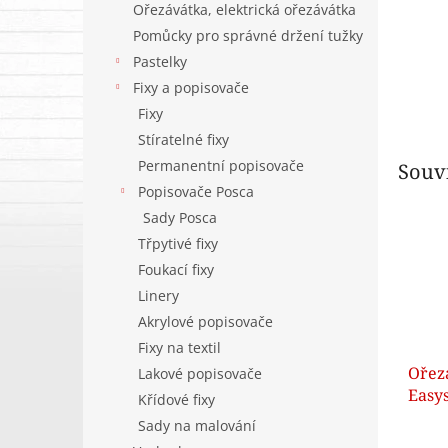
Ořezávátka, elektrická ořezávátka
Pomůcky pro správné držení tužky
Pastelky
Fixy a popisovače
Fixy
Stíratelné fixy
Permanentní popisovače
Souvi
Popisovače Posca
Sady Posca
Třpytivé fixy
Foukací fixy
Linery
Akrylové popisovače
Fixy na textil
Ořez
Lakové popisovače
Easy
Křídové fixy
pravá
Sady na malování
(mod