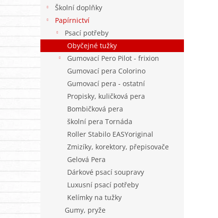
n
Školní doplňky
e
Papírnictví
l
Psací potřeby
Obyčejné tužky
Gumovací Pero Pilot - frixion
Gumovací pera Colorino
Gumovací pera - ostatní
Propisky, kuličková pera
Bombičková pera
školní pera Tornáda
Roller Stabilo EASYoriginal
Zmizíky, korektory, přepisovače
Gelová Pera
Dárkové psací soupravy
Luxusní psací potřeby
Kelímky na tužky
Gumy, pryže