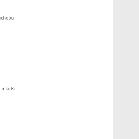
 úchopu
i mladší