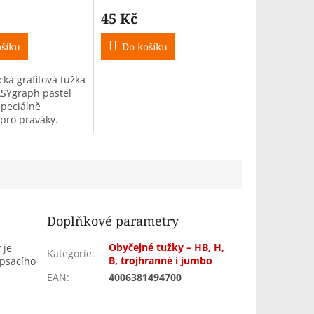
45 Kč
šíku
Do košíku
ká grafitová tužka
ASYgraph pastel
speciálně
pro praváky.
o začátečníky,
B.
Doplňkové parametry
Obyčejné tužky – HB, H,
y
je
Kategorie
:
B, trojhranné i jumbo
 psacího
EAN
:
4006381494700