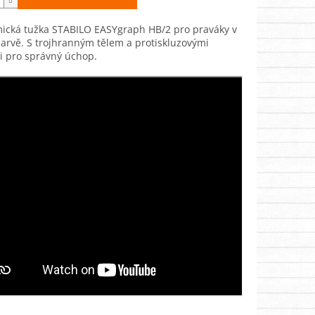
ická tužka STABILO EASYgraph HB/2 pro praváky v
arvě. S trojhranným tělem a protiskluzovými
i pro správný úchop.