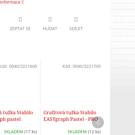
 informace
ZEPTAT SE
HLÍDAT
SDÍLET
Kód:
0040/3221600
Kód:
0040/3221700
á tužka Stabilo
Grafitová tužka Stabilo
ph pastel
EASYgraph Pastel - PRO
Další
produkt
 pro praváky
PRAVÁKY - Lila
SKLADEM
(17 ks)
SKLADEM
(12 ks)