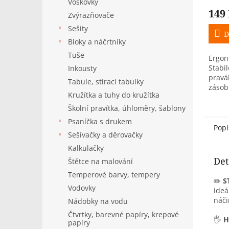
Voskovky
149
Zvýrazňovače
Sešity
D
Bloky a náčrtníky
Tuše
Ergon
Stabi
Inkousty
pravá
Tabule, stírací tabulky
zásob
Kružítka a tuhy do kružítka
ideáln
pastel
Školní pravítka, úhloměry, šablony
EASYg
Psaníčka s drukem
Popi
Sešívačky a děrovačky
Kalkulačky
Det
Štětce na malování
Temperové barvy, tempery
✏️
S
Vodovky
ideá
náči
Nádobky na vodu
Čtvrtky, barevné papíry, krepové
🖐️
H
papíry