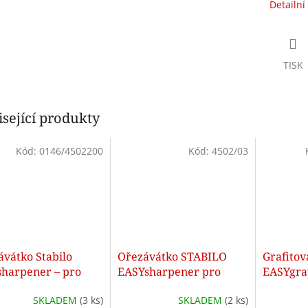
Detailní
TISK
sející produkty
Kód:
0146/4502200
Kód:
4502/03
ávátko Stabilo
Ořezávátko STABILO
Grafitov
sharpener – pro
EASYsharpener pro
EASYgra
ky, 3 otvory
praváky – oranžové, 3
růžová –
SKLADEM
(3 ks)
SKLADEM
(2 ks)
ré)
otvory