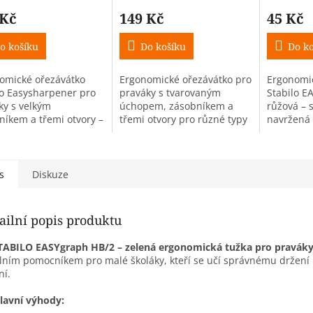
 Kč
149 Kč
45 Kč
o košíku
Do košíku
Do ko
omické ořezávátko
Ergonomické ořezávátko pro
Ergonomic
lo Easysharpener pro
praváky s tvarovaným
Stabilo E
ky s velkým
úchopem, zásobníkem a
růžová – 
níkem a třemi otvory –
třemi otvory pro různé typy
navržená 
í pro školní tužky,
tužek a pastelek.
Vhodná pr
ky i tuhy Stabilo
tvrdost H
raph a EASYergo 3.15.
s
Diskuze
ailní popis produktu
TABILO EASYgraph HB/2 – zelená ergonomická tužka pro pravák
lním pomocníkem pro malé školáky, kteří se učí správnému držení
ní.
lavní výhody: