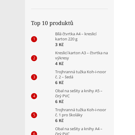
Top 10 produktů
Bílá čtvrtka A4 – kreslicí
karton 220 g
3 Kč
Kreslicí karton A3 – čtvrtka na
výkresy
4 Kč
Trojhranná tužka Koh-i-noor
č. 2 – šedá
6 Kč
Obal na sešity a knihy A5 –
čirý PVC
6 Kč
Trojhranná tužka Koh-i-noor
č. 1 pro školáky
6 Kč
Obal na sešity a knihy A4 –
čirý PVC