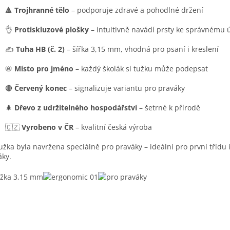
🔺
Trojhranné tělo
– podporuje zdravé a pohodlné držení
👌
Protiskluzové plošky
– intuitivně navádí prsty ke správnému
✍️
Tuha HB (č. 2)
– šířka 3,15 mm, vhodná pro psaní i kreslení
📛
Místo pro jméno
– každý školák si tužku může podepsat
🔴
Červený konec
– signalizuje variantu pro praváky
🌲
Dřevo z udržitelného hospodářství
– šetrné k přírodě
🇨🇿
Vyrobeno v ČR
– kvalitní česká výroba
užka byla navržena speciálně pro praváky – ideální pro první třídu 
áky.