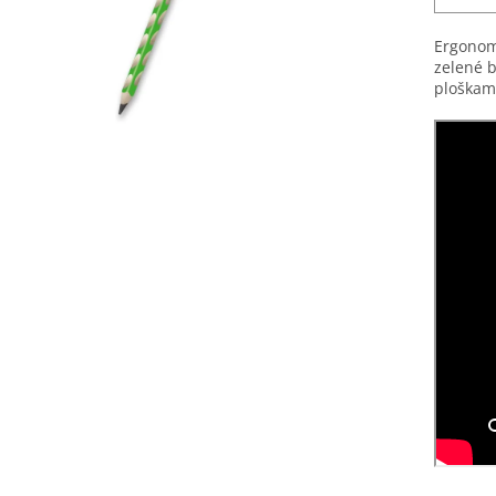
Ergonom
zelené b
ploškam