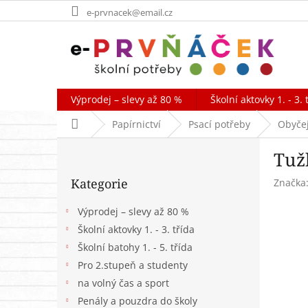
Přejít
e-prvnacek@email.cz
na
obsah
Výprodej – slevy až 80 %
Školní aktovky 1. - 3. 
Domů
Papírnictví
Psací potřeby
Obyčej
P
Tuž
o
Přeskočit
s
Kategorie
Značka
kategorie
t
r
Výprodej – slevy až 80 %
a
Školní aktovky 1. - 3. třída
n
Školní batohy 1. - 5. třída
n
í
Pro 2.stupeň a studenty
p
na volný čas a sport
a
Penály a pouzdra do školy