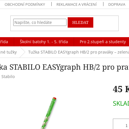
OBCHODNÍ PODMÍNKY
REKLAMACE A VRÁCENÍ
DOPRAVA
HLEDAT
třída
Školní batohy 1. - 5. třída
Pro 2.stupeň a studenty
né tužky
Tužka STABILO EASYgraph HB/2 pro praváky – zelen
ka STABILO EASYgraph HB/2 pro pra
:
Stabilo
45 
Měrná
SKL
cena: