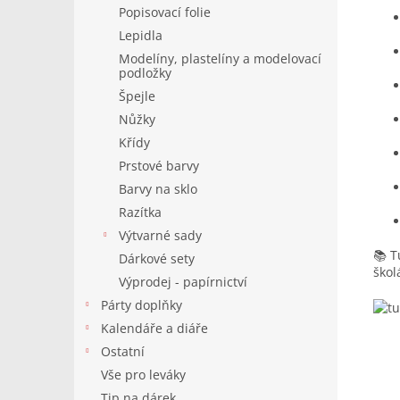
Popisovací folie
Lepidla
Modelíny, plastelíny a modelovací
podložky
Špejle
Nůžky
Křídy
Prstové barvy
Barvy na sklo
Razítka
Výtvarné sady
📚 T
Dárkové sety
škol
Výprodej - papírnictví
Párty doplňky
Kalendáře a diáře
Ostatní
Vše pro leváky
Tip na dárek