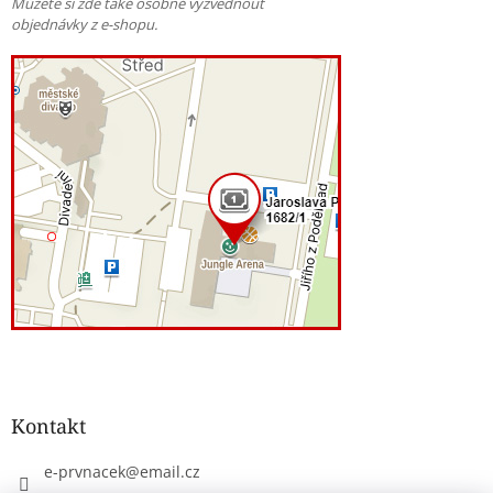
Můžete si zde také osobně vyzvednout
objednávky z e-shopu.
Kontakt
e-prvnacek
@
email.cz