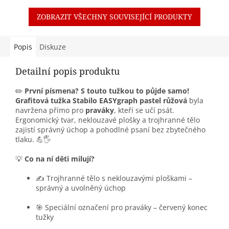
ZOBRAZIT VŠECHNY SOUVISEJÍCÍ PRODUKTY
Popis
Diskuze
Detailní popis produktu
✏️
První písmena? S touto tužkou to půjde samo!
Grafitová tužka Stabilo EASYgraph pastel růžová
byla
navržena přímo pro
praváky
, kteří se učí psát.
Ergonomický tvar, neklouzavé plošky a trojhranné tělo
zajistí správný úchop a pohodlné psaní bez zbytečného
tlaku. 💪🖐️
💡
Co na ní děti milují?
✍️ Trojhranné tělo s neklouzavými ploškami –
správný a uvolněný úchop
🎯 Speciální označení pro praváky – červený konec
tužky