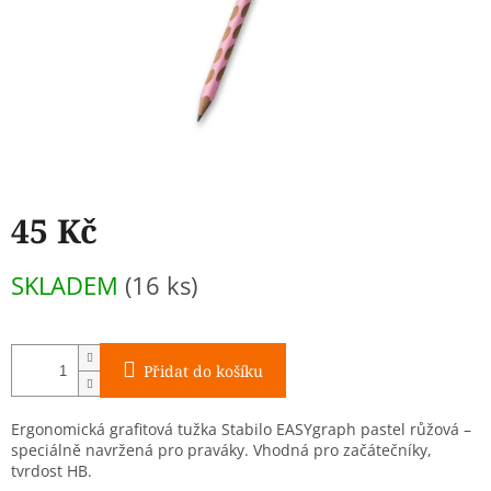
45 Kč
Měrná
SKLADEM
(16 ks)
cena:
Přidat do košíku
Ergonomická grafitová tužka Stabilo EASYgraph pastel růžová –
speciálně navržená pro praváky. Vhodná pro začátečníky,
tvrdost HB.