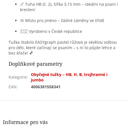
📏 Tuha HB (č. 2), šířka 3,15 mm – ideální na psaní i
kreslení
🧼 Místo pro jméno – žádné záměny ve třídě
🇨🇿 Vyrobeno v České republice
Tužka Stabilo EASYgraph pastel růžová je skvělou volbou
pro děti, které začínají se psaním – s ní to půjde lehce a
bez křeče! 💕
Doplňkové parametry
Obyčejné tužky – HB, H, B, trojhranné i
Kategorie
:
jumbo
EAN
:
4006381558341
Z
á
p
a
Informace pro vás