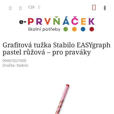
Přejít
NÁKU
na
CZK
obsah
KOŠÍK
Grafitová tužka Stabilo EASYgraph
pastel růžová – pro praváky
0040/3221600
Značka:
Stabilo