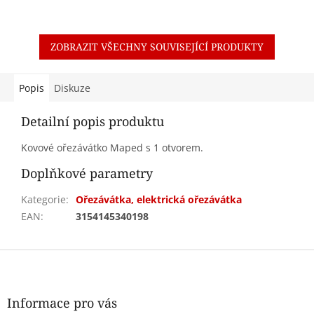
ZOBRAZIT VŠECHNY SOUVISEJÍCÍ PRODUKTY
Popis
Diskuze
Detailní popis produktu
Kovové ořezávátko Maped s 1 otvorem.
Doplňkové parametry
Kategorie
:
Ořezávátka, elektrická ořezávátka
EAN
:
3154145340198
Z
á
p
a
Informace pro vás