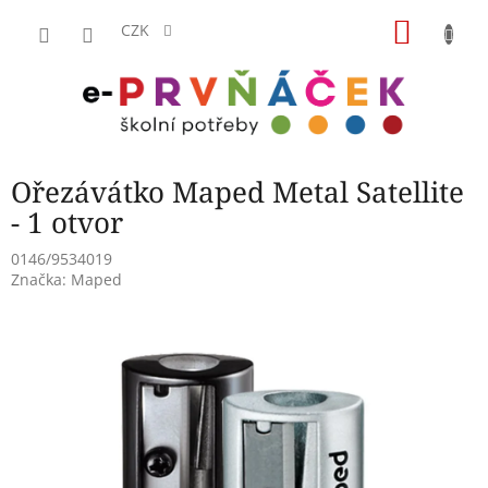
Přejít
NÁKU
na
CZK
obsah
KOŠÍK
Ořezávátko Maped Metal Satellite
- 1 otvor
0146/9534019
Značka:
Maped