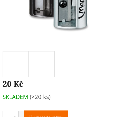
20 Kč
Měrná
SKLADEM
(>20 ks)
cena: