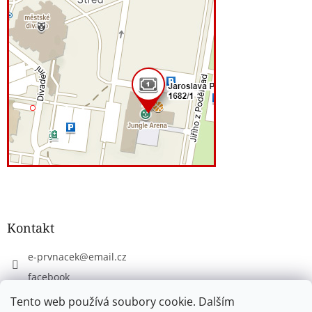
Kontakt
e-prvnacek
@
email.cz
facebook
eprvnacek
Tento web používá soubory cookie. Dalším