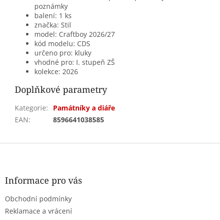
poznámky
balení: 1 ks
značka: Stil
model: Craftboy 2026/27
kód modelu: CDS
určeno pro: kluky
vhodné pro: I. stupeň ZŠ
kolekce: 2026
Doplňkové parametry
Kategorie
:
Památníky a diáře
EAN
:
8596641038585
Z
á
p
a
Informace pro vás
t
Obchodní podmínky
í
Reklamace a vrácení