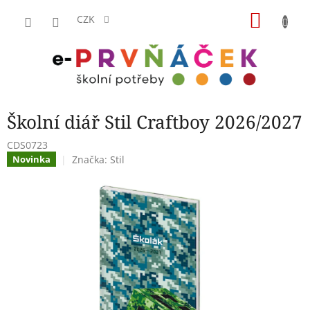
Přejít
NÁKU
na
CZK
obsah
KOŠÍK
Školní diář Stil Craftboy 2026/2027
CDS0723
Značka:
Stil
Novinka