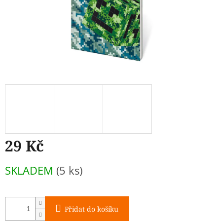
29 Kč
Měrná
SKLADEM
(5 ks)
cena:
Přidat do košíku