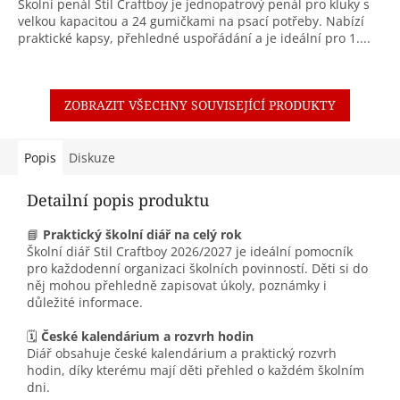
Školní penál Stil Craftboy je jednopatrový penál pro kluky s
velkou kapacitou a 24 gumičkami na psací potřeby. Nabízí
praktické kapsy, přehledné uspořádání a je ideální pro 1....
ZOBRAZIT VŠECHNY SOUVISEJÍCÍ PRODUKTY
Popis
Diskuze
Detailní popis produktu
📘
Praktický školní diář na celý rok
Školní diář Stil Craftboy 2026/2027 je ideální pomocník
pro každodenní organizaci školních povinností. Děti si do
něj mohou přehledně zapisovat úkoly, poznámky i
důležité informace.
🗓️
České kalendárium a rozvrh hodin
Diář obsahuje české kalendárium a praktický rozvrh
hodin, díky kterému mají děti přehled o každém školním
dni.