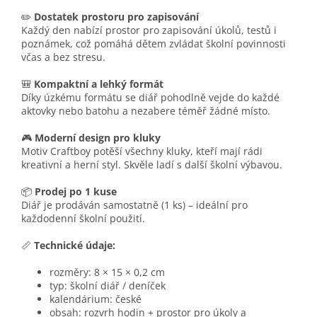
✏️
Dostatek prostoru pro zapisování
Každý den nabízí prostor pro zapisování úkolů, testů i
poznámek, což pomáhá dětem zvládat školní povinnosti
včas a bez stresu.
🎒
Kompaktní a lehký formát
Díky úzkému formátu se diář pohodlně vejde do každé
aktovky nebo batohu a nezabere téměř žádné místo.
🎮
Moderní design pro kluky
Motiv Craftboy potěší všechny kluky, kteří mají rádi
kreativní a herní styl. Skvěle ladí s další školní výbavou.
📦
Prodej po 1 kuse
Diář je prodáván samostatně (1 ks) – ideální pro
každodenní školní použití.
📏
Technické údaje:
rozměry: 8 × 15 × 0,2 cm
typ: školní diář / deníček
kalendárium: české
obsah: rozvrh hodin + prostor pro úkoly a