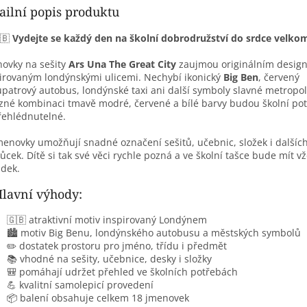
ailní popis produktu
🇧
Vydejte se každý den na školní dobrodružství do srdce velko
ovky na sešity
Ars Una The Great City
zaujmou originálním desig
irovaným londýnskými ulicemi. Nechybí ikonický
Big Ben
, červený
patrový autobus, londýnské taxi ani další symboly slavné metropol
zné kombinaci tmavě modré, červené a bílé barvy budou školní po
ehlédnutelné.
menovky umožňují snadné označení sešitů, učebnic, složek i dalších
cek. Dítě si tak své věci rychle pozná a ve školní tašce bude mít v
dek.
lavní výhody:
🇬🇧 atraktivní motiv inspirovaný Londýnem
🏙️ motiv Big Benu, londýnského autobusu a městských symbolů
✏️ dostatek prostoru pro jméno, třídu i předmět
📚 vhodné na sešity, učebnice, desky i složky
🎒 pomáhají udržet přehled ve školních potřebách
💪 kvalitní samolepicí provedení
📦 balení obsahuje celkem 18 jmenovek