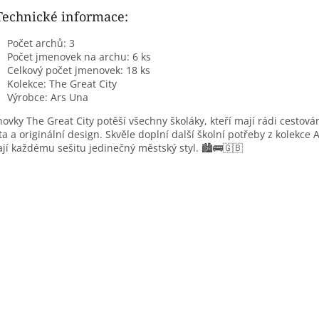
Technické informace:
Počet archů: 3
Počet jmenovek na archu: 6 ks
Celkový počet jmenovek: 18 ks
Kolekce: The Great City
Výrobce: Ars Una
ovky The Great City potěší všechny školáky, kteří mají rádi cestován
a a originální design. Skvěle doplní další školní potřeby z kolekce 
jí každému sešitu jedinečný městský styl. 🏙️🚌🇬🇧