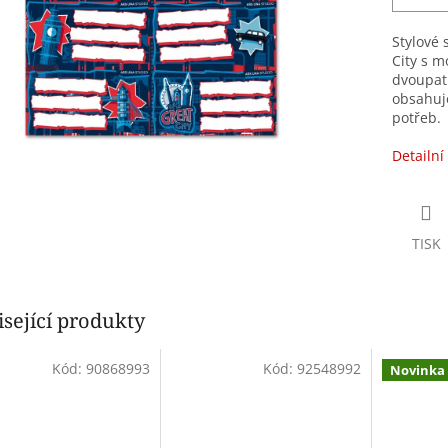
Stylové 
City s 
dvoupatr
obsahuj
potřeb.
Detailní
TISK
sející produkty
Kód:
90868993
Kód:
92548992
Novinka