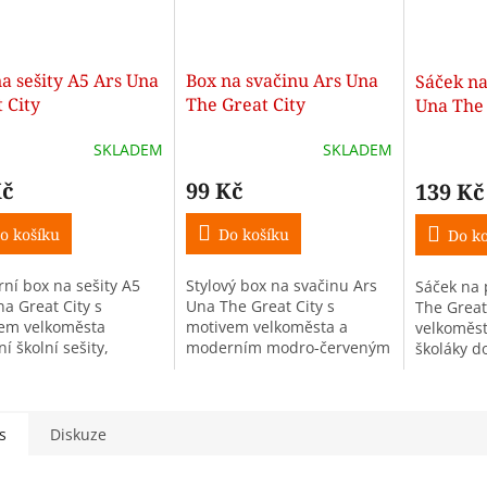
a sešity A5 Ars Una
Box na svačinu Ars Una
Sáček na
 City
The Great City
Una The 
SKLADEM
SKLADEM
Kč
99 Kč
139 Kč
o košíku
Do košíku
Do ko
ní box na sešity A5
Stylový box na svačinu Ars
Sáček na 
na Great City s
Una The Great City s
The Great
em velkoměsta
motivem velkoměsta a
velkoměst
í školní sešity,
moderním modro-červeným
školáky do
enty i pracovní listy
designem je ideální do
i volný ča
poškozením a
školy, na výlety i volný čas.
čkáním.
s
Diskuze