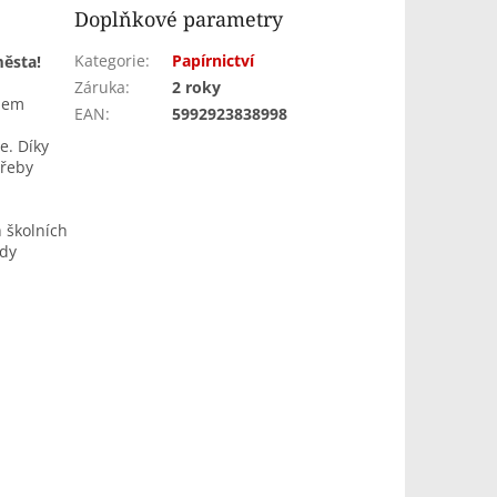
Doplňkové parametry
Kategorie
:
Papírnictví
města!
Záruka
:
2 roky
nem
EAN
:
5992923838998
e. Díky
třeby
 školních
ždy