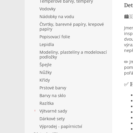
Temperové barvy, tempery
Det
Vodovky
Nádobky na vodu
🏙️
Čtvrtky, barevné papíry, krepové
Jmen
papíry
insp
Popisovací folie
dvou
Lepidla
výra
nepř
Modelíny, plastelíny a modelovací
podložky
✏️ J
Špejle
pomů
Nůžky
pořá
Křídy
✅ H
Prstové barvy
Barvy na sklo
Razítka
Výtvarné sady
Dárkové sety
Výprodej - papírnictví