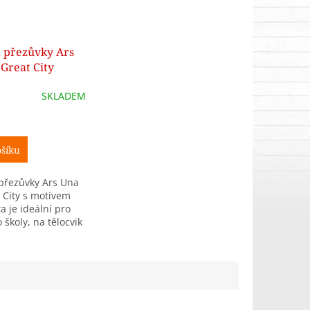
 přezůvky Ars
Great City
SKLADEM
šíku
přezůvky Ars Una
 City s motivem
a je ideální pro
 školy, na tělocvik
s.