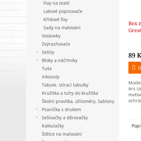
Fixy na textil
Lakové popisovače
Křídové fixy
Box n
Sady na malování
Great
Voskovky
Zvýrazňovače
Sešity
89 
Bloky a náčrtníky
D
Tuše
Inkousty
Moder
Tabule, stírací tabulky
Ars U
Kružítka a tuhy do kružítka
motiv
ochrán
Školní pravítka, úhloměry, šablony
dokum
Psaníčka s drukem
před 
Sešívačky a děrovačky
poma
Kalkulačky
Popi
Štětce na malování