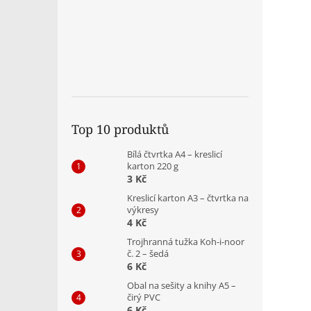
Top 10 produktů
Bílá čtvrtka A4 – kreslicí
karton 220 g
3 Kč
Kreslicí karton A3 – čtvrtka na
výkresy
4 Kč
Trojhranná tužka Koh-i-noor
č. 2 – šedá
6 Kč
Obal na sešity a knihy A5 –
čirý PVC
6 Kč