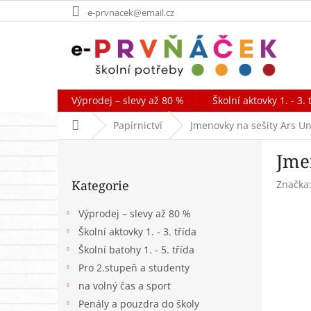
Přejít
e-prvnacek@email.cz
na
obsah
Výprodej – slevy až 80 %
Školní aktovky 1. - 3. 
Domů
Papírnictví
Jmenovky na sešity Ars Un
P
Jme
o
Přeskočit
s
Kategorie
Značka
kategorie
t
r
Výprodej – slevy až 80 %
a
Školní aktovky 1. - 3. třída
n
Školní batohy 1. - 5. třída
n
í
Pro 2.stupeň a studenty
p
na volný čas a sport
a
Penály a pouzdra do školy