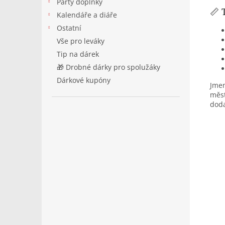
Párty doplňky
📏 
Kalendáře a diáře
Ostatní
Vše pro leváky
Tip na dárek
🎁 Drobné dárky pro spolužáky
Dárkové kupóny
Jmen
měst
doda