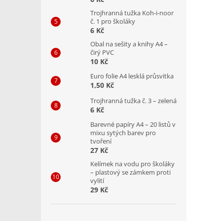
Trojhranná tužka Koh-i-noor
č. 1 pro školáky
6 Kč
Obal na sešity a knihy A4 –
čirý PVC
10 Kč
Euro folie A4 lesklá průsvitka
1,50 Kč
Trojhranná tužka č. 3 – zelená
6 Kč
Barevné papíry A4 – 20 listů v
mixu sytých barev pro
tvoření
27 Kč
Kelímek na vodu pro školáky
– plastový se zámkem proti
vylití
29 Kč