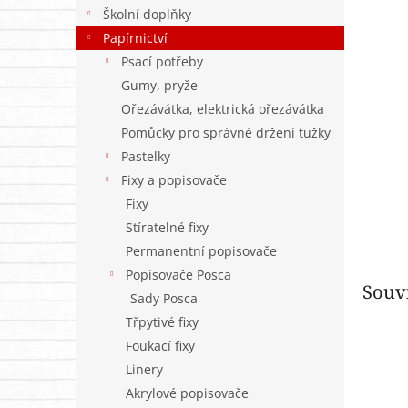
n
Školní doplňky
e
Papírnictví
l
Psací potřeby
Gumy, pryže
Ořezávátka, elektrická ořezávátka
Pomůcky pro správné držení tužky
Pastelky
Fixy a popisovače
Fixy
Stíratelné fixy
Permanentní popisovače
Popisovače Posca
Souvi
Sady Posca
Třpytivé fixy
Foukací fixy
Linery
Akrylové popisovače