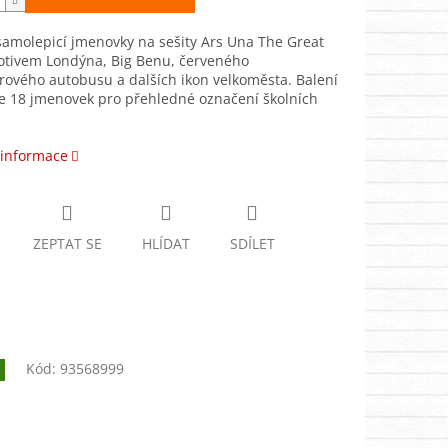
samolepicí jmenovky na sešity Ars Una The Great
motivem Londýna, Big Benu, červeného
ového autobusu a dalších ikon velkoměsta. Balení
e 18 jmenovek pro přehledné označení školních
 informace
ZEPTAT SE
HLÍDAT
SDÍLET
Kód:
93568999