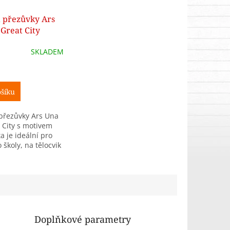
 přezůvky Ars
Great City
SKLADEM
šíku
přezůvky Ars Una
 City s motivem
a je ideální pro
 školy, na tělocvik
s.
Doplňkové parametry