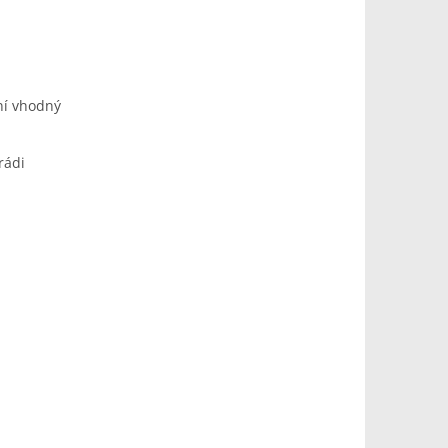
ní vhodný
rádi