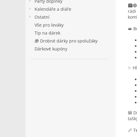
Párty doplňky
🏙️
Kalendáře a diáře
rádi
Ostatní
komb
Vše pro leváky
🥪 B
Tip na dárek
🎁 Drobné dárky pro spolužáky
Dárkové kupóny
✨ Hl
🎒 D
tašk
📏 T