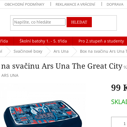
OBCHODNÍ PODMÍNKY
REKLAMACE A VRÁCENÍ
DOPRAVA
HLEDAT
třída
Školní batohy 1. - 5. třída
Pro 2.stupeň a studenty
ví
Svačinové boxy
Ars Una
Box na svačinu Ars Una 
 na svačinu Ars Una The Great City
9
:
ARS UNA
99 
Měrná
SKLA
cena: