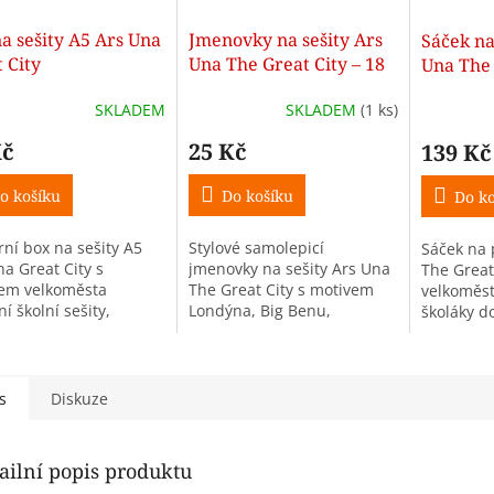
a sešity A5 Ars Una
Jmenovky na sešity Ars
Sáček na
 City
Una The Great City – 18
Una The 
ks
SKLADEM
SKLADEM
(1 ks)
Kč
25 Kč
139 Kč
o košíku
Do košíku
Do ko
ní box na sešity A5
Stylové samolepicí
Sáček na 
na Great City s
jmenovky na sešity Ars Una
The Great
em velkoměsta
The Great City s motivem
velkoměst
í školní sešity,
Londýna, Big Benu,
školáky do
enty i pracovní listy
červeného dvoupatrového
i volný ča
poškozením a
autobusu a dalších ikon
čkáním.
velkoměsta. Balení
obsahuje 18 jmenovek...
s
Diskuze
ailní popis produktu