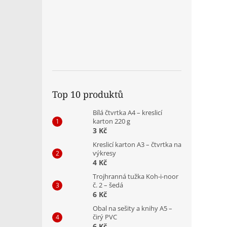
Top 10 produktů
Bílá čtvrtka A4 – kreslicí
karton 220 g
3 Kč
Kreslicí karton A3 – čtvrtka na
výkresy
4 Kč
Trojhranná tužka Koh-i-noor
č. 2 – šedá
6 Kč
Obal na sešity a knihy A5 –
čirý PVC
6 Kč