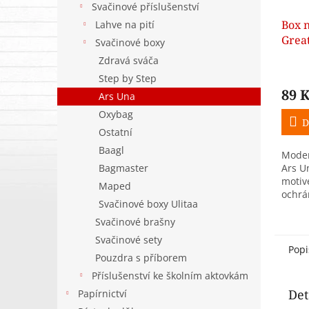
Svačinové příslušenství
Box n
Lahve na pití
Great
Svačinové boxy
Zdravá sváča
Step by Step
89 
Ars Una
Oxybag
D
Ostatní
Baagl
Moder
Bagmaster
Ars U
motiv
Maped
ochrán
Svačinové boxy Ulitaa
dokum
před 
Svačinové brašny
poma
Svačinové sety
Popi
Pouzdra s příborem
Příslušenství ke školním aktovkám
Det
Papírnictví