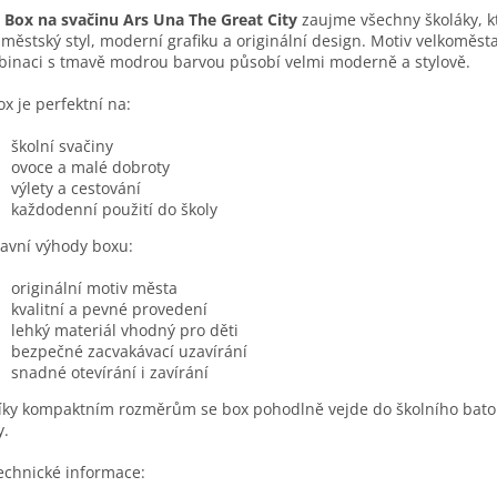

Box na svačinu Ars Una The Great City
zaujme všechny školáky, kt
 městský styl, moderní grafiku a originální design. Motiv velkoměsta
inaci s tmavě modrou barvou působí velmi moderně a stylově.
ox je perfektní na:
školní svačiny
ovoce a malé dobroty
výlety a cestování
každodenní použití do školy
avní výhody boxu:
originální motiv města
kvalitní a pevné provedení
lehký materiál vhodný pro děti
bezpečné zacvakávací uzavírání
snadné otevírání i zavírání
íky kompaktním rozměrům se box pohodlně vejde do školního bat
y.
echnické informace: