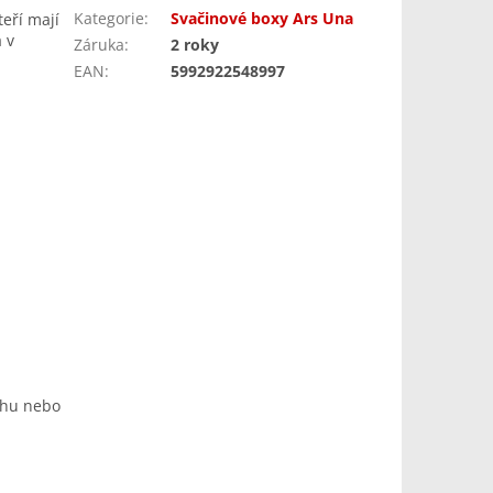
Kategorie
:
Svačinové boxy Ars Una
eří mají
 v
Záruka
:
2 roky
EAN
:
5992922548997
ohu nebo