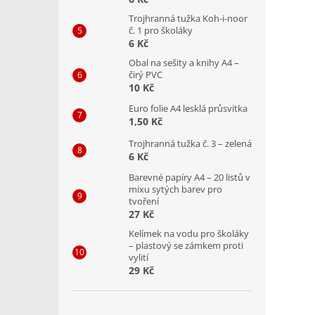
Trojhranná tužka Koh-i-noor
č. 1 pro školáky
6 Kč
Obal na sešity a knihy A4 –
čirý PVC
10 Kč
Euro folie A4 lesklá průsvitka
1,50 Kč
Trojhranná tužka č. 3 – zelená
6 Kč
Barevné papíry A4 – 20 listů v
mixu sytých barev pro
tvoření
27 Kč
Kelímek na vodu pro školáky
– plastový se zámkem proti
vylití
29 Kč